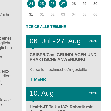
28
29
30
24
25
26
27
31
01
02
03
04
05
06
 Wochen
ZEIGE ALLE TERMINE
z eines
06.
Jul - 27.
Aug
2026
glicht
glichen
CRISPR/Cas: GRUNDLAGEN UND
nd
PRAKTISCHE ANWENDUNG
Kurse für Technische Angestellte
zienz-
idiert.
MEHR
der
r
10. Aug
2026
Device-
en
Health-IT Talk #187: Robotik mit