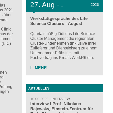
27.
Aug - .
2026
das
as 2021
ts über
Werkstattgespräche des Life
 wird.
Science Clusters - August
Clinic,
Quartalsmäßig lädt das Life Science
nus der
Cluster Management die regionalen
rnehmen
Cluster-Unternehmen (inklusive ihrer
 (EIC)
Zulieferer und Dienstleister) zu einem
Unternehmer-Frühstück mit
Fachvortrag ins KreativWerkR6 ein.
MEHR
inen
ng
r
Prüfung
AKTUELLES
ungen
16.06.2026
INTERVIEW
Interview I Prof. Nikolaus
Rajewsky, Einstein-Zentrum für