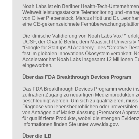
Noah Labs ist ein Berliner Health-Tech-Unternehmen m
Weltweit leistungsstärkste Telemonitoring und -ma
von Oliver Piepenstock, Marcus Hott und Dr. Leonhar
eine CE-gekennzeichnete Fernüberwachungsplattform,
Die klinische Validierung von Noah Labs Vox™ erfolg
UCSF, der Charité Berlin, dem Maastricht University
“Google for Startups AI Academy”, des “Creative Dest
fest im globalen Innovations Ökosystem verankert. N
Accelerator hat Noah Labs insgesamt 12 Millionen Eu
eingeworben.
Über das FDA Breakthrough Devices Program
Das FDA Breakthrough Devices Programm wurde ins L
zeitnahen Zugang zu neuartigen Medizinprodukten z
beschleunigt werden. Um sich zu qualifizieren, muss
Diagnose von lebensbedrohlichen oder irreversible
von Anträgen auf Marktzulassung (Premarket Appro
für qualifizierte Produkte, wobei die strengen Evide
Informationen finden Sie unter www.fda.gov.
Über die ILB