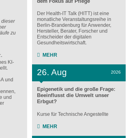
dem Fokus auf Pflege
Der Health-IT Talk (HITT) ist eine
monatliche Veranstaltungsreihe in
 dieser
Berlin-Brandenburg für Anwender,
ner
Hersteller, Berater, Forscher und
äufe zu
Entscheider der digitalen
Gesundheitswirtschaft.
MEHR
-
nes KI-
ellt.
26. Aug
2026
USA und
Epigenetik und die große Frage:
kennen,
Beeinflusst die Umwelt unser
me und
Erbgut?
er
Kurse für Technische Angestellte
MEHR