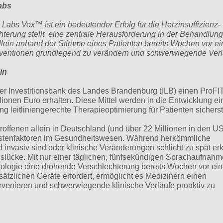
abs
abs Vox™ ist ein bedeutender Erfolg für die Herzinsuffizienz-
terung stellt eine zentrale Herausforderung in der Behandlung
llein anhand der Stimme eines Patienten bereits Wochen vor ei
terventionen grundlegend zu verändern und schwerwiegende Verl
lin
er Investitionsbank des Landes Brandenburg (ILB) einen ProFIT
ionen Euro erhalten. Diese Mittel werden in die Entwicklung ei
g leitliniengerechte Therapieoptimierung für Patienten sicherst
etroffenen allein in Deutschland (und über 22 Millionen in den 
ostenfaktoren im Gesundheitswesen. Während herkömmliche
invasiv sind oder klinische Veränderungen schlicht zu spät er
slücke. Mit nur einer täglichen, fünfsekündigen Sprachaufnah
ologie eine drohende Verschlechterung bereits Wochen vor ein
ätzlichen Geräte erfordert, ermöglicht es Medizinern einen
ervenieren und schwerwiegende klinische Verläufe proaktiv zu