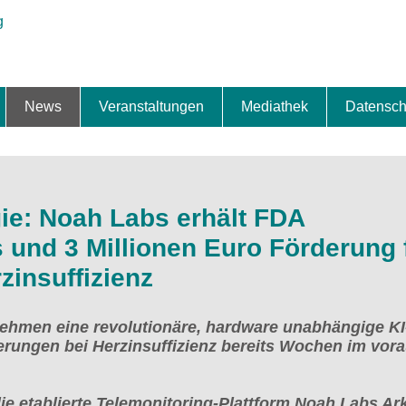
News
Veranstaltungen
Mediathek
Datensch
ung & Expansion
erbe & Preise
fte
ng & Finanzierung
ionalisierung
s
News-BB
Interviews
Portraits
Spezialthema
Newsletter-Anmeldung
Newsletter-Archiv
TOP-Veranstaltungen
Veranstaltungen-Archiv
Fact Sheet
Pressekontakt
Pressemitteilungen
Publikationen
Fotogalerie
Videogalerie
Datensc
gie: Noah Labs erhält FDA
 und 3 Millionen Euro Förderung 
zinsuffizienz
ehmen eine revolutionäre, hardware unabhängige KI
erungen bei Herzinsuffizienz bereits Wochen im vor
die etablierte Telemonitoring-Plattform Noah Labs A