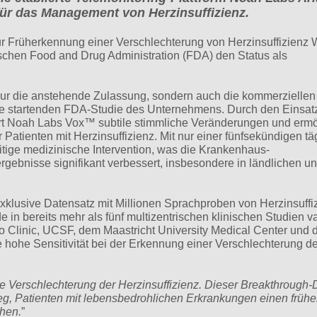
für das Management von Herzinsuffizienz.
ur Früherkennung einer Verschlechterung von Herzinsuffizienz
ischen Food and Drug Administration (FDA) den Status als
ur die anstehende Zulassung, sondern auch die kommerziellen
ürze startenden FDA-Studie des Unternehmens. Durch den Einsat
ert Noah Labs Vox™ subtile stimmliche Veränderungen und ermö
r Patienten mit Herzinsuffizienz. Mit nur einer fünfsekündigen tä
tige medizinische Intervention, was die Krankenhaus-
bnisse signifikant verbessert, insbesondere in ländlichen u
exklusive Datensatz mit Millionen Sprachproben von Herzinsuffi
in bereits mehr als fünf multizentrischen klinischen Studien val
o Clinic, UCSF, dem Maastricht University Medical Center und 
e hohe Sensitivität bei der Erkennung einer Verschlechterung de
ine Verschlechterung der Herzinsuffizienz. Dieser Breakthrough-
eg, Patienten mit lebensbedrohlichen Erkrankungen einen früh
hen.
”