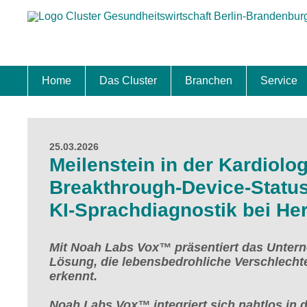
Home
Das Cluster
Branchen
Service
Standort
Clustermanagement
Clusterbeirat
Masterplan
Schwerpunkte
Mitgliedschaften
Zukunftsprojekte Berlin Brandenburg
Biotech & Pharma
Medtech & Digital Health
Versorgung
Ansiedl
Wettbew
Fachkrä
Förderu
Internat
Startup
Förder
25.03.2026
Meilenstein in der Kardiolo
Breakthrough-Device-Status
KI-Sprachdiagnostik bei Her
Mit Noah Labs Vox™ präsentiert das Untern
Lösung, die lebensbedrohliche Verschlecht
erkennt.
Noah Labs Vox™ integriert sich nahtlos in 