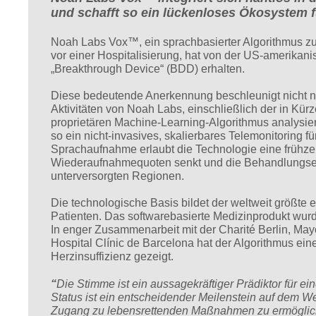
und schafft so ein lückenloses Ökosystem 
Noah Labs Vox™, ein sprachbasierter Algorithmus z
vor einer Hospitalisierung, hat von der US-amerikan
„Breakthrough Device“ (BDD) erhalten.
Diese bedeutende Anerkennung beschleunigt nicht n
Aktivitäten von Noah Labs, einschließlich der in K
proprietären Machine-Learning-Algorithmus analysi
so ein nicht-invasives, skalierbares Telemonitoring fü
Sprachaufnahme erlaubt die Technologie eine frühzei
Wiederaufnahmequoten senkt und die Behandlungserge
unterversorgten Regionen.
Die technologische Basis bildet der weltweit größte 
Patienten. Das softwarebasierte Medizinprodukt wurde 
In enger Zusammenarbeit mit der Charité Berlin, May
Hospital Clínic de Barcelona hat der Algorithmus ein
Herzinsuffizienz gezeigt.
“
Die Stimme ist ein aussagekräftiger Prädiktor für e
Status ist ein entscheidender Meilenstein auf dem W
Zugang zu lebensrettenden Maßnahmen zu ermöglic