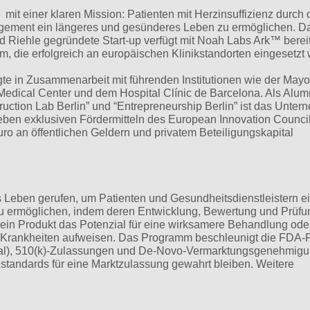
it einer klaren Mission: Patienten mit Herzinsuffizienz durch 
nagement ein längeres und gesünderes Leben zu ermöglichen. D
d Riehle gegründete Start-up verfügt mit Noah Labs Ark™ berei
 die erfolgreich an europäischen Klinikstandorten eingesetzt
te in Zusammenarbeit mit führenden Institutionen wie der Mayo 
 Medical Center und dem Hospital Clínic de Barcelona. Als Alum
ruction Lab Berlin” und “Entrepreneurship Berlin” ist das Unte
eben exklusiven Fördermitteln des European Innovation Council
ro an öffentlichen Geldern und privatem Beteiligungskapital
eben gerufen, um Patienten und Gesundheitsdienstleistern e
u ermöglichen, indem deren Entwicklung, Bewertung und Prüfu
 ein Produkt das Potenzial für eine wirksamere Behandlung ode
n Krankheiten aufweisen. Das Programm beschleunigt die FDA-
val), 510(k)-Zulassungen und De-Novo-Vermarktungsgenehmig
nzstandards für eine Marktzulassung gewahrt bleiben. Weitere