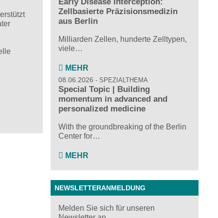
Early Disease Interception:
Zellbasierte Präzisionsmedizin
rstützt
aus Berlin
ter
Milliarden Zellen, hunderte Zelltypen,
viele…
elle
MEHR
08.06.2026
SPEZIALTHEMA
Special Topic | Building
momentum in advanced and
personalized medicine
With the groundbreaking of the Berlin
Center for…
MEHR
NEWSLETTERANMELDUNG
Melden Sie sich für unseren
Newsletter an ...