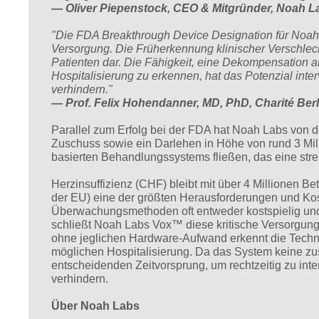
— Oliver Piepenstock, CEO & Mitgründer, Noah L
"Die FDA Breakthrough Device Designation für Noah L
Versorgung. Die Früherkennung klinischer Verschlech
Patienten dar. Die Fähigkeit, eine Dekompensation a
Hospitalisierung zu erkennen, hat das Potenzial in
verhindern."
— Prof. Felix Hohendanner, MD, PhD, Charité Ber
Parallel zum Erfolg bei der FDA hat Noah Labs von d
Zuschuss sowie ein Darlehen in Höhe von rund 3 Mill
basierten Behandlungssystems fließen, das eine stren
Herzinsuffizienz (CHF) bleibt mit über 4 Millionen B
der EU) eine der größten Herausforderungen und K
Überwachungsmethoden oft entweder kostspielig und 
schließt Noah Labs Vox™ diese kritische Versorgung
ohne jeglichen Hardware-Aufwand erkennt die Techn
möglichen Hospitalisierung. Da das System keine zus
entscheidenden Zeitvorsprung, um rechtzeitig zu int
verhindern.
Über Noah Labs