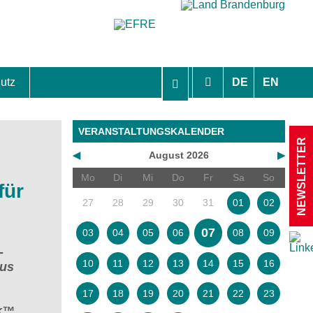
utz
DE
EN
hutzhinweise und Einverständniserklärungen
VERANSTALTUNGSKALENDER
NEWSLETTER
◀
August 2026
▶
Mo
Di
Mi
Do
Fr
Sa
So
für
27
28
29
30
31
01
02
07
03
04
05
06
08
09
-
10
11
12
13
14
15
16
aus
17
18
19
20
21
22
23
rk™