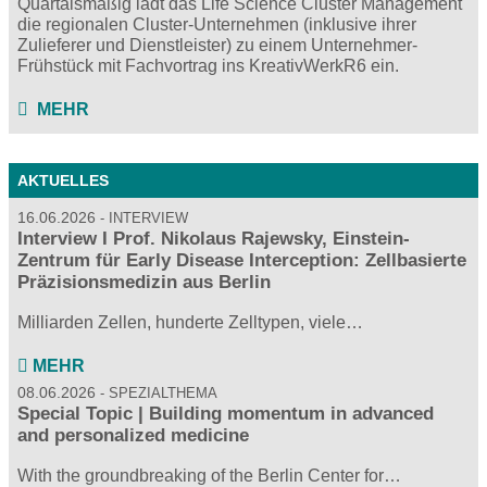
Quartalsmäßig lädt das Life Science Cluster Management
die regionalen Cluster-Unternehmen (inklusive ihrer
Zulieferer und Dienstleister) zu einem Unternehmer-
Frühstück mit Fachvortrag ins KreativWerkR6 ein.
MEHR
AKTUELLES
16.06.2026
INTERVIEW
Interview I Prof. Nikolaus Rajewsky, Einstein-
Zentrum für Early Disease Interception: Zellbasierte
Präzisionsmedizin aus Berlin
Milliarden Zellen, hunderte Zelltypen, viele…
MEHR
08.06.2026
SPEZIALTHEMA
Special Topic | Building momentum in advanced
and personalized medicine
With the groundbreaking of the Berlin Center for…