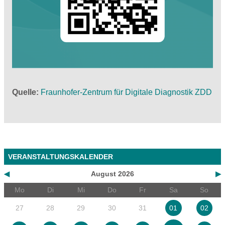
Quelle
Fraunhofer-Zentrum für Digitale Diagnostik ZDD
VERANSTALTUNGSKALENDER
◀
August 2026
▶
Mo
Di
Mi
Do
Fr
Sa
So
27
28
29
30
31
01
02