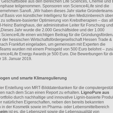
r Geschäftsidee aus den Bereichen Life Sciences, Chemie und 
enphase teilgenommen. Sponsoren von Science4Life sind die
rnehmen Sanofi. „Wir haben dieses Jahr starke Gründerteams
 Basis von künstlicher Intelligenz für den Medizinbereich über
u software-basierter Optimierung von Krebstherapien – das al
rl-Heinz Baringhaus, der administrative Leiter für Forschung und
„Dieses Jahr wurde die 2.000 Geschäftsidee und der 1.000
t Science4Life einen wichtigen Beitrag für die Gründungsförder
er der hessischen Wirtschaftsfördergesellschaft Hessen Trade & 
ach Frankfurt eingeladen, um gemeinsam mit Experten die
 Teams wurden mit einem Preisgeld von 500 Euro belohnt – zusä
ence4Life Energy Awards je 500 Euro. Die Bewerbungen für di
r 18. Januar 2019.
ologen und smarte Klimaregulierung
 der Erstellung von MRT-Bilddatenbanken für die computergestüt
uten nach dem Scan einen Report zu erhalten.
LignoPure aus
ortfolio durch nachhaltige und innovative Lignin-basierte Produ
r natürlichen Eigenschaften, neben den bereits bekannten
in der Kosmetik sowie im Pharma- oder Lebensmittelbereich
heim
ist es, die Lebenszeit sowie die Lebensqualität von