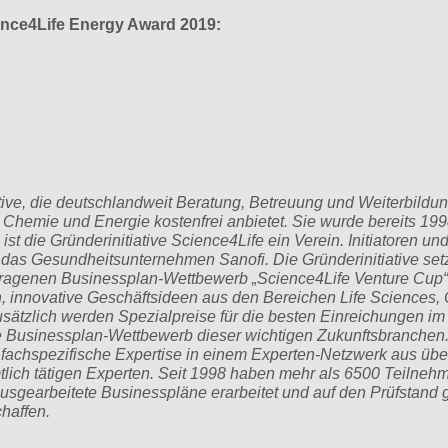
ence4Life Energy Award 2019:
ative, die deutschlandweit Beratung, Betreuung und Weiterbildu
Chemie und Energie kostenfrei anbietet. Sie wurde bereits 199
st die Gründerinitiative Science4Life ein Verein. Initiatoren un
as Gesundheitsunternehmen Sanofi. Die Gründerinitiative setz
etragenen Businessplan-Wettbewerb „Science4Life Venture Cup
n, innovative Geschäftsideen aus den Bereichen Life Sciences
ätzlich werden Spezialpreise für die besten Einreichungen im
te Businessplan-Wettbewerb dieser wichtigen Zukunftsbranchen.
fachspezifische Expertise in einem Experten-Netzwerk aus übe
lich tätigen Experten. Seit 1998 haben mehr als 6500 Teilneh
ausgearbeitete Businesspläne erarbeitet und auf den Prüfstand ge
haffen.