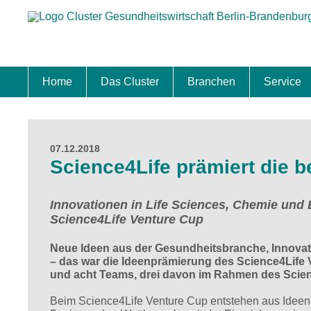
Home
Das Cluster
Branchen
Service
Standort
Clustermanagement
Clusterbeirat
Masterplan
Schwerpunkte
Mitgliedschaften
Zukunftsprojekte Berlin Brandenburg
Biotech & Pharma
Medtech & Digital Health
Versorgung
Ansiedl
Wettbew
Fachkrä
Förderu
Internat
Startup
Förder
07.12.2018
Science4Life prämiert die 
Innovationen in Life Sciences, Chemie und
Science4Life Venture Cup
Neue Ideen aus der Gesundheitsbranche, Innovat
– das war die Ideenprämierung des Science4Life 
und acht Teams, drei davon im Rahmen des Scienc
Beim Science4Life Venture Cup entstehen aus Ideen