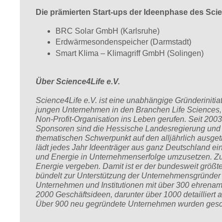
Die prämierten Start-ups der Ideenphase des Sci
BRC Solar GmbH (Karlsruhe)
Erdwärmesondenspeicher (Darmstadt)
Smart Klima – Klimagriff GmbH (Solingen)
Über Science4Life e.V.
Science4Life e.V. ist eine unabhängige Gründeriniti
jungen Unternehmen in den Branchen Life Sciences, 
Non-Profit-Organisation ins Leben gerufen. Seit 2003 i
Sponsoren sind die Hessische Landesregierung und d
thematischen Schwerpunkt auf den alljährlich ausg
lädt jedes Jahr Ideenträger aus ganz Deutschland ei
und Energie in Unternehmenserfolge umzusetzen. Zus
Energie vergeben. Damit ist er der bundesweit größ
bündelt zur Unterstützung der Unternehmensgründer 
Unternehmen und Institutionen mit über 300 ehrenamt
2000 Geschäftsideen, darunter über 1000 detailliert 
Über 900 neu gegründete Unternehmen wurden gesc