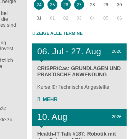
Energie
28
29
30
24
25
26
27
 bei
31
01
02
03
04
05
06
 die
les sind
ZEIGE ALLE TERMINE
ung
Invest.
06.
Jul - 27.
Aug
2026
tzlich
e
CRISPR/Cas: GRUNDLAGEN UND
PRAKTISCHE ANWENDUNG
Kurse für Technische Angestellte
MEHR
zte
10. Aug
2026
kte zu
Health-IT Talk #187: Robotik mit