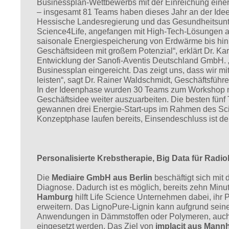
Businessplan-Wettbewerbs mit der Einreichung eine
– insgesamt 81 Teams haben dieses Jahr an der Ide
Hessische Landesregierung und das Gesundheitsunte
Science4Life, angefangen mit High-Tech-Lösungen auf
saisonale Energiespeicherung von Erdwärme bis hin z
Geschäftsideen mit großem Potenzial“, erklärt Dr. Ka
Entwicklung der Sanofi-Aventis Deutschland GmbH. 
Businessplan eingereicht. Das zeigt uns, dass wir mi
leisten“, sagt Dr. Rainer Waldschmidt, Geschäftsführ
In der Ideenphase wurden 30 Teams zum Workshop n
Geschäftsidee weiter auszuarbeiten. Die besten fünf
gewannen drei Energie-Start-ups im Rahmen des Sci
Konzeptphase laufen bereits, Einsendeschluss ist de
Personalisierte Krebstherapie, Big Data für Radi
Die
Mediaire GmbH aus Berlin
beschäftigt sich mit
Diagnose. Dadurch ist es möglich, bereits zehn Min
Hamburg
hilft Life Science Unternehmen dabei, ihr P
erweitern. Das LignoPure-Lignin kann aufgrund seine
Anwendungen in Dämmstoffen oder Polymeren, auch 
eingesetzt werden. Das Ziel von
implacit aus Mann