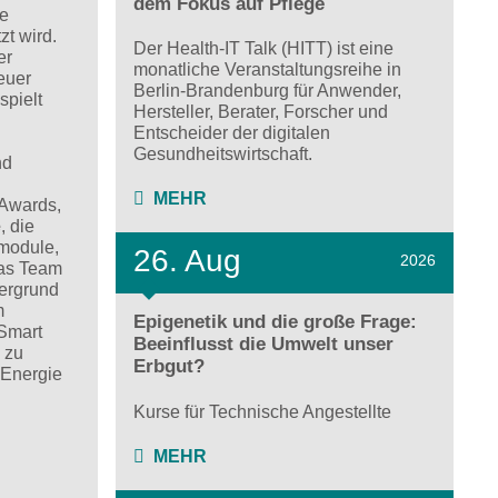
dem Fokus auf Pflege
ie
zt wird.
Der Health-IT Talk (HITT) ist eine
er
monatliche Veranstaltungsreihe in
euer
Berlin-Brandenburg für Anwender,
spielt
Hersteller, Berater, Forscher und
Entscheider der digitalen
Gesundheitswirtschaft.
nd
MEHR
 Awards,
e
, die
kmodule,
26. Aug
2026
Das Team
tergrund
m
Epigenetik und die große Frage:
Smart
Beeinflusst die Umwelt unser
 zu
Erbgut?
 Energie
Kurse für Technische Angestellte
MEHR