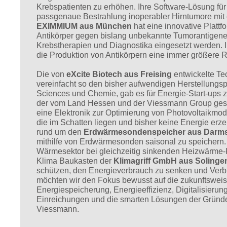
Krebspatienten zu erhöhen. Ihre Software-Lösung für 
passgenaue Bestrahlung inoperabler Hirntumore mit e
EXIMMIUM aus München
hat eine innovative Platt
Antikörper gegen bislang unbekannte Tumorantigene d
Krebstherapien und Diagnostika eingesetzt werden. Im 
die Produktion von Antikörpern eine immer größere R
Die von
eXcite Biotech aus Freising
entwickelte Tec
vereinfacht so den bisher aufwendigen Herstellungs
Sciences und Chemie, gab es für Energie-Start-ups 
der vom Land Hessen und der Viessmann Group gespo
eine Elektronik zur Optimierung von Photovoltaikmod
die im Schatten liegen und bisher keine Energie er
rund um den
Erdwärmesondenspeicher aus Darm
mithilfe von Erdwärmesonden saisonal zu speichern
Wärmesektor bei gleichzeitig sinkenden Heizwärme-
Klima Baukasten der
Klimagriff GmbH aus Soling
schützen, den Energieverbrauch zu senken und Verbra
möchten wir den Fokus bewusst auf die zukunftswei
Energiespeicherung, Energieeffizienz, Digitalisierung
Einreichungen und die smarten Lösungen der Gründer
Viessmann.