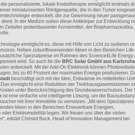
die personalisierte, lokale Krebstherapie ermöglicht erstmals d
iner miniaturisierten Röntgenquelle, die in den Tumor eingeset
formtechnologie entwickelt, die zur Gewinnung neuer passgenau
ient. In der Medizin sollen diese Antikörper zur Entwicklung n
Zeitalter proteinbasierter Arzneimittel, der Biopharmazeutika, 
olle.
hnologie ermöglicht es, diese mit Hilfe von Licht zu isolieren u
prozess. Neben zukunftsweisenden Ideen in den Bereichen Life
zusätzliche Spezialpreise im Rahmen des Science4Life Energy
nsert wird. So auch für die
BRC Solar GmbH aus Karlsruh
ulen entwickelt. Mit der Add-On Elektronik können Photovoltai
zeugen, bis zu 60 Prozent der maximalen Energie produzieren. 
stadt
beschäftigt sich mit der Idee, Erdwärme im mitteltiefen Un
. Das ermöglicht eine Reduktion der Treibhausgasemissionen i
Kosten unter Berücksichtigung des Grundwasserschutzes. Der 
en
ist eine einfache und intelligente Lösung, um die Bausubstanz
ucher mit ihrer Immobilie zu vernetzen. „Mit dem Spezialpreis
senden Ideen in den Bereichen Erneuerbare Energien,
 oder Elektromobilität legen. Wir freuen uns über die vielen
“, erklärt Christof Bock, Head of Innovation Management bei