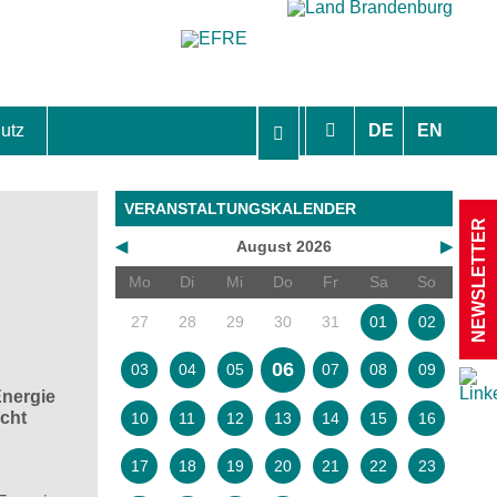
utz
DE
EN
hutzhinweise und Einverständniserklärungen
VERANSTALTUNGSKALENDER
NEWSLETTER
◀
August 2026
▶
Mo
Di
Mi
Do
Fr
Sa
So
27
28
29
30
31
01
02
06
03
04
05
07
08
09
Energie
cht
10
11
12
13
14
15
16
17
18
19
20
21
22
23