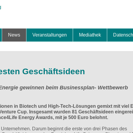
News
Veranstaltungen
Mediathek
Datensch
ung & Expansion
erbe & Preise
fte
ng & Finanzierung
ionalisierung
s
News-BB
Interviews
Portraits
Spezialthema
Newsletter-Anmeldung
Newsletter-Archiv
TOP-Veranstaltungen
Veranstaltungen-Archiv
Fact Sheet
Pressekontakt
Pressemitteilungen
Publikationen
Fotogalerie
Videogalerie
Datensc
besten Geschäftsideen
 Energie gewinnen beim Businessplan- Wettbewerb
ionen in Biotech und High-Tech-Lösungen gemixt mit viel 
Venture Cup. Insgesamt wurden 81 Geschäftsideen eingerei
e4Life Energy Awards, mit je 500 Euro belohnt.
 Unternehmen. Darum beginnt die erste von drei Phasen des