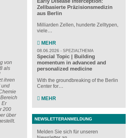
Early Disease Interception:
Zellbasierte Präzisionsmedizin
aus Berlin
Milliarden Zellen, hunderte Zelltypen,
viele…
MEHR
08.06.2026
SPEZIALTHEMA
Special Topic | Building
ng von
momentum in advanced and
8 als
personalized medicine
d
t ihren
With the groundbreaking of the Berlin
“ und
Center for…
, Chemie
 Bereich
MEHR
 Er
r 200
mer über
NEWSLETTERANMELDUNG
stellt.
Melden Sie sich für unseren
Newsletter an ...