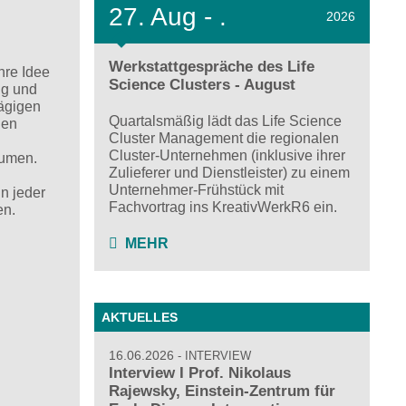
27.
Aug - .
2026
Werkstattgespräche des Life
hre Idee
Science Clusters - August
ng und
tägigen
Quartalsmäßig lädt das Life Science
len
Cluster Management die regionalen
Cluster-Unternehmen (inklusive ihrer
äumen.
Zulieferer und Dienstleister) zu einem
Unternehmer-Frühstück mit
n jeder
Fachvortrag ins KreativWerkR6 ein.
en.
MEHR
AKTUELLES
16.06.2026
INTERVIEW
Interview I Prof. Nikolaus
Rajewsky, Einstein-Zentrum für