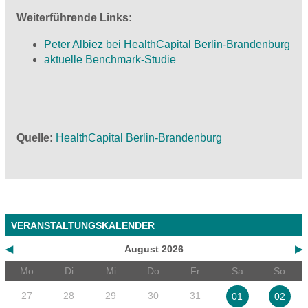
Weiterführende Links:
Peter Albiez bei HealthCapital Berlin-Brandenburg
aktuelle Benchmark-Studie
Quelle
HealthCapital Berlin-Brandenburg
VERANSTALTUNGSKALENDER
◀
August 2026
▶
Mo
Di
Mi
Do
Fr
Sa
So
27
28
29
30
31
01
02