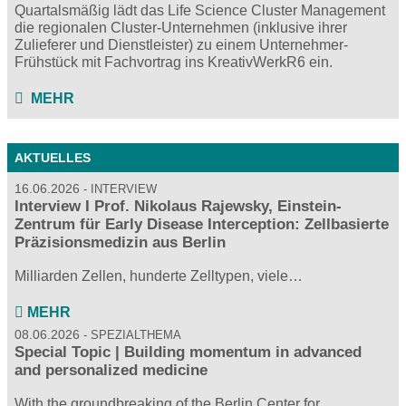
Quartalsmäßig lädt das Life Science Cluster Management
die regionalen Cluster-Unternehmen (inklusive ihrer
Zulieferer und Dienstleister) zu einem Unternehmer-
Frühstück mit Fachvortrag ins KreativWerkR6 ein.
MEHR
AKTUELLES
16.06.2026
INTERVIEW
Interview I Prof. Nikolaus Rajewsky, Einstein-
Zentrum für Early Disease Interception: Zellbasierte
Präzisionsmedizin aus Berlin
Milliarden Zellen, hunderte Zelltypen, viele…
MEHR
08.06.2026
SPEZIALTHEMA
Special Topic | Building momentum in advanced
and personalized medicine
With the groundbreaking of the Berlin Center for…