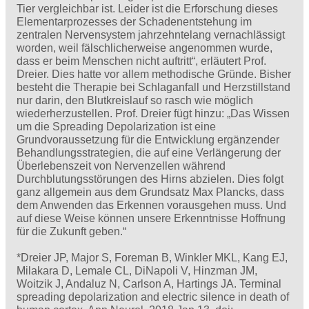
Tier vergleichbar ist. Leider ist die Erforschung dieses
Elementarprozesses der Schadenentstehung im
zentralen Nervensystem jahrzehntelang vernachlässigt
worden, weil fälschlicherweise angenommen wurde,
dass er beim Menschen nicht auftritt“, erläutert Prof.
Dreier. Dies hatte vor allem methodische Gründe. Bisher
besteht die Therapie bei Schlaganfall und Herzstillstand
nur darin, den Blutkreislauf so rasch wie möglich
wiederherzustellen. Prof. Dreier fügt hinzu: „Das Wissen
um die Spreading Depolarization ist eine
Grundvoraussetzung für die Entwicklung ergänzender
Behandlungsstrategien, die auf eine Verlängerung der
Überlebenszeit von Nervenzellen während
Durchblutungsstörungen des Hirns abzielen. Dies folgt
ganz allgemein aus dem Grundsatz Max Plancks, dass
dem Anwenden das Erkennen vorausgehen muss. Und
auf diese Weise können unsere Erkenntnisse Hoffnung
für die Zukunft geben.“
*Dreier JP, Major S, Foreman B, Winkler MKL, Kang EJ,
Milakara D, Lemale CL, DiNapoli V, Hinzman JM,
Woitzik J, Andaluz N, Carlson A, Hartings JA. Terminal
spreading depolarization and electric silence in death of