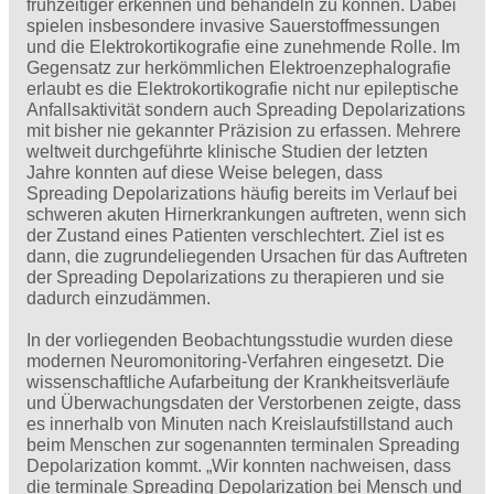
frühzeitiger erkennen und behandeln zu können. Dabei
spielen insbesondere invasive Sauerstoffmessungen
und die Elektrokortikografie eine zunehmende Rolle. Im
Gegensatz zur herkömmlichen Elektroenzephalografie
erlaubt es die Elektrokortikografie nicht nur epileptische
Anfallsaktivität sondern auch Spreading Depolarizations
mit bisher nie gekannter Präzision zu erfassen. Mehrere
weltweit durchgeführte klinische Studien der letzten
Jahre konnten auf diese Weise belegen, dass
Spreading Depolarizations häufig bereits im Verlauf bei
schweren akuten Hirnerkrankungen auftreten, wenn sich
der Zustand eines Patienten verschlechtert. Ziel ist es
dann, die zugrundeliegenden Ursachen für das Auftreten
der Spreading Depolarizations zu therapieren und sie
dadurch einzudämmen.
In der vorliegenden Beobachtungsstudie wurden diese
modernen Neuromonitoring-Verfahren eingesetzt. Die
wissenschaftliche Aufarbeitung der Krankheitsverläufe
und Überwachungsdaten der Verstorbenen zeigte, dass
es innerhalb von Minuten nach Kreislaufstillstand auch
beim Menschen zur sogenannten terminalen Spreading
Depolarization kommt. „Wir konnten nachweisen, dass
die terminale Spreading Depolarization bei Mensch und