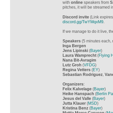
with
online
speakers from
S
pitches, it will be streamed 
Discord invite
(Link expires
discord.gg/TwYMqxM9
.
If we manage to do it live, th
Speakers
(5 minutes each, n
Inga Bergen
Jens Lipinski
(
Bayer
)
Laura Wamprecht
(
Flying 
Nana Bit-Avragim
Lutz Groh
(
VFDG
)
Regina Vetters
(
EY
)
Sebastian Rodriguez
,
Van
Organizers
:
Felix Kalvelage
(
Bayer
)
Heike Hanspach
(
Berlin Pa
Jesus del Valle
(
Bayer
)
Jutta Klauer
(
MSD
)
Kristina Benz
(
Bayer
)
Mattia
Marco Caruson
(
Ma