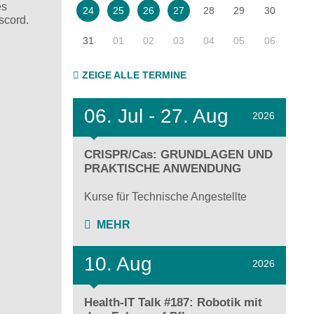
es
28
29
30
24
25
26
27
iscord.
31
01
02
03
04
05
06
ZEIGE ALLE TERMINE
06.
Jul - 27.
Aug
2026
CRISPR/Cas: GRUNDLAGEN UND
PRAKTISCHE ANWENDUNG
Kurse für Technische Angestellte
MEHR
10. Aug
2026
Health-IT Talk #187: Robotik mit