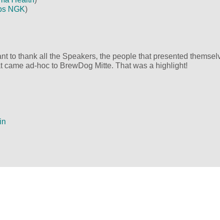
abs NGK
)
t to thank all the Speakers, the people that presented themsel
at came ad-hoc to BrewDog Mitte. That was a highlight!
in