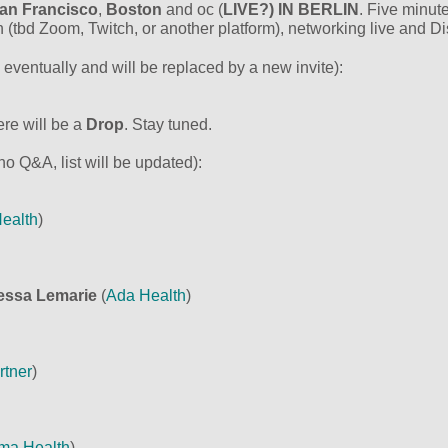
an Francisco
,
Boston
and oc (
LIVE?) IN BERLIN
. Five minut
in (tbd Zoom, Twitch, or another platform), networking live and D
 eventually and will be replaced by a new invite):
ere will be a
Drop
. Stay tuned.
o Q&A, list will be updated):
Health
)
essa Lemarie
(
Ada Health
)
rtner
)
ma Health
)