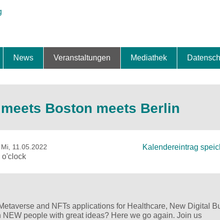
News
Veranstaltungen
Mediathek
Datensch
ung & Expansion
erbe & Preise
fte
ng & Finanzierung
ionalisierung
s
News-BB
Interviews
Portraits
Spezialthema
Newsletter-Anmeldung
Newsletter-Archiv
TOP-Veranstaltungen
Veranstaltungen-Archiv
Fact Sheet
Pressekontakt
Pressemitteilungen
Publikationen
Fotogalerie
Videogalerie
Datensc
 meets Boston meets Berlin
 Mi, 11.05.2022
Kalendereintrag spei
0 o'clock
, Metaverse and NFTs applications for Healthcare, New Digital 
h NEW people with great ideas? Here we go again. Join us