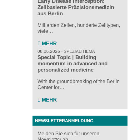
Early Disease Interception:
Zellbasierte Präzisionsmedizin
aus Berlin
Milliarden Zellen, hunderte Zelltypen,
viele…
MEHR
08.06.2026
SPEZIALTHEMA
Special Topic | Building
momentum in advanced and
personalized medicine
With the groundbreaking of the Berlin
Center for…
MEHR
NEWSLETTERANMELDUNG
Melden Sie sich für unseren
Newsletter an ...