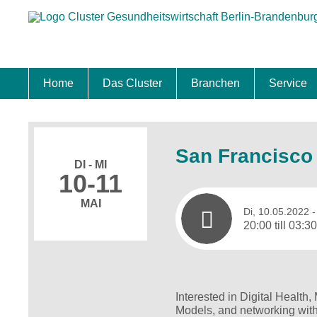
Home
Das Cluster
Branchen
Service
Standort
Clustermanagement
Clusterbeirat
Masterplan
Schwerpunkte
Mitgliedschaften
Zukunftsprojekte Berlin Brandenburg
Biotech & Pharma
Medtech & Digital Health
Versorgung
Ansiedl
Wettbew
Fachkrä
Förderu
Internat
Startup
Förder
San Francisco
DI - MI
10-11
MAI
Di, 10.05.2022
-
20:00 till 03:3
Interested in Digital Health
Models, and networking wit