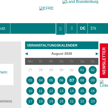
utz
DE
EN
hutzhinweise und Einverständniserklärungen
VERANSTALTUNGSKALENDER
NEWSLETTER
◀
August 2026
▶
Mo
Di
Mi
Do
Fr
Sa
So
27
28
29
30
31
01
02
chern
07
03
04
05
06
08
09
10
11
12
13
14
15
16
Business
17
18
19
20
21
22
23