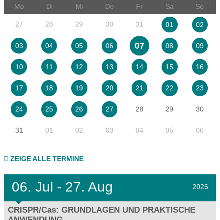
Mo
Di
Mi
Do
Fr
Sa
So
27
28
29
30
31
01
02
07
03
04
05
06
08
09
10
11
12
13
14
15
16
17
18
19
20
21
22
23
28
29
30
24
25
26
27
31
01
02
03
04
05
06
ZEIGE ALLE TERMINE
06.
Jul - 27.
Aug
2026
CRISPR/Cas: GRUNDLAGEN UND PRAKTISCHE
ANWENDUNG