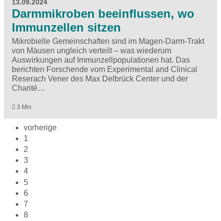
13.09.2024
Darmmikroben beeinflussen, wo
Immunzellen sitzen
Mikrobielle Gemeinschaften sind im Magen-Darm-Trakt
von Mäusen ungleich verteilt – was wiederum
Auswirkungen auf Immunzellpopulationen hat. Das
berichten Forschende vom Experimental and Clinical
Reserach Vener des Max Delbrück Center und der
Charité…
3 Min
vorherige
1
2
3
4
5
6
7
8