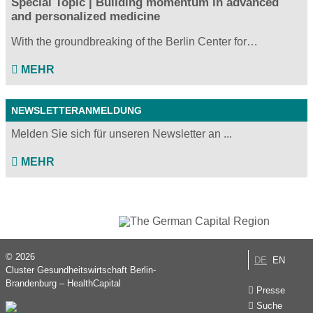
Special Topic | Building momentum in advanced
and personalized medicine
With the groundbreaking of the Berlin Center for…
MEHR
NEWSLETTERANMELDUNG
Melden Sie sich für unseren Newsletter an ...
MEHR
© 2026
DE
EN
Cluster Gesundheitswirtschaft Berlin-
Brandenburg – HealthCapital
Presse
Suche