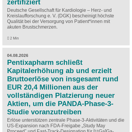
zertifiziert
Deutsche Gesellschaft für Kardiologie – Herz- und
Kreislaufforschung e. V. (DGK) bescheinigt höchste
Qualität bei der Versorgung von Patient*innen mit
akuten Brustschmerzen.
2 Min
04.08.2026
Pentixapharm schließt
Kapitalerhöhung ab und erzielt
Bruttoerlöse von insgesamt rund
EUR 20,4 Millionen aus der
vollständigen Platzierung neuer
Aktien, um die PANDA-Phase-3-
Studie voranzutreiben
Erlöse unterstützen zentrale Phase-3-Aktivitäten und die
US-Expansion nach FDA-Freigabe „Study May
Proceed" und Fast-Track-Designation für [⁶⁸Ga]Ga-