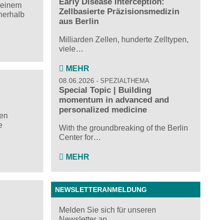
Early Disease Interception:
n einem
Zellbasierte Präzisionsmedizin
nerhalb
aus Berlin
Milliarden Zellen, hunderte Zelltypen,
viele…
MEHR
08.06.2026
SPEZIALTHEMA
Special Topic | Building
momentum in advanced and
personalized medicine
zen
e
With the groundbreaking of the Berlin
Center for…
MEHR
NEWSLETTERANMELDUNG
Melden Sie sich für unseren
Newsletter an ...