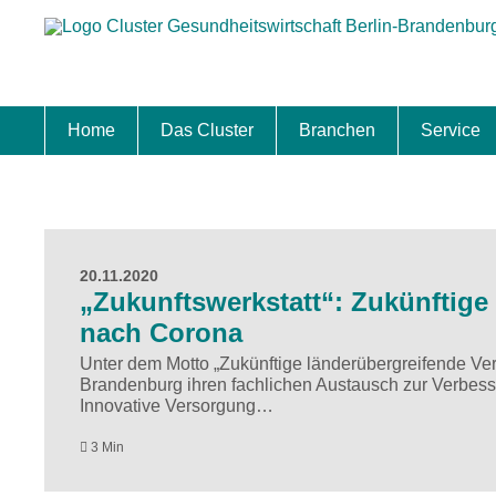
Home
Das Cluster
Branchen
Service
Standort
Clustermanagement
Clusterbeirat
Masterplan
Schwerpunkte
Mitgliedschaften
Zukunftsprojekte Berlin Brandenburg
Biotech & Pharma
Medtech & Digital Health
Versorgung
Ansiedl
Wettbew
Fachkrä
Förderu
Internat
Startup
Förder
20.11.2020
„Zukunftswerkstatt“: Zukünftige
nach Corona
Unter dem Motto „Zukünftige länderübergreifende Ve
Brandenburg ihren fachlichen Austausch zur Verbess
Innovative Versorgung…
3 Min