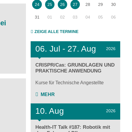
28
29
30
24
25
26
27
31
01
02
03
04
05
06
ei
ZEIGE ALLE TERMINE
06.
Jul - 27.
Aug
2026
CRISPR/Cas: GRUNDLAGEN UND
PRAKTISCHE ANWENDUNG
Kurse für Technische Angestellte
MEHR
10. Aug
2026
Health-IT Talk #187: Robotik mit