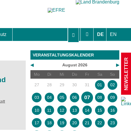
utz
DE
EN
hutzhinweise und Einverständniserklärungen
VERANSTALTUNGSKALENDER
NEWSLETTER
◀
August 2026
▶
Mo
Di
Mi
Do
Fr
Sa
So
nd
27
28
29
30
31
01
02
07
03
04
05
06
08
09
att
10
11
12
13
14
15
16
17
18
19
20
21
22
23