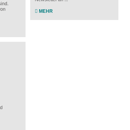
sind.
von
MEHR
nd