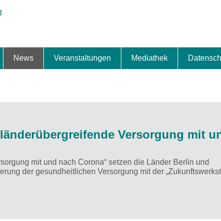
News
Veranstaltungen
Mediathek
Datensch
ung & Expansion
erbe & Preise
fte
ng & Finanzierung
ionalisierung
s
News-BB
Interviews
Portraits
Spezialthema
Newsletter-Anmeldung
Newsletter-Archiv
TOP-Veranstaltungen
Veranstaltungen-Archiv
Fact Sheet
Pressekontakt
Pressemitteilungen
Publikationen
Fotogalerie
Videogalerie
Datensc
 länderübergreifende Versorgung mit u
rsorgung mit und nach Corona“ setzen die Länder Berlin und
erung der gesundheitlichen Versorgung mit der „Zukunftswerkst