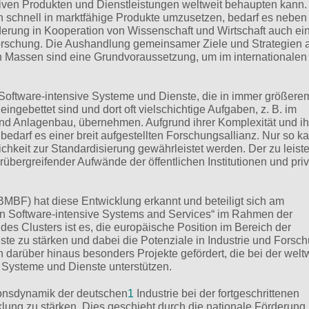
ativen Produkten und Dienstleistungen weltweit behaupten kann
 schnell in marktfähige Produkte umzusetzen, bedarf es neben
erung in Kooperation von Wissenschaft und Wirtschaft auch ­ei
rschung. Die Aushandlung gemeinsamer Ziele und Strategien 
n Massen sind eine Grundvoraussetzung, um im inter­nationalen
Software-intensive Systeme und Dienste, die in immer größere
ngebettet sind und dort oft vielschichtige Aufgaben, z. B. im
und Anlagenbau, übernehmen. Aufgrund ihrer Komplexität und ih
edarf es einer breit aufgestellten Forschungsallianz. Nur so k
hkeit zur Standardisierung gewährleistet werden. Der zu leist
bergreifender Aufwände der öffentlichen Institutionen und priv
MBF) hat diese Entwicklung erkannt und beteiligt sich am
in Software-intensive Systems and Services“ im Rahmen der
es Clusters ist es, die europäische Position im Bereich der
te zu stärken und dabei die Potenziale in Industrie und Forsc
 darüber hinaus besonders Projekte gefördert, die bei der welt
 Systeme und Dienste unterstützen.
ionsdynamik der deutschen
1
Industrie bei der fortgeschrittenen
ung zu stärken. Dies geschieht durch die nationale Förderung