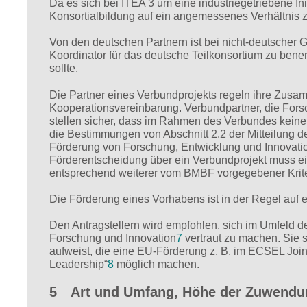
Da es sich bei ITEA 3 um eine industriegetriebene Ini
Konsortialbildung auf ein angemessenes Verhältnis 
Von den deutschen Partnern ist bei nicht-deutscher 
Koordinator für das deutsche Teilkonsortium zu ben
sollte.
Die Partner eines Verbundprojekts regeln ihre Zusamme
Kooperationsvereinbarung. Verbundpartner, die Fors
stellen sicher, dass im Rahmen des Verbundes keine 
die Bestimmungen von Abschnitt 2.2 der Mitteilung d
Förderung von Forschung, Entwicklung und Innovatio
Förderentscheidung über ein Verbundprojekt muss ei
entsprechend weiterer vom BMBF vorgegebener Krit
Die Förderung eines Vorhabens ist in der Regel auf 
Den Antragstellern wird empfohlen, sich im Umfeld
Forschung und Innovation
7
vertraut zu machen. Sie 
aufweist, die eine EU-Förderung z. B. im ECSEL Joi
Leadership“
8
möglich machen.
5 Art und Umfang, Höhe der Zuwendu