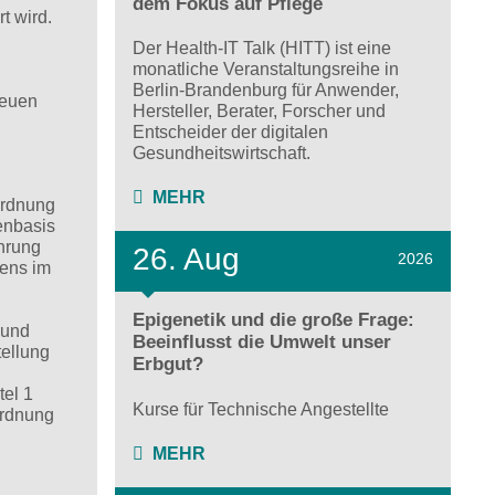
dem Fokus auf Pflege
t wird.
Der Health-IT Talk (HITT) ist eine
monatliche Veranstaltungsreihe in
Berlin-Brandenburg für Anwender,
neuen
Hersteller, Berater, Forscher und
Entscheider der digitalen
Gesundheitswirtschaft.
MEHR
ordnung
enbasis
hrung
26. Aug
2026
sens im
Epigenetik und die große Frage:
 und
Beeinflusst die Umwelt unser
tellung
Erbgut?
tel 1
Kurse für Technische Angestellte
ordnung
MEHR