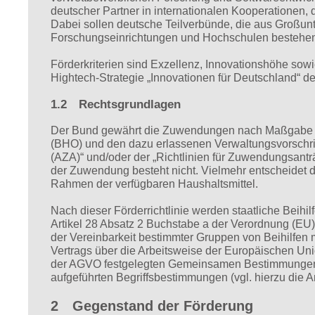
deutscher Partner in internationalen Kooperationen, du
Dabei sollen deutsche Teilverbünde, die aus Großun
Forschungseinrichtungen und Hochschulen bestehen,
Förderkriterien sind Exzellenz, Innovationshöhe sowi
Hightech-Strategie „Innovationen für Deutschland“ 
1.2 Rechtsgrundlagen
Der Bund gewährt die Zuwendungen nach Maßgabe die
(BHO) und den dazu erlassenen Verwaltungsvorschri
(AZA)“ und/oder der „Richtlinien für Zuwendungsan
der Zuwendung besteht nicht. Vielmehr entscheidet 
Rahmen der verfügbaren Haushaltsmittel.
Nach dieser Förderrichtlinie werden staatliche Beihil
Artikel 28 Absatz 2 Buchstabe a der Verordnung (EU
der Vereinbarkeit bestimmter Gruppen von Beihilfen
Vertrags über die Arbeitsweise der Europäischen Un
der AGVO festgelegten Gemeinsamen Bestimmungen, i
aufgeführten Begriffsbestimmungen (vgl. hierzu die An
2 Gegenstand der Förderung