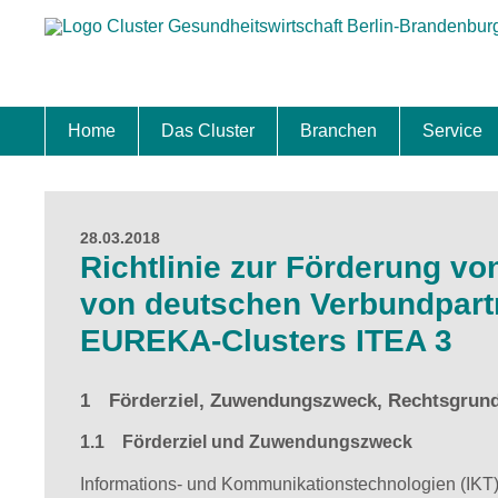
Home
Das Cluster
Branchen
Service
Standort
Clustermanagement
Clusterbeirat
Masterplan
Schwerpunkte
Mitgliedschaften
Zukunftsprojekte Berlin Brandenburg
Biotech & Pharma
Medtech & Digital Health
Versorgung
Ansiedl
Wettbew
Fachkrä
Förderu
Internat
Startup
Förder
28.03.2018
Richtlinie zur Förderung v
von deutschen Verbundpart
EUREKA-Clusters ITEA 3
1 Förderziel, Zuwendungszweck, Rechtsgrun
1.1 Förderziel und Zuwendungszweck
Informations- und Kommunikationstechnologien (IKT)