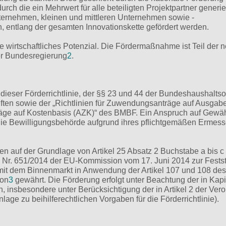
rch die ein Mehrwert für alle beteiligten Projektpartner generier
ternehmen, kleinen und mittleren Unternehmen sowie ­
 entlang der gesamten Innovationskette gefördert werden.
e wirtschaftliches Potenzial. Die Fördermaßnahme ist Teil der 
der Bundesregierung
2
.
ser Förderrichtlinie, der §§ 23 und 44 der Bundeshaushalts
ften sowie der „Richtlinien für Zuwendungsanträge auf Ausgab
träge auf Kostenbasis (AZK)“ des BMBF. Ein Anspruch auf Gewä
die Bewilligungsbehörde aufgrund ihres pflichtgemäßen Ermes
fen auf der Grundlage von Artikel 25 Absatz 2 Buchstabe a bis c
) Nr. 651/2014 der EU-Kommission vom 17. Juni 2014 zur Fests
 mit dem Binnenmarkt in Anwendung der Artikel 107 und 108 des
ion
3
gewährt. Die Förderung erfolgt unter Beachtung der in Kapi
nsbesondere unter Berücksichtigung der in Artikel 2 der Ver
lage zu beihilferechtlichen Vorgaben für die Förderrichtlinie).