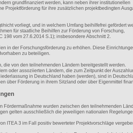
ern grundfinanziert werden, kann neben ihrer institutionellen
e Projektförderung für ihre zusätzlichen projektbedingten Aus
t/nicht vorliegt, und in welchem Umfang beihilfefrei gefördert w
men für staatliche Beihilfen zur Förderung von Forschung,
C 198 vom 27.6.2014 S.1); insbesondere Abschnitt 2.
len in der Forschungsförderung zu erhöhen. Diese Einrichtunge
vorhaben zu beteiligen.
ln, die von den teilnehmenden Ländern bereitgestellt werden.
n oder assoziierten Ländern, die zum Zeitpunkt der Auszahlu
iederlassung in Deutschland haben (werden), sind in Deutschl
en über Förderung in ihrem Sitzland oder über Eigenmittel fina
ungen
alen Fördermaßnahme wurden zwischen den teilnehmenden Län
gen gelten ausschließlich die jeweiligen nationalen Regelunge
von ITEA 3 im Fall positiv bewerteter Projektvorschläge vergebe