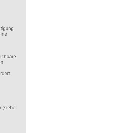
htigung
eine
ichbare
en
rdert
 (siehe