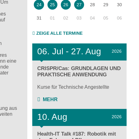
. Um
28
29
30
24
25
26
27
nes
31
01
02
03
04
05
06
auf
ZEIGE ALLE TERMINE
m
06.
Jul - 27.
Aug
2026
res
ann eine
ende
CRISPR/Cas: GRUNDLAGEN UND
ater
PRAKTISCHE ANWENDUNG
Kurse für Technische Angestellte
MEHR
hung aus
weiten
10. Aug
2026
Health-IT Talk #187: Robotik mit