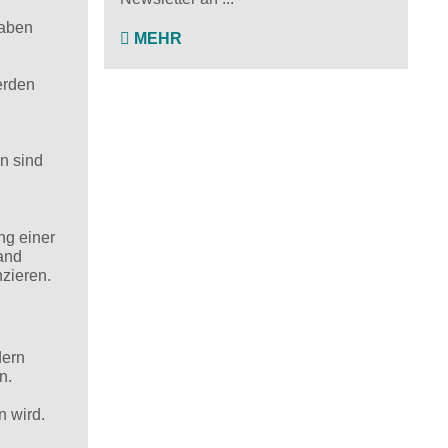
gaben
MEHR
erden
n sind
ng einer
and
nzieren.
dern
n.
n wird.