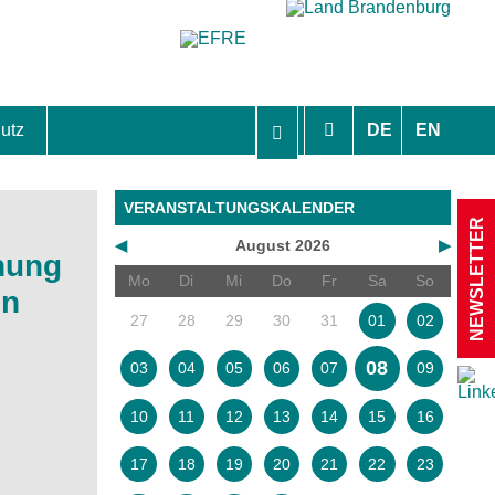
utz
DE
EN
hutzhinweise und Einverständniserklärungen
VERANSTALTUNGSKALENDER
NEWSLETTER
◀
August 2026
▶
hung
Mo
Di
Mi
Do
Fr
Sa
So
en
27
28
29
30
31
01
02
08
03
04
05
06
07
09
10
11
12
13
14
15
16
17
18
19
20
21
22
23