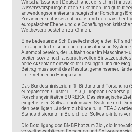
Wirtschaftsstandort Deutschland, der sich mit innov
Wissensvorsprünge nutzen zu können und gute Ideen
anwendungsorientierter strategischer Forschungsförd
Zusammenschlusses nationaler und europäischer Fo
europäischer Ebene und die Schaffung von kritische
Wettbewerb bestehen zu können.
Eine bedeutende Schlüsseltechnologie der IKT sind 
Umfang in technische und organisatorische Systeme ei
Automobilbereich, der Luftfahrt oder im Maschinen- 
breiten sowie hoch anspruchsvollen Einsatzgebietes b
hohe Akzeptanz entwickelter Lösungen und die Möglic
Beitrag muss somit das Resultat gemeinsamer, länderü
Unternehmen in Europa sein.
Das Bundesministerium für Bildung und Forschung (B
europäischen Cluster ITEA 3 „European Leadership 
Forschungsinitiative EUREKA. Das strategische Ziel d
eingebetteten Software-intensiven Systeme und Diens
den beteiligten Ländern zu bündeln. In ITEA 3 werden
Standardisierung im Bereich der Software-intensiven
Die Beteiligung des BMBF hat zum Ziel, die Innovat
vorwettbewerblichen Forschung und Softwareentwickl