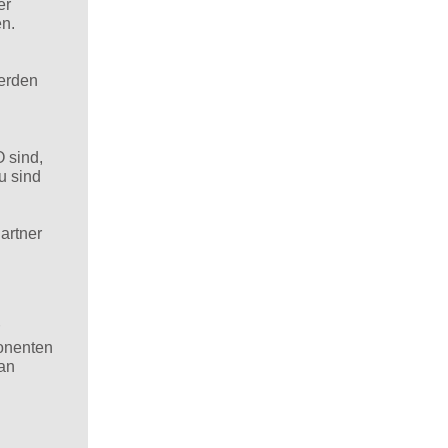
er
en.
werden
 sind,
u sind
artner
ponenten
ean