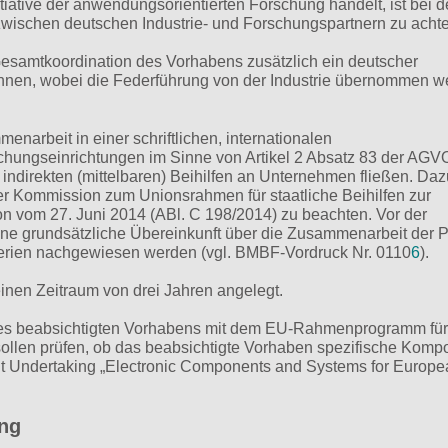
tiative der anwendungsorientierten Forschung handelt, ist bei d
zwischen deutschen Industrie- und Forschungspartnern zu acht
Gesamtkoordination des Vorhabens zusätzlich ein deutscher
ennen, wobei die Federführung von der Industrie übernommen 
narbeit in einer schriftlichen, internationalen
chungseinrichtungen im Sinne von Artikel 2 Absatz 83 der AGVO
indirekten (mittelbaren) Beihilfen an Unternehmen fließen. Daz
er Kommission zum Unionsrahmen für staatliche Beihilfen zur
n vom 27. Juni 2014 (ABl. C 198/2014) zu beachten. Vor der
ne grundsätzliche Übereinkunft über die Zusammenarbeit der P
erien nachgewiesen werden (vgl. BMBF-Vordruck Nr. 0110
6
).
einen Zeitraum von drei Jahren angelegt.
 des beabsichtigten Vorhabens mit dem EU-Rahmenprogramm für
sollen prüfen, ob das beabsichtigte Vorhaben spezifische Kom
nt Undertaking „Electronic Components and Systems for Europ
ng