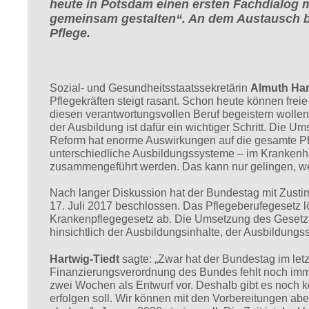
heute in Potsdam einen ersten Fachdialog m
gemeinsam gestalten“. An dem Austausch be
Pflege.
Sozial- und Gesundheitsstaatssekretärin
Almuth Har
Pflegekräften steigt rasant. Schon heute können frei
diesen verantwortungsvollen Beruf begeistern wollen
der Ausbildung ist dafür ein wichtiger Schritt. Die U
Reform hat enorme Auswirkungen auf die gesamte Pfl
unterschiedliche Ausbildungssysteme – im Krankenha
zusammengeführt werden. Das kann nur gelingen, wenn
Nach langer Diskussion hat der Bundestag mit Zust
17. Juli 2017 beschlossen. Das Pflegeberufegesetz 
Krankenpflegegesetz ab. Die Umsetzung des Gesetz
hinsichtlich der Ausbildungsinhalte, der Ausbildungs
Hartwig-Tiedt
sagte: „Zwar hat der Bundestag im let
Finanzierungsverordnung des Bundes fehlt noch imme
zwei Wochen als Entwurf vor. Deshalb gibt es noch kei
erfolgen soll. Wir können mit den Vorbereitungen ab