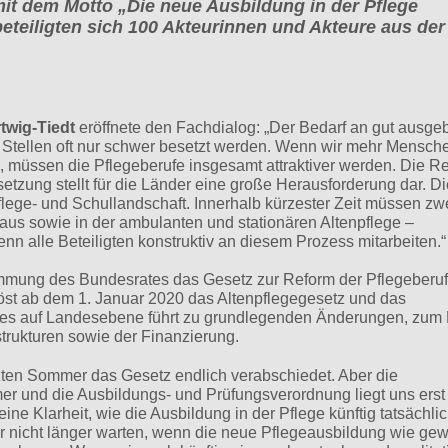
it dem Motto „Die neue Ausbildung in der Pflege
teiligten sich 100 Akteurinnen und Akteure aus der
twig-Tiedt
eröffnete den Fachdialog: „Der Bedarf an gut ausgeb
e Stellen oft nur schwer besetzt werden. Wenn wir mehr Mensche
, müssen die Pflegeberufe insgesamt attraktiver werden. Die R
msetzung stellt für die Länder eine große Herausforderung dar. D
ege- und Schullandschaft. Innerhalb kürzester Zeit müssen zw
us sowie in der ambulanten und stationären Altenpflege –
 alle Beteiligten konstruktiv an diesem Prozess mitarbeiten.“
immung des Bundesrates das Gesetz zur Reform der Pflegeberu
löst ab dem 1. Januar 2020 das Altenpflegegesetz und das
es auf Landesebene führt zu grundlegenden Änderungen, zum 
strukturen sowie der Finanzierung.
zten Sommer das Gesetz endlich verabschiedet. Aber die
r und die Ausbildungs- und Prüfungsverordnung liegt uns erst 
ne Klarheit, wie die Ausbildung in der Pflege künftig tatsächli
er nicht länger warten, wenn die neue Pflegeausbildung wie ge