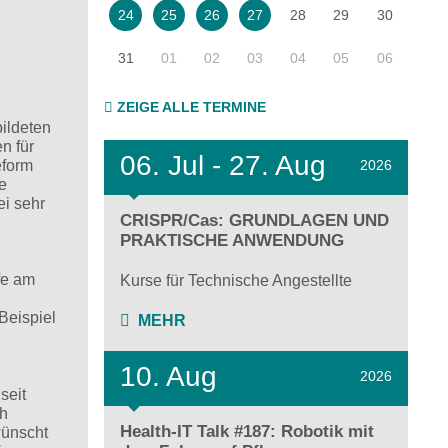
28
29
30
24
25
26
27
31
01
02
03
04
05
06
ZEIGE ALLE TERMINE
ildeten
n für
06.
Jul - 27.
Aug
2026
eform
ie
ei sehr
CRISPR/Cas: GRUNDLAGEN UND
PRAKTISCHE ANWENDUNG
fe am
Kurse für Technische Angestellte
Beispiel
MEHR
10. Aug
2026
seit
ch
Health-IT Talk #187: Robotik mit
wünscht