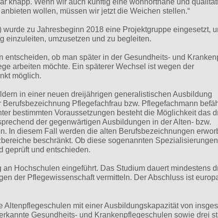
kbar knapp. Wenn wir auch künftig eine wohnortnahe und qualitat
bieten wollen, müssen wir jetzt die Weichen stellen.“
 wurde zu Jahresbeginn 2018 eine Projektgruppe eingesetzt, u
g einzuleiten, umzusetzen und zu begleiten.
n entscheiden, ob man später in der Gesundheits- und Kranken
ege arbeiten möchte. Ein späterer Wechsel ist wegen der
nkt möglich.
ldern in einer neuen dreijährigen generalistischen Ausbildung
r Berufsbezeichnung Pflegefachfrau bzw. Pflegefachmann befä
nter bestimmten Voraussetzungen besteht die Möglichkeit das dr
tsprechend der gegenwärtigen Ausbildungen in der Alten- bzw.
n. In diesem Fall werden die alten Berufsbezeichnungen erwor
tzbereiche beschränkt. Ob diese sogenannten Spezialisierungen
nd geprüft und entschieden.
 an Hochschulen eingeführt. Das Studium dauert mindestens d
agen der Pflegewissenschaft vermitteln. Der Abschluss ist europ
te Altenpflegeschulen mit einer Ausbildungskapazität von insge
nerkannte Gesundheits- und Krankenpflegeschulen sowie drei st