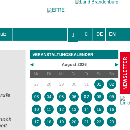
utz
DE
EN
hutzhinweise und Einverständniserklärungen
VERANSTALTUNGSKALENDER
NEWSLETTER
◀
August 2026
▶
Mo
Di
Mi
Do
Fr
Sa
So
27
28
29
30
31
01
02
rufe
07
03
04
05
06
08
09
10
11
12
13
14
15
16
 noch
17
18
19
20
21
22
23
eit