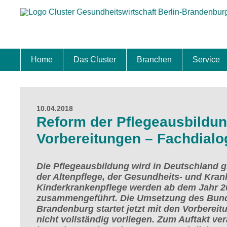
Home
Das Cluster
Branchen
Service
Standort
Clustermanagement
Clusterbeirat
Masterplan
Schwerpunkte
Mitgliedschaften
Zukunftsprojekte Berlin Brandenburg
Biotech & Pharma
Medtech & Digital Health
Versorgung
Ansiedl
Wettbew
Fachkrä
Förderu
Internat
Startup
Förder
10.04.2018
Reform der Pflegeausbildun
Vorbereitungen – Fachdialo
Die Pflegeausbildung wird in Deutschland g
der Altenpflege, der Gesundheits- und Kra
Kinderkrankenpflege werden ab dem Jahr 20
zusammengeführt. Die Umsetzung des Bundes
Brandenburg startet jetzt mit den Vorbere
nicht vollständig vorliegen. Zum Auftakt ve