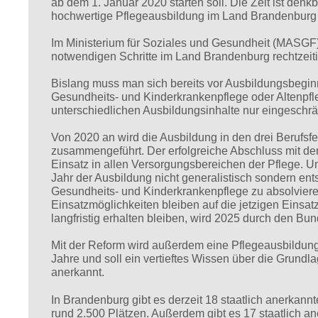
ab dem 1. Januar 2020 starten soll. Die Zeit ist den
hochwertige Pflegeausbildung im Land Brandenburg an
Im Ministerium für Soziales und Gesundheit (MASGF)
notwendigen Schritte im Land Brandenburg rechtzeiti
Bislang muss man sich bereits vor Ausbildungsbegin
Gesundheits- und Kinderkrankenpflege oder Altenpfl
unterschiedlichen Ausbildungsinhalte nur eingeschrä
Von 2020 an wird die Ausbildung in den drei Berufsfe
zusammengeführt. Der erfolgreiche Abschluss mit de
Einsatz in allen Versorgungsbereichen der Pflege. U
Jahr der Ausbildung nicht generalistisch sondern en
Gesundheits- und Kinderkrankenpflege zu absolviere
Einsatzmöglichkeiten bleiben auf die jetzigen Einsa
langfristig erhalten bleiben, wird 2025 durch den Bu
Mit der Reform wird außerdem eine Pflegeausbildung
Jahre und soll ein vertieftes Wissen über die Grundl
anerkannt.
In Brandenburg gibt es derzeit 18 staatlich anerkann
rund 2.500 Plätzen. Außerdem gibt es 17 staatlich a