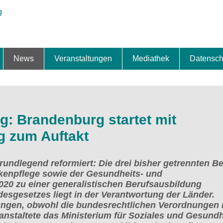
News
Veranstaltungen
Mediathek
Datensch
ung & Expansion
erbe & Preise
fte
ng & Finanzierung
ionalisierung
s
News-BB
Interviews
Portraits
Spezialthema
Newsletter-Anmeldung
Newsletter-Archiv
TOP-Veranstaltungen
Veranstaltungen-Archiv
Fact Sheet
Pressekontakt
Pressemitteilungen
Publikationen
Fotogalerie
Videogalerie
Datensc
g: Brandenburg startet mit
g zum Auftakt
rundlegend reformiert: Die drei bisher getrennten Be
nkenpflege sowie der Gesundheits- und
20 zu einer generalistischen Berufsausbildung
gesetzes liegt in der Verantwortung der Länder.
itungen, obwohl die bundesrechtlichen Verordnungen
ranstaltete das Ministerium für Soziales und Gesundh