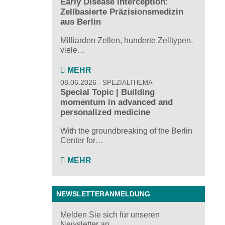
Early Disease Interception:
Zellbasierte Präzisionsmedizin
aus Berlin
Milliarden Zellen, hunderte Zelltypen,
viele…
MEHR
08.06.2026
SPEZIALTHEMA
Special Topic | Building
momentum in advanced and
personalized medicine
With the groundbreaking of the Berlin
Center for…
MEHR
NEWSLETTERANMELDUNG
Melden Sie sich für unseren
Newsletter an ...