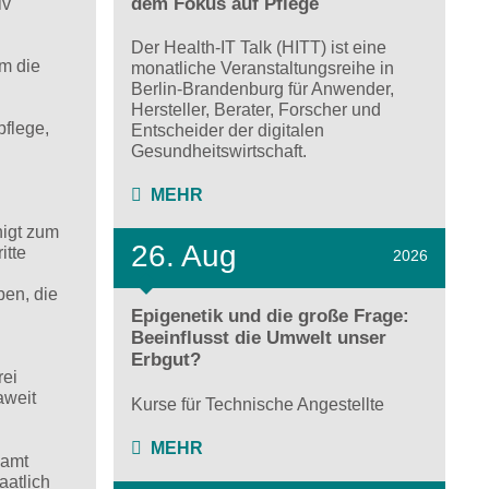
dem Fokus auf Pflege
iv
Der Health-IT Talk (HITT) ist eine
m die
monatliche Veranstaltungsreihe in
Berlin-Brandenburg für Anwender,
Hersteller, Berater, Forscher und
pflege,
Entscheider der digitalen
Gesundheitswirtschaft.
MEHR
higt zum
26. Aug
itte
2026
ben, die
Epigenetik und die große Frage:
Beeinflusst die Umwelt unser
Erbgut?
rei
aweit
Kurse für Technische Angestellte
MEHR
samt
aatlich