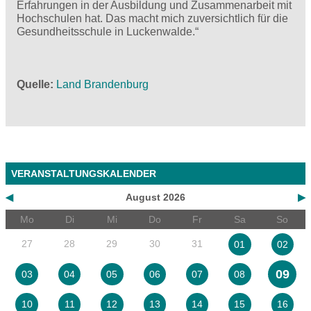
Erfahrungen in der Ausbildung und Zusammenarbeit mit
Hochschulen hat. Das macht mich zuversichtlich für die
Gesundheitsschule in Luckenwalde.“
Quelle
Land Brandenburg
VERANSTALTUNGSKALENDER
◀
August 2026
▶
Mo
Di
Mi
Do
Fr
Sa
So
27
28
29
30
31
01
02
09
03
04
05
06
07
08
10
11
12
13
14
15
16