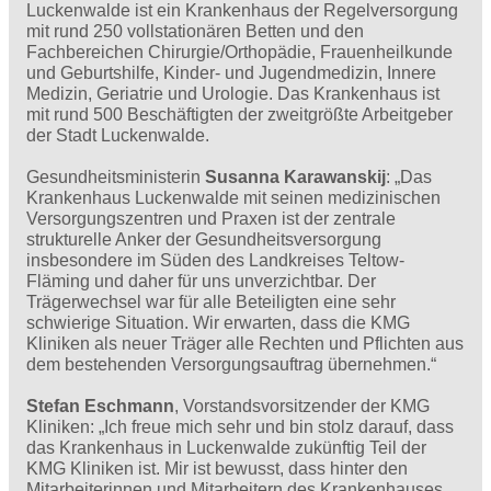
Luckenwalde ist ein Krankenhaus der Regelversorgung
mit rund 250 vollstationären Betten und den
Fachbereichen Chirurgie/Orthopädie, Frauenheilkunde
und Geburtshilfe, Kinder- und Jugendmedizin, Innere
Medizin, Geriatrie und Urologie. Das Krankenhaus ist
mit rund 500 Beschäftigten der zweitgrößte Arbeitgeber
der Stadt Luckenwalde.
Gesundheitsministerin
Susanna Karawanskij
: „Das
Krankenhaus Luckenwalde mit seinen medizinischen
Versorgungszentren und Praxen ist der zentrale
strukturelle Anker der Gesundheitsversorgung
insbesondere im Süden des Landkreises Teltow-
Fläming und daher für uns unverzichtbar. Der
Trägerwechsel war für alle Beteiligten eine sehr
schwierige Situation. Wir erwarten, dass die KMG
Kliniken als neuer Träger alle Rechten und Pflichten aus
dem bestehenden Versorgungsauftrag übernehmen.“
Stefan Eschmann
, Vorstandsvorsitzender der KMG
Kliniken: „Ich freue mich sehr und bin stolz darauf, dass
das Krankenhaus in Luckenwalde zukünftig Teil der
KMG Kliniken ist. Mir ist bewusst, dass hinter den
Mitarbeiterinnen und Mitarbeitern des Krankenhauses