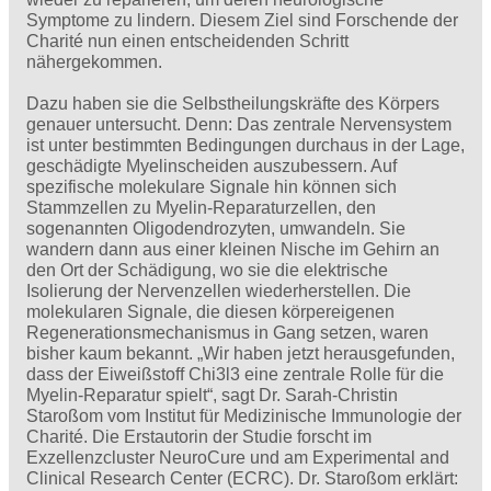
Symptome zu lindern. Diesem Ziel sind Forschende der
Charité nun einen entscheidenden Schritt
nähergekommen.
Dazu haben sie die Selbstheilungskräfte des Körpers
genauer untersucht. Denn: Das zentrale Nervensystem
ist unter bestimmten Bedingungen durchaus in der Lage,
geschädigte Myelinscheiden auszubessern. Auf
spezifische molekulare Signale hin können sich
Stammzellen zu Myelin-Reparaturzellen, den
sogenannten Oligodendrozyten, umwandeln. Sie
wandern dann aus einer kleinen Nische im Gehirn an
den Ort der Schädigung, wo sie die elektrische
Isolierung der Nervenzellen wiederherstellen. Die
molekularen Signale, die diesen körpereigenen
Regenerationsmechanismus in Gang setzen, waren
bisher kaum bekannt. „Wir haben jetzt herausgefunden,
dass der Eiweißstoff Chi3l3 eine zentrale Rolle für die
Myelin-Reparatur spielt“, sagt Dr. Sarah-Christin
Staroßom vom Institut für Medizinische Immunologie der
Charité. Die Erstautorin der Studie forscht im
Exzellenzcluster NeuroCure und am Experimental and
Clinical Research Center (ECRC). Dr. Staroßom erklärt: