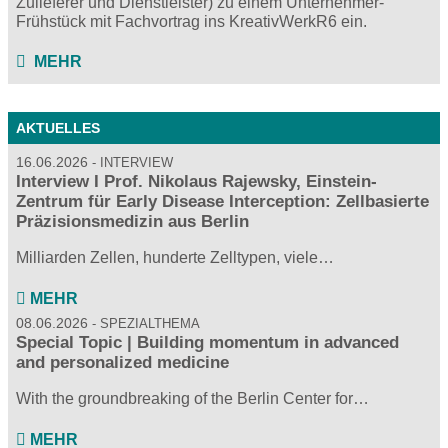
Zulieferer und Dienstleister) zu einem Unternehmer-
Frühstück mit Fachvortrag ins KreativWerkR6 ein.
MEHR
AKTUELLES
16.06.2026
INTERVIEW
Interview I Prof. Nikolaus Rajewsky, Einstein-
Zentrum für Early Disease Interception: Zellbasierte
Präzisionsmedizin aus Berlin
Milliarden Zellen, hunderte Zelltypen, viele…
MEHR
08.06.2026
SPEZIALTHEMA
Special Topic | Building momentum in advanced
and personalized medicine
With the groundbreaking of the Berlin Center for…
MEHR