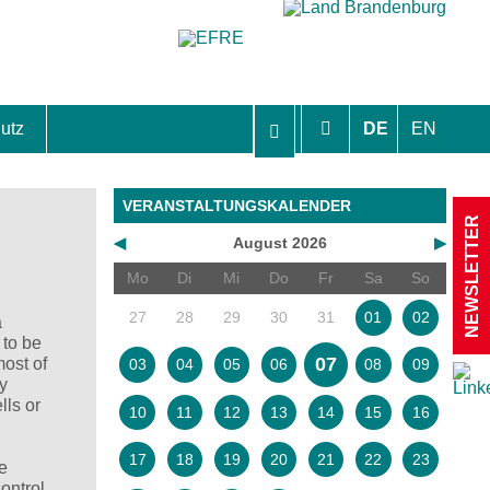
utz
DE
EN
hutzhinweise und Einverständniserklärungen
VERANSTALTUNGSKALENDER
NEWSLETTER
◀
August 2026
▶
Mo
Di
Mi
Do
Fr
Sa
So
27
28
29
30
31
01
02
a
 to be
07
ost of
03
04
05
06
08
09
ly
lls or
10
11
12
13
14
15
16
17
18
19
20
21
22
23
se
ontrol