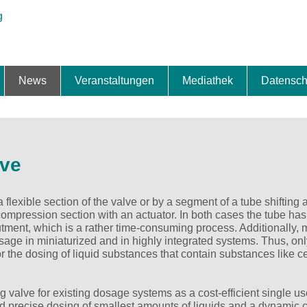
News
Veranstaltungen
Mediathek
Datensch
ung & Expansion
erbe & Preise
fte
ng & Finanzierung
ionalisierung
s
News-BB
Interviews
Portraits
Spezialthema
Newsletter-Anmeldung
Newsletter-Archiv
TOP-Veranstaltungen
Veranstaltungen-Archiv
Fact Sheet
Pressekontakt
Pressemitteilungen
Publikationen
Fotogalerie
Videogalerie
Datensc
lve
lexible section of the valve or by a segment of a tube shifting 
ompression section with an actuator. In both cases the tube has
nt, which is a rather time-consuming process. Additionally, m
usage in miniaturized and in highly integrated systems. Thus, on
 the dosing of liquid substances that contain substances like ce
g valve for existing dosage systems as a cost-efficient single u
 precise dosing of smallest amounts of liquids and a dynamic c