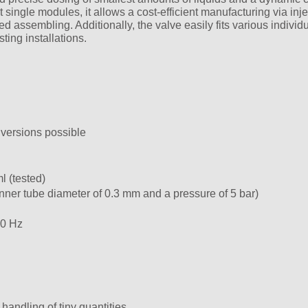
t single modules, it allows a cost-efficient manufacturing via inj
assembling. Additionally, the valve easily fits various individ
sting installations.
r versions possible
l (tested)
ner tube diameter of 0.3 mm and a pressure of 5 bar)
00 Hz
handling of tiny quantities