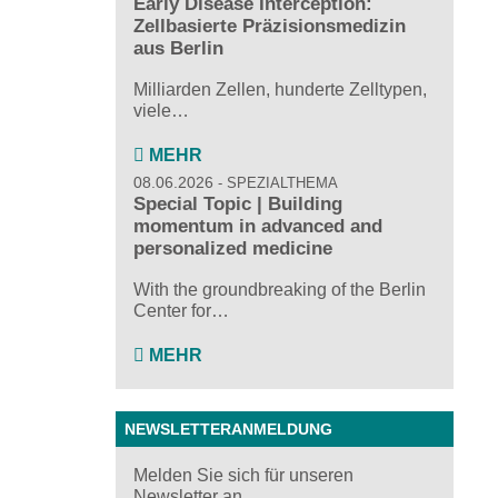
Early Disease Interception:
Zellbasierte Präzisionsmedizin
aus Berlin
Milliarden Zellen, hunderte Zelltypen,
viele…
MEHR
08.06.2026
SPEZIALTHEMA
Special Topic | Building
momentum in advanced and
personalized medicine
With the groundbreaking of the Berlin
Center for…
MEHR
NEWSLETTERANMELDUNG
Melden Sie sich für unseren
Newsletter an ...