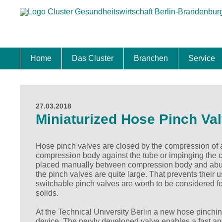
Home
Das Cluster
Branchen
Service
Standort
Clustermanagement
Clusterbeirat
Masterplan
Schwerpunkte
Mitgliedschaften
Zukunftsprojekte Berlin Brandenburg
Biotech & Pharma
Medtech & Digital Health
Versorgung
Ansiedl
Wettbew
Fachkrä
Förderu
Internat
Startup
Förder
27.03.2018
Miniaturized Hose Pinch Va
Hose pinch valves are closed by the compression of a f
compression body against the tube or impinging the c
placed manually between compression body and abutme
the pinch valves are quite large. That prevents their 
switchable pinch valves are worth to be considered for
solids.
At the Technical University Berlin a new hose pinchin
device. The newly developed valve enables a fast and