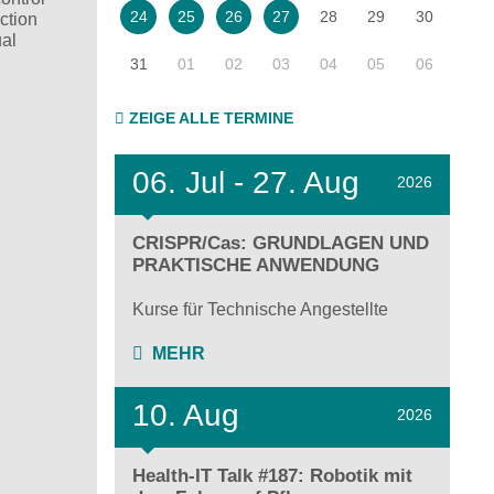
28
29
30
24
25
26
27
ection
ual
31
01
02
03
04
05
06
ZEIGE ALLE TERMINE
06.
Jul - 27.
Aug
2026
CRISPR/Cas: GRUNDLAGEN UND
PRAKTISCHE ANWENDUNG
Kurse für Technische Angestellte
MEHR
10. Aug
2026
Health-IT Talk #187: Robotik mit