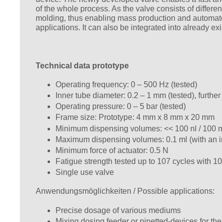
of the whole process. As the valve consists of differen
molding, thus enabling mass production and automated 
applications. It can also be integrated into already exi
Technical data prototype
Operating frequency: 0 – 500 Hz (tested)
Inner tube diameter: 0.2 – 1 mm (tested), furthe
Operating pressure: 0 – 5 bar (tested)
Frame size: Prototype: 4 mm x 8 mm x 20 mm
Minimum dispensing volumes: << 100 nl / 100 m
Maximum dispensing volumes: 0.1 ml (with an in
Minimum force of actuator: 0.5 N
Fatigue strength tested up to 107 cycles with 1
Single use valve
Anwendungsmöglichkeiten / Possible applications:
Precise dosage of various mediums
Mixing dosing feeder or pipetted-devices for the 