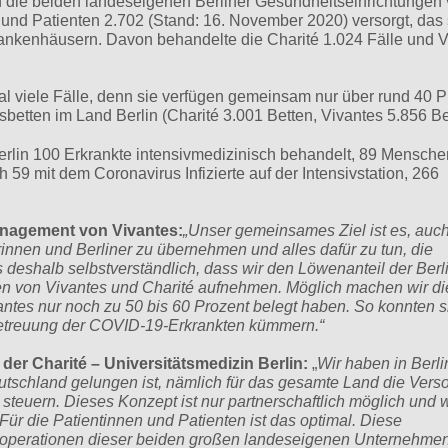
die beiden landeseigenen Berliner Gesundheitseinrichtungen
und Patienten 2.702 (Stand: 16. November 2020) versorgt, das 
Krankenhäusern. Davon behandelte die Charité 1.024 Fälle und 
al viele Fälle, denn sie verfügen gemeinsam nur über rund 40 P
tten im Land Berlin (Charité 3.001 Betten, Vivantes 5.856 Be
Berlin 100 Erkrankte intensivmedizinisch behandelt, 89 Mensche
h 59 mit dem Coronavirus Infizierte auf der Intensivstation, 266
anagement von Vivantes:
„Unser gemeinsames Ziel ist es, auch
innen und Berliner zu übernehmen und alles dafür zu tun, die
 deshalb selbstverständlich, dass wir den Löwenanteil der Berl
en von Vivantes und Charité aufnehmen. Möglich machen wir di
antes nur noch zu 50 bis 60 Prozent belegt haben. So konnten s
 Betreuung der COVID-19-Erkrankten kümmern.“
der Charité – Universitätsmedizin Berlin:
„
Wir haben in Berl
utschland gelungen ist, nämlich für das gesamte Land die Vers
steuern. Dieses Konzept ist nur partnerschaftlich möglich und 
Für die Patientinnen und Patienten ist das optimal. Diese
Kooperationen dieser beiden großen landeseigenen Unternehme