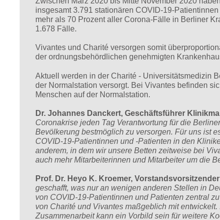
Zwischen März 2020 bis Mitte November 2020 haben 
insgesamt 3.791 stationären COVID-19-Patientinnen 
mehr als 70 Prozent aller Corona-Fälle in Berliner 
1.678 Fälle.
Vivantes und Charité versorgen somit überproportion
der ordnungsbehördlichen genehmigten Krankenhausbe
Aktuell werden in der Charité - Universitätsmedizin 
der Normalstation versorgt. Bei Vivantes befinden sic
Menschen auf der Normalstation.
Dr. Johannes Danckert, Geschäftsführer Klinikm
Coronakrise jeden Tag Verantwortung für die Berliner
Bevölkerung bestmöglich zu versorgen. Für uns ist es
COVID-19-Patientinnen und -Patienten in den Klinik
anderem, in dem wir unsere Betten zeitweise bei Viv
auch mehr Mitarbeiterinnen und Mitarbeiter um die
Prof. Dr. Heyo K. Kroemer, Vorstandsvorsitzender 
geschafft, was nur an wenigen anderen Stellen in De
von COVID-19-Patientinnen und Patienten zentral zu 
von Charité und Vivantes maßgeblich mit entwickelt. 
Zusammenarbeit kann ein Vorbild sein für weitere 