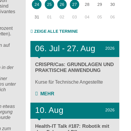
 von
28
29
30
24
25
26
27
sind
Vivantes
31
01
02
03
04
05
06
rozent
ZEIGE ALLE TERMINE
tten).
n auf
06.
Jul - 27.
Aug
2026
CRISPR/Cas: GRUNDLAGEN UND
 in der
PRAKTISCHE ANWENDUNG
iner
Kurse für Technische Angestellte
es unter
ich
MEHR
in etwas
10. Aug
2026
orgung
wurde
Health-IT Talk #187: Robotik mit
n zum