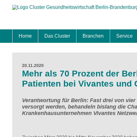
Home
Das Cluster
Branchen
Service
Standort
Clustermanagement
Clusterbeirat
Masterplan
Schwerpunkte
Mitgliedschaften
Zukunftsprojekte Berlin Brandenburg
Biotech & Pharma
Medtech & Digital Health
Versorgung
Ansiedl
Wettbew
Fachkrä
Förderu
Internat
Startup
Förder
20.11.2020
Mehr als 70 Prozent der Be
Patienten bei Vivantes und 
Verantwortung für Berlin: Fast drei von vie
versorgt werden, behandeln bislang die Cha
Krankenhausunternehmen Vivantes Netzwer