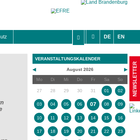
utz
DE
EN
hutzhinweise und Einverständniserklärungen
VERANSTALTUNGSKALENDER
NEWSLETTER
◀
August 2026
▶
Mo
Di
Mi
Do
Fr
Sa
So
27
28
29
30
31
01
02
rn
07
03
04
05
06
08
09
e
10
11
12
13
14
15
16
17
18
19
20
21
22
23