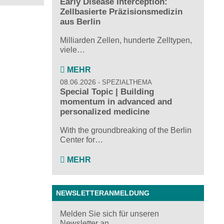
Early Disease Interception:
Zellbasierte Präzisionsmedizin
aus Berlin
Milliarden Zellen, hunderte Zelltypen,
viele…
MEHR
08.06.2026
SPEZIALTHEMA
Special Topic | Building
momentum in advanced and
personalized medicine
With the groundbreaking of the Berlin
Center for…
MEHR
NEWSLETTERANMELDUNG
Melden Sie sich für unseren
Newsletter an ...