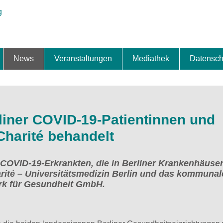
News
Veranstaltungen
Mediathek
Datensch
ung & Expansion
erbe & Preise
fte
ng & Finanzierung
ionalisierung
s
News-BB
Interviews
Portraits
Spezialthema
Newsletter-Anmeldung
Newsletter-Archiv
TOP-Veranstaltungen
Veranstaltungen-Archiv
Fact Sheet
Pressekontakt
Pressemitteilungen
Publikationen
Fotogalerie
Videogalerie
Datensc
rliner COVID-19-Patientinnen und
Charité behandelt
r COVID-19-Erkrankten, die in Berliner Krankenhäuse
rité – Universitätsmedizin Berlin und das kommunal
k für Gesundheit GmbH.