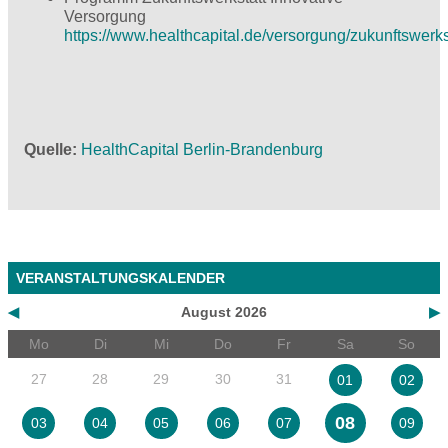
Versorgung
https://www.healthcapital.de/versorgung/zukunftswerkst
Quelle
HealthCapital Berlin-Brandenburg
VERANSTALTUNGSKALENDER
◀
August 2026
▶
Mo
Di
Mi
Do
Fr
Sa
So
27
28
29
30
31
01
02
08
03
04
05
06
07
09