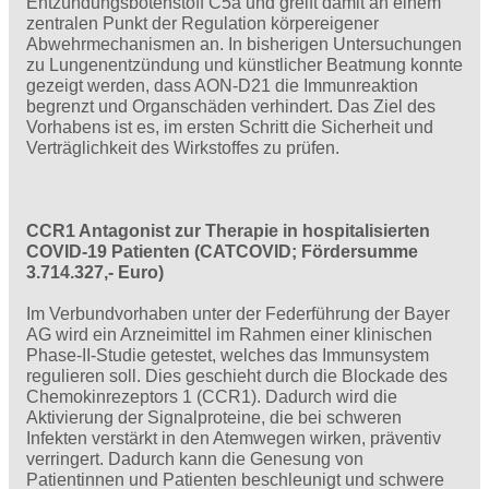
Entzündungsbotenstoff C5a und greift damit an einem
zentralen Punkt der Regulation körpereigener
Abwehrmechanismen an. In bisherigen Untersuchungen
zu Lungenentzündung und künstlicher Beatmung konnte
gezeigt werden, dass AON-D21 die Immunreaktion
begrenzt und Organschäden verhindert. Das Ziel des
Vorhabens ist es, im ersten Schritt die Sicherheit und
Verträglichkeit des Wirkstoffes zu prüfen.
CCR1 Antagonist zur Therapie in hospitalisierten
COVID-19 Patienten (CATCOVID; Fördersumme
3.714.327,- Euro)
Im Verbundvorhaben unter der Federführung der Bayer
AG wird ein Arzneimittel im Rahmen einer klinischen
Phase-II-Studie getestet, welches das Immunsystem
regulieren soll. Dies geschieht durch die Blockade des
Chemokinrezeptors 1 (CCR1). Dadurch wird die
Aktivierung der Signalproteine, die bei schweren
Infekten verstärkt in den Atemwegen wirken, präventiv
verringert. Dadurch kann die Genesung von
Patientinnen und Patienten beschleunigt und schwere