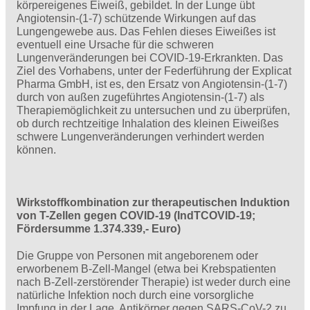
körpereigenes Eiweiß, gebildet. In der Lunge übt
Angiotensin-(1-7) schützende Wirkungen auf das
Lungengewebe aus. Das Fehlen dieses Eiweißes ist
eventuell eine Ursache für die schweren
Lungenveränderungen bei COVID-19-Erkrankten. Das
Ziel des Vorhabens, unter der Federführung der Explicat
Pharma GmbH, ist es, den Ersatz von Angiotensin-(1-7)
durch von außen zugeführtes Angiotensin-(1-7) als
Therapiemöglichkeit zu untersuchen und zu überprüfen,
ob durch rechtzeitige Inhalation des kleinen Eiweißes
schwere Lungenveränderungen verhindert werden
können.
Wirkstoffkombination zur therapeutischen Induktion
von T-Zellen gegen COVID-19 (IndTCOVID-19;
Fördersumme 1.374.339,- Euro)
Die Gruppe von Personen mit angeborenem oder
erworbenem B-Zell-Mangel (etwa bei Krebspatienten
nach B-Zell-zerstörender Therapie) ist weder durch eine
natürliche Infektion noch durch eine vorsorgliche
Impfung in der Lage, Antikörper gegen SARS-CoV-2 zu