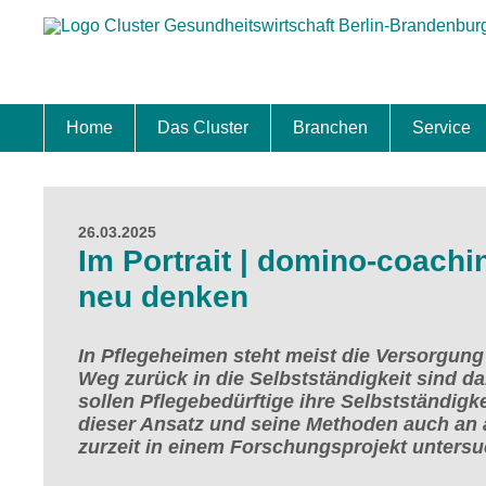
Home
Das Cluster
Branchen
Service
Standort
Clustermanagement
Clusterbeirat
Masterplan
Schwerpunkte
Mitgliedschaften
Zukunftsprojekte Berlin Brandenburg
Biotech & Pharma
Medtech & Digital Health
Versorgung
Ansiedl
Wettbew
Fachkrä
Förderu
Internat
Startup
Förder
26.03.2025
Im Portrait | domino-coach
neu denken
In Pflegeheimen steht meist die Versorgung
Weg zurück in die Selbstständigkeit sind d
sollen Pflegebedürftige ihre Selbstständigke
dieser Ansatz und seine Methoden auch an 
zurzeit in einem Forschungsprojekt untersu