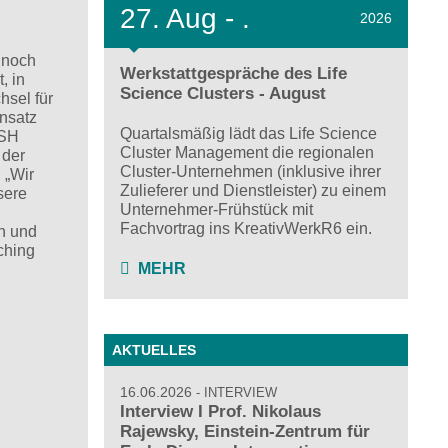
27.
Aug - .
2026
t noch
Werkstattgespräche des Life
, in
Science Clusters - August
hsel für
Ansatz
Quartalsmäßig lädt das Life Science
ASH
Cluster Management die regionalen
 der
Cluster-Unternehmen (inklusive ihrer
 „Wir
Zulieferer und Dienstleister) zu einem
sere
Unternehmer-Frühstück mit
Fachvortrag ins KreativWerkR6 ein.
en und
ching
MEHR
AKTUELLES
16.06.2026
INTERVIEW
Interview I Prof. Nikolaus
Rajewsky, Einstein-Zentrum für