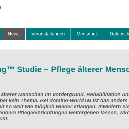
News
Veranstaltungen
Mediathek
Datensch
ung & Expansion
erbe & Preise
fte
ng & Finanzierung
ionalisierung
s
News-BB
Interviews
Portraits
Spezialthema
Newsletter-Anmeldung
Newsletter-Archiv
TOP-Veranstaltungen
Veranstaltungen-Archiv
Fact Sheet
Pressekontakt
Pressemitteilungen
Publikationen
Fotogalerie
Videogalerie
Datensc
ing™ Studie – Pflege älterer Mens
 älterer Menschen im Vordergrund, Rehabilitation un
abei kein Thema. Bei domino-worldTM ist das anders 
it so weit wie möglich wieder erlangen. Inwiefern si
andere Pflegeeinrichtungen weitergeben lassen, wir
cht.