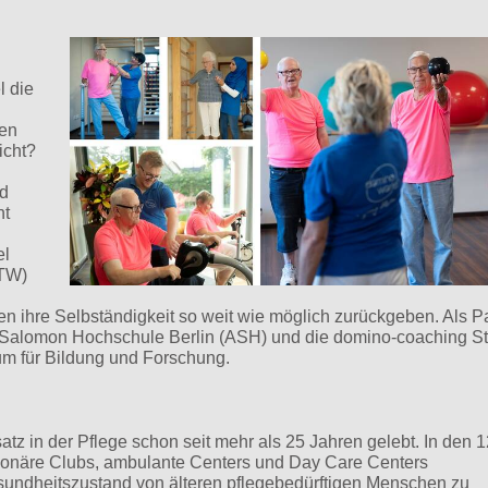
l die
den
icht?
nd
ht
el
HTW)
gen ihre Selbständigkeit so weit wie möglich zurückgeben. Als P
e Salomon Hochschule Berlin (ASH) und die domino-coaching Sti
ium für Bildung und Forschung.
atz in der Pflege schon seit mehr als 25 Jahren gelebt. In den 1
tionäre Clubs, ambulante Centers und Day Care Centers
sundheitszustand von älteren pflegebedürftigen Menschen zu