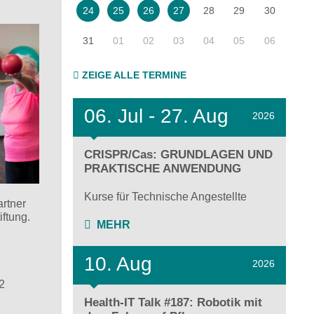
28
29
30
24
25
26
27
31
01
02
03
04
05
06
ZEIGE ALLE TERMINE
06.
Jul - 27.
Aug
2026
CRISPR/Cas: GRUNDLAGEN UND
PRAKTISCHE ANWENDUNG
Kurse für Technische Angestellte
artner
ftung.
MEHR
10. Aug
2026
2
Health-IT Talk #187: Robotik mit