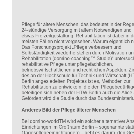
Pflege für ältere Menschen, das bedeutet in der Rege
24-stündige Versorgung mit allem Notwendigen und
etwas Freizeitgestaltung. Rehabilitation ist dabei in 
meisten Fällen nicht vorgesehen. Warum eigentlich n
Das Forschungsprojekt „Pflege verbessern und
Selbständigkeit wiederherstellen durch Motivation u
Rehabilitation (domino-coaching™ Studie)“ untersuc
rehabilitative Pflege unter pflegefachlichen,
betriebswirtschaftlichen und rechtlichen Aspekten. Zi
des an der Hochschule für Technik und Wirtschaft (
Berlin angesiedelten Projektes ist es, Methoden zur
Rehabilitation zu entwickeln, die den Pflegebedürfti
beteiligen sich neben der HTW Berlin auch die Alic
Gefördert wird die Studie durch das Bundesminister
Anderes Bild der Pflege älterer Menschen
Bei domino-worldTM wird ein solcher alternativer Ans
Einrichtungen im Großraum Berlin – sogenannte sta
(Tagespflegeeinrichtungen) – geht es darum, den Ge