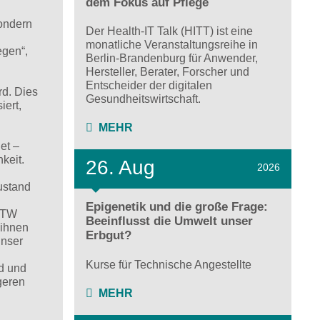
dem Fokus auf Pflege
sondern
Der Health-IT Talk (HITT) ist eine
monatliche Veranstaltungsreihe in
egen“,
Berlin-Brandenburg für Anwender,
Hersteller, Berater, Forscher und
Entscheider der digitalen
rd. Dies
Gesundheitswirtschaft.
iert,
MEHR
et –
hkeit.
26. Aug
2026
ustand
Epigenetik und die große Frage:
 HTW
Beeinflusst die Umwelt unser
 ihnen
Erbgut?
unser
Kurse für Technische Angestellte
d und
geren
MEHR