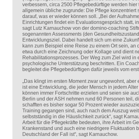
verbessern, circa 2500 Pflegebedürftige werden hier t
allgemein übliche zugrunde: Die Pflege konzentriert 
darauf, was er wieder können soll. „Bei der Aufnahme
Einrichtungen findet ein Evaluationsgespräch statt, in
sagt Lutz Karnauchow von der domino-coaching Stif
sogenannten Assessments (den Gesundheitszustand be
Entwicklungsziel. Dabei handelt sich um eine Zukunf
kann zum Beispiel eine Reise zu einem Ort sein, an d
etwa durch eine Zeichnung oder Kollage und dient n
Rehabilitationsprozesses. Der Weg zum Ziel wird in 
psychologische Unterstützung beschritten. Ein Coac
begleitet die Pflegebedürftigen dafür jeweils vom erst
„Das klingt im ersten Moment zwar ungewohnt, aber
ist eine Entwicklung, die jeder Mensch in jedem Al
können immer Fortschritte erzielen und seien sie au
Berlin und der ASH nehmen rund 60 Personen teil, d
schafften es bisher sogar 50 Prozent wieder auszuzie
Training gegangen sind, auch nach dem Auszug weite
selbstständig in die Häuslichkeit zurück“, sagt Ka
Arbeit für die Pflegekräfte bedeuten, ihre Arbeit im
Krankenstand und auch eine niedrigere Fluktuation be
Deutschland der Fall ist“, sagt Karnauchow.