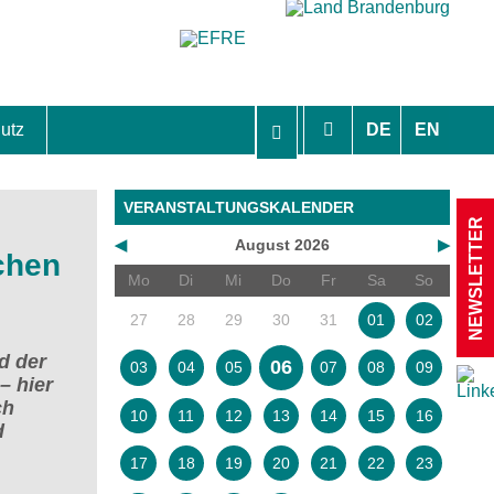
utz
DE
EN
hutzhinweise und Einverständniserklärungen
VERANSTALTUNGSKALENDER
NEWSLETTER
◀
August 2026
▶
chen
Mo
Di
Mi
Do
Fr
Sa
So
27
28
29
30
31
01
02
d der
06
03
04
05
07
08
09
– hier
ch
10
11
12
13
14
15
16
d
17
18
19
20
21
22
23