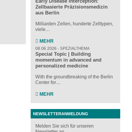
Early Disease Interception:
Zellbasierte Präzisionsmedizin
aus Berlin
Milliarden Zellen, hunderte Zelltypen,
viele…
MEHR
08.06.2026
SPEZIALTHEMA
Special Topic | Building
momentum in advanced and
personalized medicine
With the groundbreaking of the Berlin
Center for…
MEHR
NEWSLETTERANMELDUNG
Melden Sie sich für unseren
Newsletter an ...