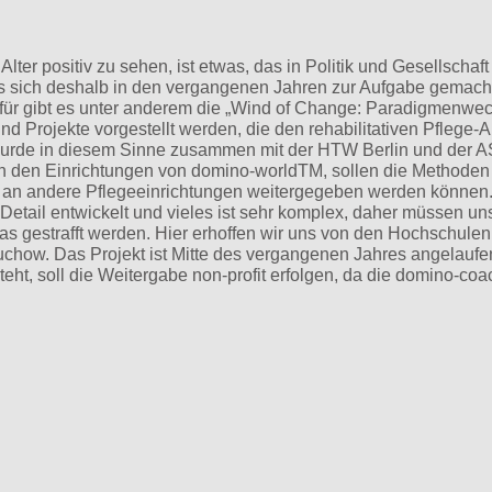
lter positiv zu sehen, ist etwas, das in Politik und Gesellschaf
s sich deshalb in den vergangenen Jahren zur Aufgabe gemacht
Dafür gibt es unter anderem die „Wind of Change: Paradigmenwec
d Projekte vorgestellt werden, die den rehabilitativen Pflege-
wurde in diesem Sinne zusammen mit der HTW Berlin und der 
n den Einrichtungen von domino-worldTM, sollen die Methoden
sie an andere Pflegeeinrichtungen weitergegeben werden können.
etail entwickelt und vieles ist sehr komplex, daher müssen un
s gestrafft werden. Hier erhoffen wir uns von den Hochschulen
auchow. Das Projekt ist Mitte des vergangenen Jahres angelauf
ht, soll die Weitergabe non-profit erfolgen, da die domino-coa