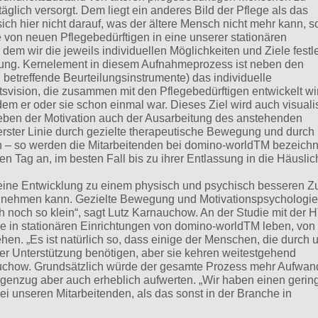
äglich versorgt. Dem liegt ein anderes Bild der Pflege als das
sich hier nicht darauf, was der ältere Mensch nicht mehr kann, 
 von neuen Pflegebedürftigen in eine unserer stationären
 dem wir die jeweils individuellen Möglichkeiten und Ziele festl
tung. Kernelement in diesem Aufnahmeprozess ist neben den
treffende Beurteilungsinstrumente) das individuelle
tsvision, die zusammen mit den Pflegebedürftigen entwickelt wi
em er oder sie schon einmal war. Dieses Ziel wird auch visualis
eben der Motivation auch der Ausarbeitung des anstehenden
erster Linie durch gezielte therapeutische Bewegung und durch
h – so werden die Mitarbeitenden bei domino-worldTM bezeichn
en Tag an, im besten Fall bis zu ihrer Entlassung in die Häuslic
 eine Entwicklung zu einem physisch und psychisch besseren Z
ter nehmen kann. Gezielte Bewegung und Motivationspsychologie
ch noch so klein“, sagt Lutz Karnauchow. An der Studie mit der
ie in stationären Einrichtungen von domino-worldTM leben, von
hen. „Es ist natürlich so, dass einige der Menschen, die durch 
r Unterstützung benötigen, aber sie kehren weitestgehend
rnauchow. Grundsätzlich würde der gesamte Prozess mehr Aufwan
 Gegenzug aber auch erheblich aufwerten. „Wir haben einen gerin
i unseren Mitarbeitenden, als das sonst in der Branche in