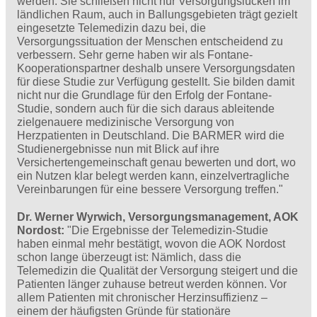
werden. Sie schließen nicht nur Versorgungslücken im
ländlichen Raum, auch in Ballungsgebieten trägt gezielt
eingesetzte Telemedizin dazu bei, die
Versorgungssituation der Menschen entscheidend zu
verbessern. Sehr gerne haben wir als Fontane-
Kooperationspartner deshalb unsere Versorgungsdaten
für diese Studie zur Verfügung gestellt. Sie bilden damit
nicht nur die Grundlage für den Erfolg der Fontane-
Studie, sondern auch für die sich daraus ableitende
zielgenauere medizinische Versorgung von
Herzpatienten in Deutschland. Die BARMER wird die
Studienergebnisse nun mit Blick auf ihre
Versichertengemeinschaft genau bewerten und dort, wo
ein Nutzen klar belegt werden kann, einzelvertragliche
Vereinbarungen für eine bessere Versorgung treffen."
Dr. Werner Wyrwich, Versorgungsmanagement, AOK
Nordost:
"Die Ergebnisse der Telemedizin-Studie
haben einmal mehr bestätigt, wovon die AOK Nordost
schon lange überzeugt ist: Nämlich, dass die
Telemedizin die Qualität der Versorgung steigert und die
Patienten länger zuhause betreut werden können. Vor
allem Patienten mit chronischer Herzinsuffizienz –
einem der häufigsten Gründe für stationäre