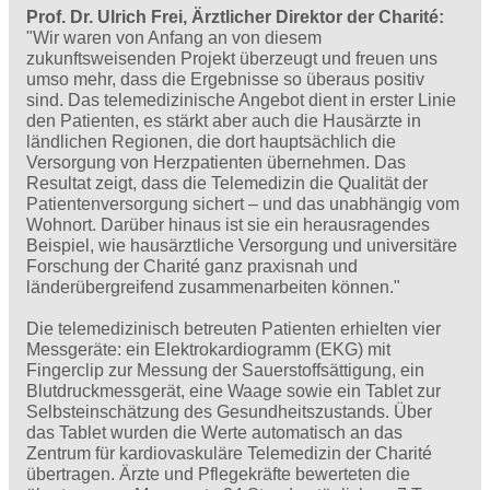
Prof. Dr. Ulrich Frei, Ärztlicher Direktor der Charité:
"Wir waren von Anfang an von diesem
zukunftsweisenden Projekt überzeugt und freuen uns
umso mehr, dass die Ergebnisse so überaus positiv
sind. Das telemedizinische Angebot dient in erster Linie
den Patienten, es stärkt aber auch die Hausärzte in
ländlichen Regionen, die dort hauptsächlich die
Versorgung von Herzpatienten übernehmen. Das
Resultat zeigt, dass die Telemedizin die Qualität der
Patientenversorgung sichert – und das unabhängig vom
Wohnort. Darüber hinaus ist sie ein herausragendes
Beispiel, wie hausärztliche Versorgung und universitäre
Forschung der Charité ganz praxisnah und
länderübergreifend zusammenarbeiten können."
Die telemedizinisch betreuten Patienten erhielten vier
Messgeräte: ein Elektrokardiogramm (EKG) mit
Fingerclip zur Messung der Sauerstoffsättigung, ein
Blutdruckmessgerät, eine Waage sowie ein Tablet zur
Selbsteinschätzung des Gesundheitszustands. Über
das Tablet wurden die Werte automatisch an das
Zentrum für kardiovaskuläre Telemedizin der Charité
übertragen. Ärzte und Pflegekräfte bewerteten die