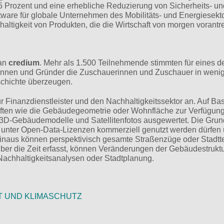
5 Prozent und eine erhebliche Reduzierung von Sicherheits- un
oftware für globale Unternehmen des Mobilitäts- und Energiesekt
ltigkeit von Produkten, die die Wirtschaft von morgen vorantr
 an
credium
. Mehr als 1.500 Teilnehmende stimmten für eines de
rinnen und Gründer die Zuschauerinnen und Zuschauer in wenig
schichte überzeugen.
r Finanzdienstleister und den Nachhaltigkeitssektor an. Auf Bas
aften wie die Gebäudegeometrie oder Wohnfläche zur Verfügun
 3D-Gebäudemodelle und Satellitenfotos ausgewertet. Die Gru
 unter Open-Data-Lizenzen kommerziell genutzt werden dürfen
inaus können perspektivisch gesamte Straßenzüge oder Stadtte
ber die Zeit erfasst, können Veränderungen der Gebäudestrukt
Nachhaltigkeitsanalysen oder Stadtplanung.
T UND KLIMASCHUTZ