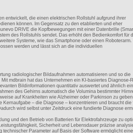
 entwickelt, die einen elektrischen Rollstuhl aufgrund ihrer
edienen können. Im Gegensatz zu den etablierten und eher
munevo DRIVE die Kopfbewegungen mit einer Datenbrille (Smar
ystem des Rollstuhls sendet. Das erhöht den Bedienkomfort für 
uf weitere Systeme, wie das Smartphone oder einen Roboterarm.
ssen werden und lässt sich an die individuellen
rtung radiologischer Bildaufnahmen automatisieren und so die
. Mit mdbrain hat das Unternehmen ein KI-basiertes Diagnose-R
levanten Bildinformationen quantitativ auswertet und ähnlich e
nahmen des Gehirns automatisch die Volumina bestimmter Hirn
weise auf Krankheiten wie Alzheimer oder Parkinson zu geben
ie Kernaufgabe – die Diagnose – konzentrieren und braucht die
adurch wird selbst unter Zeitdruck eine fundierte Diagnose ermö
lung und den Betrieb von Batterien für Elektrofahrzeuge zu opt
 Leistungsfähigkeit, Sicherheit und Lebensdauer präzise analysi
ung technischer Parameter auf Basis der Software ermöglicht eine