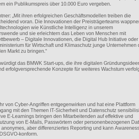
em ein Publikumspreis über 10.000 Euro vergeben.
tner: „Mit ihren erfolgreichen Geschäftsmodellen treiben die
tscheidend voran. Die Innovationen der Preisträgerteams wappne
technologien wie Künstliche Intelligenz in unserem
rswende und sie erleichtern das Leben von Menschen mit
bewerb – Digitale Innovationen, die Digital Hub Initiative oder
inisterium für Wirtschaft und Klimaschutz junge Unternehmen 
den Markt zu bringen.“
 würdigt das BMWK Start-ups, die ihre digitalen Gründungsidee
und erfolgversprechende Konzepte für weiteres Wachstum verfol
 von Cyber-Angriffen entgegenwirken und hat eine Plattform
Umgang mit den Themen IT-Sicherheit und Datenschutz sensibilis
ive E-Learnings bringen den Mitarbeitenden auf effektive und
 Nutzung von E-Mails, Passwörtern oder personenbezogenen Da
n anonymes, aber differenziertes Reporting und kann Awareness
n DSGVO-konform.