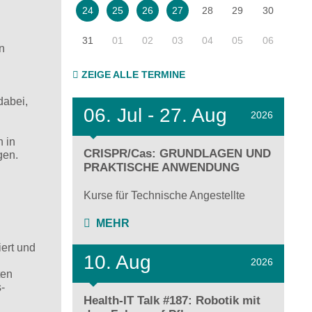
28
29
30
24
25
26
27
31
01
02
03
04
05
06
n
ZEIGE ALLE TERMINE
dabei,
06.
Jul - 27.
Aug
2026
n in
CRISPR/Cas: GRUNDLAGEN UND
gen.
PRAKTISCHE ANWENDUNG
Kurse für Technische Angestellte
MEHR
iert und
10. Aug
2026
ten
-
Health-IT Talk #187: Robotik mit