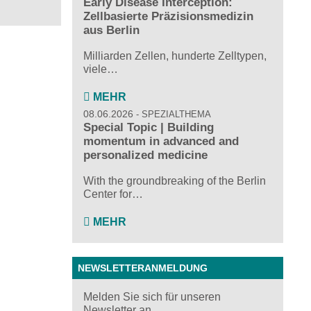
Early Disease Interception:
Zellbasierte Präzisionsmedizin
aus Berlin
Milliarden Zellen, hunderte Zelltypen,
viele…
MEHR
08.06.2026
SPEZIALTHEMA
Special Topic | Building
momentum in advanced and
personalized medicine
With the groundbreaking of the Berlin
Center for…
MEHR
NEWSLETTERANMELDUNG
Melden Sie sich für unseren
Newsletter an ...