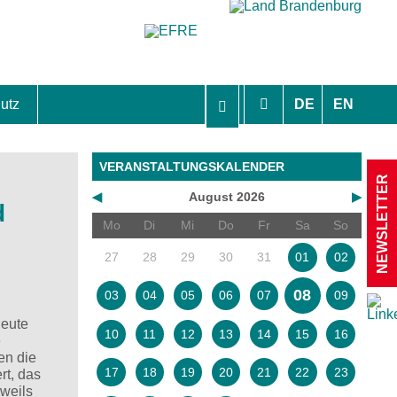
utz
DE
EN
hutzhinweise und Einverständniserklärungen
VERANSTALTUNGSKALENDER
NEWSLETTER
◀
August 2026
▶
d
Mo
Di
Mi
Do
Fr
Sa
So
27
28
29
30
31
01
02
08
03
04
05
06
07
09
heute
10
11
12
13
14
15
16
e
en die
17
18
19
20
21
22
23
rt, das
eweils