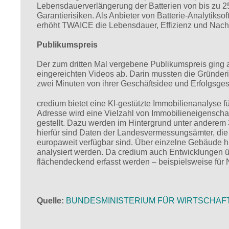
Lebensdauerverlängerung der Batterien von bis zu 2
Garantierisiken. Als Anbieter von Batterie-Analytiks
erhöht TWAICE die Lebensdauer, Effizienz und Nachha
Publikumspreis
Der zum dritten Mal vergebene Publikumspreis ging
eingereichten Videos ab. Darin mussten die Gründe
zwei Minuten von ihrer Geschäftsidee und Erfolgsge
credium bietet eine KI-gestützte Immobilienanalyse fü
Adresse wird eine Vielzahl von Immobilieneigensch
gestellt. Dazu werden im Hintergrund unter anderem
hierfür sind Daten der Landesvermessungsämter, die
europaweit verfügbar sind. Über einzelne Gebäude h
analysiert werden. Da credium auch Entwicklungen ü
flächendeckend erfasst werden – beispielsweise für 
Quelle
BUNDESMINISTERIUM FÜR WIRTSCHAF