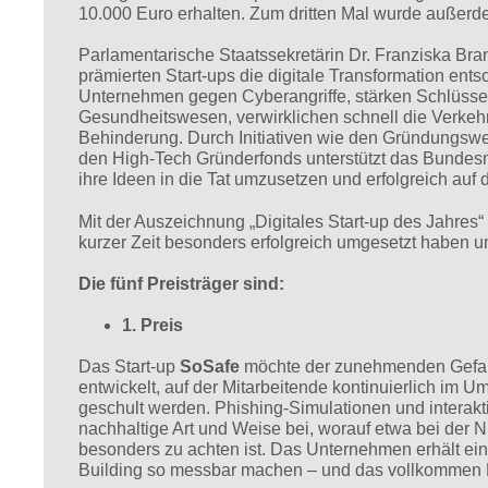
10.000 Euro erhalten. Zum dritten Mal wurde außerd
Parlamentarische Staatssekretärin Dr. Franziska Bran
prämierten Start-ups die digitale Transformation en
Unternehmen gegen Cyberangriffe, stärken Schlüssel
Gesundheitswesen, verwirklichen schnell die Verkeh
Behinderung. Durch Initiativen wie den Gründungswett
den High-Tech Gründerfonds unterstützt das Bundesm
ihre Ideen in die Tat umzusetzen und erfolgreich auf 
Mit der Auszeichnung „Digitales Start-up des Jahres“
kurzer Zeit besonders erfolgreich umgesetzt haben 
Die fünf Preisträger sind:
1. Preis
Das Start-up
SoSafe
möchte der zunehmenden Gefahr
entwickelt, auf der Mitarbeitende kontinuierlich im 
geschult werden. Phishing-Simulationen und interakt
nachhaltige Art und Weise bei, worauf etwa bei der
besonders zu achten ist. Das Unternehmen erhält ei
Building so messbar machen – und das vollkomme