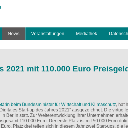
News
Veranstaltungen
Mediathek
Datensch
ung & Expansion
erbe & Preise
fte
ng & Finanzierung
ionalisierung
s
News-BB
Interviews
Portraits
Spezialthema
Newsletter-Anmeldung
Newsletter-Archiv
TOP-Veranstaltungen
Veranstaltungen-Archiv
Fact Sheet
Pressekontakt
Pressemitteilungen
Publikationen
Fotogalerie
Videogalerie
Datensc
es 2021 mit 110.000 Euro Preisgel
etärin beim Bundesminister für Wirtschaft und Klimaschutz
, hat 
gitales Start-up des Jahres 2021“ ausgezeichnet. Die virtuell
in Berlin statt. Zur Weiterentwicklung ihrer Unternehmen erhalt
gesamt 110.000 Euro: Der erste Platz ist mit 50.000 Euro dotie
Euro. Platz drei teilen sich in diesem Jahr zwei Start-ups, die j