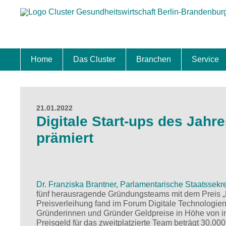
Home
Das Cluster
Branchen
Service
Standort
Clustermanagement
Clusterbeirat
Masterplan
Schwerpunkte
Mitgliedschaften
Zukunftsprojekte Berlin Brandenburg
Biotech & Pharma
Medtech & Digital Health
Versorgung
Ansiedl
Wettbew
Fachkrä
Förderu
Internat
Startup
Förder
21.01.2022
Digitale Start-ups des Jahr
prämiert
Dr. Franziska Brantner, Parlamentarische Staatssekr
fünf herausragende Gründungsteams mit dem Preis „Di
Preisverleihung fand im Forum Digitale Technologien 
Gründerinnen und Gründer Geldpreise in Höhe von ins
Preisgeld für das zweitplatzierte Team beträgt 30.000 