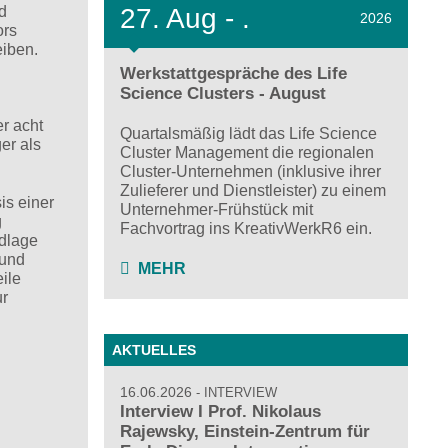
27.
Aug - .
d
2026
ors
eiben.
Werkstattgespräche des Life
Science Clusters - August
r acht
Quartalsmäßig lädt das Life Science
er als
Cluster Management die regionalen
Cluster-Unternehmen (inklusive ihrer
Zulieferer und Dienstleister) zu einem
is einer
Unternehmer-Frühstück mit
g
Fachvortrag ins KreativWerkR6 ein.
ndlage
 und
MEHR
ile
ur
AKTUELLES
16.06.2026
INTERVIEW
Interview I Prof. Nikolaus
Rajewsky, Einstein-Zentrum für