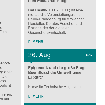
dem Fokus auf Pflege
Der Health-IT Talk (HITT) ist eine
monatliche Veranstaltungsreihe in
Berlin-Brandenburg für Anwender,
t
Hersteller, Berater, Forscher und
den
Entscheider der digitalen
 Das
Gesundheitswirtschaft.
MEHR
26. Aug
2026
eport-
inem
Epigenetik und die große Frage:
regionen
Beeinflusst die Umwelt unser
. Die
Erbgut?
 von
glicht.
Kurse für Technische Angestellte
imieren.
MEHR
ert und