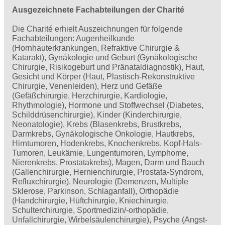
Ausgezeichnete Fachabteilungen der Charité
Die Charité erhielt Auszeichnungen für folgende
Fachabteilungen: Augenheilkunde
(Hornhauterkrankungen, Refraktive Chirurgie &
Katarakt), Gynäkologie und Geburt (Gynäkologische
Chirurgie, Risikogeburt und Pränataldiagnostik), Haut,
Gesicht und Körper (Haut, Plastisch-Rekonstruktive
Chirurgie, Venenleiden), Herz und Gefäße
(Gefäßchirurgie, Herzchirurgie, Kardiologie,
Rhythmologie), Hormone und Stoffwechsel (Diabetes,
Schilddrüsenchirurgie), Kinder (Kinderchirurgie,
Neonatologie), Krebs (Blasenkrebs, Brustkrebs,
Darmkrebs, Gynäkologische Onkologie, Hautkrebs,
Hirntumoren, Hodenkrebs, Knochenkrebs, Kopf-Hals-
Tumoren, Leukämie, Lungentumoren, Lymphome,
Nierenkrebs, Prostatakrebs), Magen, Darm und Bauch
(Gallenchirurgie, Hernienchirurgie, Prostata-Syndrom,
Refluxchirurgie), Neurologie (Demenzen, Multiple
Sklerose, Parkinson, Schlaganfall), Orthopädie
(Handchirurgie, Hüftchirurgie, Kniechirurgie,
Schulterchirurgie, Sportmedizin/-orthopädie,
Unfallchirurgie, Wirbelsäulenchirurgie), Psyche (Angst-