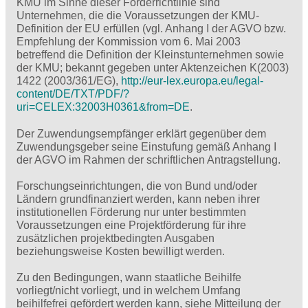
KMU im Sinne dieser Förderrichtlinie sind
Unternehmen, die die Voraussetzungen der KMU-
Definition der EU erfüllen (vgl. Anhang I der AGVO bzw.
Empfehlung der Kommission vom 6. Mai 2003
betreffend die Definition der Kleinstunternehmen sowie
der KMU; bekannt gegeben unter Aktenzeichen K(2003)
1422 (2003/361/EG),
http://eur-lex.europa.eu/legal-
content/DE/TXT/PDF/?
uri=CELEX:32003H0361&from=DE
.
Der Zuwendungsempfänger erklärt gegenüber dem
Zuwendungsgeber seine Einstufung gemäß Anhang I
der AGVO im Rahmen der schriftlichen Antragstellung.
Forschungseinrichtungen, die von Bund und/oder
Ländern grundfinanziert werden, kann neben ihrer
institutionellen Förderung nur unter bestimmten
Voraussetzungen eine Projektförderung für ihre
zusätzlichen projektbedingten Ausgaben
beziehungsweise Kosten bewilligt werden.
Zu den Bedingungen, wann staatliche Beihilfe
vorliegt/nicht vorliegt, und in welchem Umfang
beihilfefrei gefördert werden kann, siehe Mitteilung der