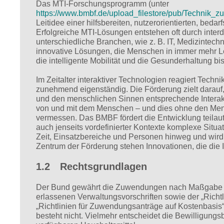
Das MTI-Forschungsprogramm (unter
https://www.bmbf.de/upload_filestore/pub/Techni
Leitidee einer hilfsbereiten, nutzerorientierten, bed
Erfolgreiche MTI-Lösungen entstehen oft durch interd
unterschiedliche Branchen, wie z. B. IT, Medizinte
innovative Lösungen, die Menschen in immer mehr 
die intelligente Mobilität und die Gesunderhaltung bis
Im Zeitalter interaktiver Technologien reagiert Tech
zunehmend eigenständig. Die Förderung zielt darauf,
und den menschlichen Sinnen entsprechende Interakt
von und mit dem Menschen – und dies ohne den Men
vermessen. Das BMBF fördert die Entwicklung teila
auch jenseits vordefinierter Kontexte komplexe Situa
Zeit, Einsatzbereiche und Personen hinweg und wird
Zentrum der Förderung stehen Innovationen, die die 
1.2 Rechtsgrundlagen
Der Bund gewährt die Zuwendungen nach Maßgabe d
erlassenen Verwaltungsvorschriften sowie der „Rich
„Richtlinien für Zuwendungsanträge auf Kostenbas
besteht nicht. Vielmehr entscheidet die Bewilligun