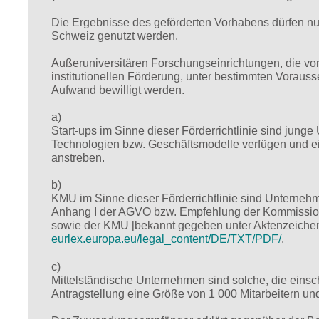
Die Ergebnisse des geförderten Vorhabens dürfen n
Schweiz genutzt werden.
Außeruniversitären Forschungseinrichtungen, die vo
institutionellen Förderung, unter bestimmten Vorauss
Aufwand bewilligt werden.
a)
Start-ups im Sinne dieser Förderrichtlinie sind junge
Technologien bzw. Geschäftsmodelle verfügen und ei
anstreben.
b)
KMU im Sinne dieser Förderrichtlinie sind Unternehm
Anhang I der AGVO bzw. Empfehlung der Kommission v
sowie der KMU [bekannt gegeben unter Aktenzeichen
eurlex.europa.eu/legal_content/DE/TXT/PDF/
.
c)
Mittelständische Unternehmen sind solche, die eins
Antragstellung eine Größe von 1 000 Mitarbeitern un