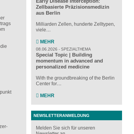
Early Disease Interception:
Zellbasierte Präzisionsmedizin
,
aus Berlin
der
trags
Milliarden Zellen, hunderte Zelltypen,
vom
viele…
MEHR
 die
08.06.2026
SPEZIALTHEMA
Special Topic | Building
momentum in advanced and
personalized medicine
With the groundbreaking of the Berlin
Center for…
lpunkt
MEHR
NEWSLETTERANMELDUNG
zer­
Melden Sie sich für unseren
Newsletter an ...