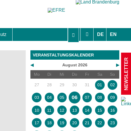
utz
DE
EN
hutzhinweise und Einverständniserklärungen
VERANSTALTUNGSKALENDER
NEWSLETTER
◀
August 2026
▶
Mo
Di
Mi
Do
Fr
Sa
So
27
28
29
30
31
01
02
06
03
04
05
07
08
09
10
11
12
13
14
15
16
17
18
19
20
21
22
23