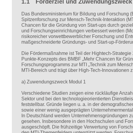
1.1 Förderziel und Zuwendungszweck
Das Bundesministerium für Bildung und Forschung (B
Spitzenforschung zur Mensch-Technik-Interaktion (MT
Chancen für die Gründung von Start-ups durch gezi
und Forschungseinrichtungen verbessert werden (Mod
risikoreicher vorwettbewerblicher Forschung und Ent
maßgeschneiderte Gründungs- und Start-up-Förderun
Die Fördermaßnahme ist Teil der Hightech-Strategie
Punkte-Konzepts des BMBF „Mehr Chancen für Gründu
Forschungsprogramms zur MTI „Technik zum Menschen 
MTI-Bereich und trägt über High-Tech-Innovationen z
a) Zuwendungszweck Modul 1
Verschiedene Studien zeigen eine rückläufige Anzah
Sektor und bei den technologieorientierten Dienstlei
feststellbar. Gründe liegen u. a. in der demografisch
sowie einer wenig ausgeprägten Unternehmermentali
In Deutschland werden Unternehmensgründungen zud
gesehen. Insbesondere in den Hochschulen und Fors
ausgeschöpft. Die frühzeitige Verwertung von Forsch
den MTI-Themenfeldern unterstützt werden. Forschun