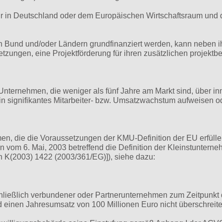
ur in Deutschland oder dem Europäischen Wirtschaftsraum und 
n Bund und/oder Ländern grundfinanziert werden, kann neben i
etzungen, eine Projektförderung für ihren zusätzlichen projektb
 Unternehmen, die weniger als fünf Jahre am Markt sind, über in
n signifikantes Mitarbeiter- bzw. Umsatzwachstum aufweisen o
en, die die Voraussetzungen der KMU-Definition der EU erfüllen
om 6. Mai, 2003 betreffend die Definition der Kleinstuntern
 K(2003) 1422 (2003/361/EG)]), siehe dazu:
chließlich verbundener oder Partnerunternehmen zum Zeitpunkt 
d einen Jahresumsatz von 100 Millionen Euro nicht überschreite