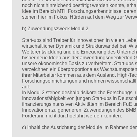
noch nicht hinreichend bestätigt werden konnte, erh
Idee im Bereich MTI. Forschungserkenntnisse, dere
stehen hier im Fokus. Hürden auf dem Weg zur ­Ver
b) Zuwendungszweck Modul 2
Start-ups sind Treiber für Innovationen in vielen Le
wirtschaftlicher Dynamik und Strukturwandel bei. Wi
Weiterentwicklung und die Erneuerung des Unterneh
bisher neue Ideen aus der anwendungsorientierten Gr
unsere ökonomische Basis zu verbreitern. Start-ups 
verzeichnen ein überproportionales Wachstumspotenzi
ihrer Mitarbeiter kommen aus dem Ausland. High-Tec
Forschungseinrichtungen und nehmen wissenschaftlich
auf.
In Modul 2 stehen deshalb risikoreiche Forschungs-
Innovationsfähigkeit von jungen Start-ups in Deutsch
finanzierungsintensiven Aktivitäten im Bereich FuE unt
Innovationen zu generieren. Zuwendungen des BMBF 
Förderung nicht durchgeführt werden könnten.
c) Inhaltliche Ausrichtung der Module im Rahmen de