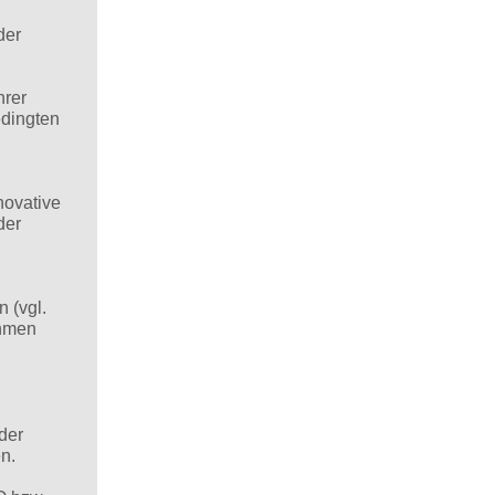
der
hrer
edingten
novative
der
 (vgl.
ehmen
der
n.