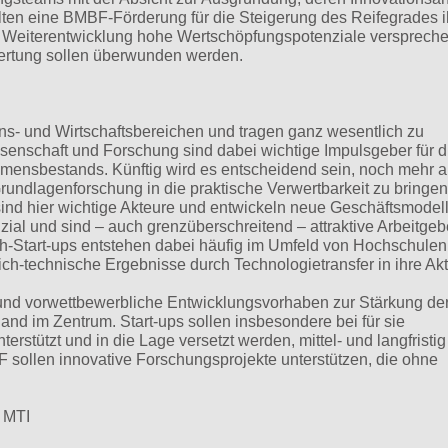
alten eine BMBF-Förderung für die Steigerung des Reifegrades i
n Weiterentwicklung hohe Wertschöpfungspotenziale verspreche
wertung sollen überwunden werden.
bens- und Wirtschaftsbereichen und tragen ganz wesentlich zu
ssenschaft und Forschung sind dabei wichtige Impulsgeber für d
mensbestands. Künftig wird es entscheidend sein, noch mehr a
undlagenforschung in die praktische Verwertbarkeit zu bringe
sind hier wichtige Akteure und entwickeln neue Geschäftsmodell
al und sind – auch grenzüberschreitend – attraktive Arbeitgeb
h-Start-ups entstehen dabei häufig im Umfeld von Hochschule
-technische Ergebnisse durch Technologietransfer in ihre Akti
 und vorwettbewerbliche Entwicklungsvorhaben zur Stärkung de
land im Zentrum. Start-ups sollen insbesondere bei für sie
erstützt und in die Lage versetzt werden, mittel- und langfristig
sollen innovative Forschungsprojekte unterstützen, die ohne
r MTI