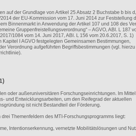
fen auf der Grundlage von Artikel 25 Absatz 2 Buchstabe b bis d
51/2014 der EU-Kommission vom 17. Juni 2014 zur Feststellung 
 dem Binnenmarkt in Anwendung der Artikel 107 und 108 des Ver
gemeine Gruppenfreistellungsverordnung“ – AGVO, ABl. L 187 
 2017/1084 vom 14. Juni 2017, ABl. L 156 vom 20.6.2017, S. 1)
r in Kapitel I AGVO festgelegten Gemeinsamen Bestimmungen,
 der Verordnung aufgeführten Begriffsbestimmungen (vgl. hierzu
ichtlinie).
1)
en oder außeruniversitären Forschungseinrichtungen. Im Mitte
s- und Entwicklungsarbeiten, um den Reifegrad der ­aktuellen
sgründung ist nicht Bestandteil der Förderung.
n drei Themenfeldern des MTI-Forschungsprogramms liegt:
steme, Intentionserkennung, vernetzte Mobilitätslösungen und Nut