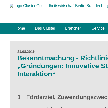
Home
Das Cluster
Branchen
Service
Standort
Clustermanagement
Clusterbeirat
Masterplan
Schwerpunkte
Mitgliedschaften
Zukunftsprojekte Berlin Brandenburg
Biotech & Pharma
Medtech & Digital Health
Versorgung
Ansiedl
Wettbew
Fachkrä
Förderu
Internat
Startup
Förder
23.08.2019
Bekanntmachung - Richtlin
„Gründungen: Innovative St
Interaktion“
1 Förderziel, Zuwendungszweck