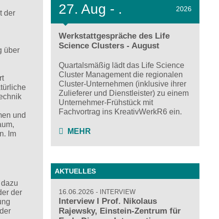
27.
Aug - .
2026
t der
Werkstattgespräche des Life
Science Clusters - August
g über
Quartalsmäßig lädt das Life Science
Cluster Management die regionalen
rt
Cluster-Unternehmen (inklusive ihrer
türliche
Zulieferer und Dienstleister) zu einem
echnik
Unternehmer-Frühstück mit
Fachvortrag ins KreativWerkR6 ein.
hmen und
Raum,
MEHR
n. Im
AKTUELLES
 dazu
16.06.2026
der der
INTERVIEW
Interview I Prof. Nikolaus
ung
Rajewsky, Einstein-Zentrum für
der