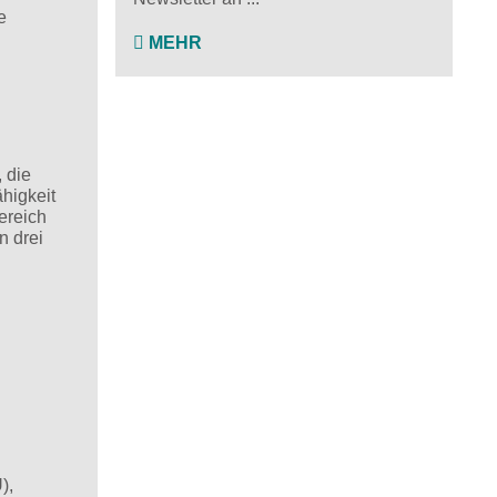
e
MEHR
 die
higkeit
ereich
n drei
),