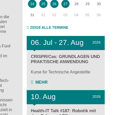
28
29
30
24
25
26
27
31
01
02
03
04
05
06
n die
ulen
bei
ZEIGE ALLE TERMINE
eine
06.
Jul - 27.
Aug
2026
s Fünf-
d im
CRISPR/Cas: GRUNDLAGEN UND
PRAKTISCHE ANWENDUNG
Kurse für Technische Angestellte
Tech-
MEHR
t
ung
10. Aug
2026
bnissen
icht
ielt in
Health-IT Talk #187: Robotik mit
nsatz