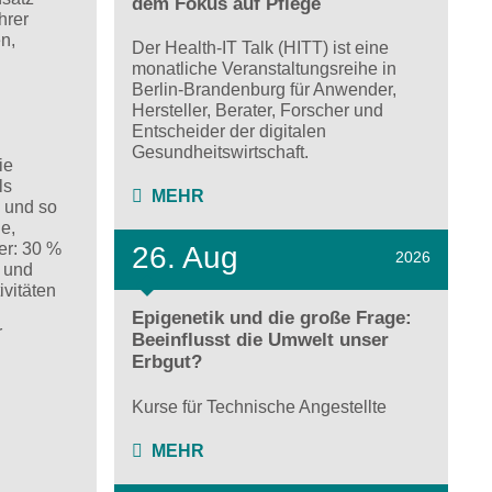
dem Fokus auf Pflege
hrer
n,
Der Health-IT Talk (HITT) ist eine
monatliche Veranstaltungsreihe in
Berlin-Brandenburg für Anwender,
Hersteller, Berater, Forscher und
Entscheider der digitalen
Gesundheitswirtschaft.
ie
ls
MEHR
n und so
e,
er: 30 %
26. Aug
2026
n und
vitäten
Epigenetik und die große Frage:
r
Beeinflusst die Umwelt unser
Erbgut?
Kurse für Technische Angestellte
MEHR