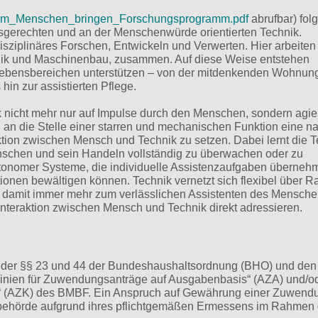
k_zum_Menschen_bringen_Forschungsprogramm.pdf
abrufbar) folg
arfsgerechten und an der Menschenwürde orientierten Technik.
isziplinäres Forschen, Entwickeln und Verwerten. Hier arbeiten
chnik und Maschinenbau, zusammen. Auf diese Weise entstehen
Lebensbereichen unterstützen – von der mitdenkenden Wohnun
 hin zur assistierten Pflege.
nik nicht mehr nur auf Impulse durch den Menschen, sondern agie
 an die Stelle einer starren und mechanischen Funktion eine na
ion zwischen Mensch und Technik zu setzen. Dabei lernt die T
schen und sein Handeln vollständig zu überwachen oder zu
utonomer Systeme, die individuelle Assistenzaufgaben überne
tionen bewältigen können. Technik vernetzt sich flexibel über 
 damit immer mehr zum verlässlichen Assistenten des Mensche
Interaktion zwischen Mensch und Technik direkt adressieren.
er §§ 23 und 44 der Bundeshaushaltsordnung (BHO) und den
tlinien für Zuwendungsanträge auf Ausgabenbasis“ (AZA) und/o
is“ (AZK) des BMBF. Ein Anspruch auf Gewährung einer Zuwend
gsbehörde aufgrund ihres pflichtgemäßen Ermessens im Rahmen 