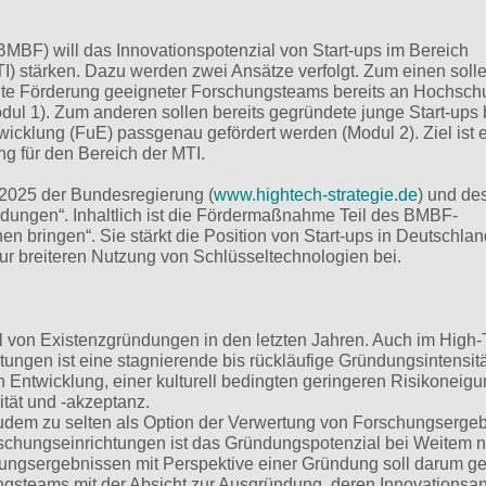
MBF) will das Innovationspotenzial von Start-ups im Bereich
I) stärken. Dazu werden zwei Ansätze verfolgt. Zum einen solle
elte Förderung geeigneter Forschungsteams bereits an Hochsch
ul 1). Zum anderen sollen bereits gegründete junge Start-ups 
wicklung (FuE) passgenau gefördert werden (Modul 2). Ziel ist 
g für den Bereich der MTI.
 2025 der Bundesregierung (
www.hightech-strategie.de
) und de
ngen“. Inhaltlich ist die Fördermaßnahme Teil des BMBF-
bringen“. Sie stärkt die Position von Start-ups in Deutschlan
ur breiteren Nutzung von Schlüsseltechnologien bei.
l von Existenzgründungen in den letzten Jahren. Auch im High-
stungen ist eine stagnierende bis rückläufige Gründungsintensitä
en Entwicklung, einer kulturell bedingten geringeren Risikoneig
tät und -akzeptanz.
em zu selten als Option der Verwertung von Forschungserge
chungseinrichtungen ist das Gründungspotenzial bei Weitem n
ungsergebnissen mit Perspektive einer Gründung soll darum gez
gsteams mit der Absicht zur Ausgründung, deren Innovationsa