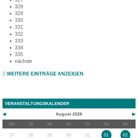
328
329
330
331
332
333
334
335
nächste
WEITERE EINTRÄGE ANZEIGEN
VERANSTALTUNGSKALENDER
◀
August 2026
▶
Mo
Di
Mi
Do
Fr
Sa
So
27
28
29
30
31
01
02