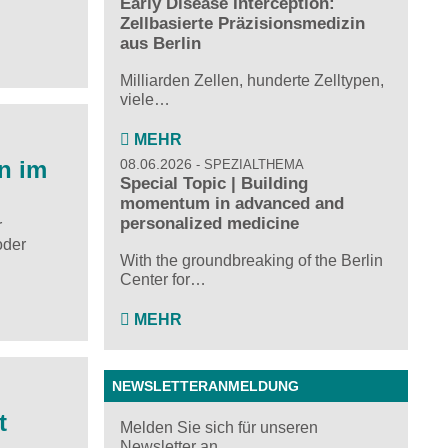
Early Disease Interception:
Zellbasierte Präzisionsmedizin
aus Berlin
Milliarden Zellen, hunderte Zelltypen,
viele…
MEHR
n im
08.06.2026
SPEZIALTHEMA
Special Topic | Building
momentum in advanced and
personalized medicine
r
oder
With the groundbreaking of the Berlin
Center for…
MEHR
NEWSLETTERANMELDUNG
t
Melden Sie sich für unseren
Newsletter an ...