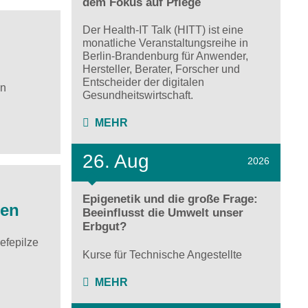
dem Fokus auf Pflege
Der Health-IT Talk (HITT) ist eine
monatliche Veranstaltungsreihe in
n
Berlin-Brandenburg für Anwender,
Hersteller, Berater, Forscher und
Entscheider der digitalen
en
Gesundheitswirtschaft.
MEHR
26. Aug
2026
Epigenetik und die große Frage:
hen
Beeinflusst die Umwelt unser
Erbgut?
efepilze
Kurse für Technische Angestellte
MEHR