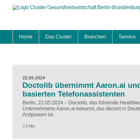
Home
Das Cluster
Branchen
Service
Standort
Clustermanagement
Clusterbeirat
Masterplan
Schwerpunkte
Mitgliedschaften
Zukunftsprojekte Berlin Brandenburg
Biotech & Pharma
Medtech & Digital Health
Versorgung
Ansiedl
Wettbew
Fachkrä
Förderu
Internat
Startup
Förder
22.05.2024
Doctolib übernimmt Aaron.ai und
basierten Telefonassistenten
Berlin, 22.05.2024 – Doctolib, das führende Healtht
Unternehmens Aaron.ai bekannt, das derzeit in Deuts
Arztpraxen ist.
5 Min