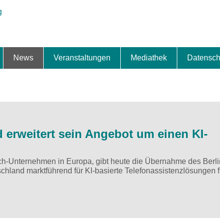
News
Veranstaltungen
Mediathek
Datensch
ung & Expansion
erbe & Preise
fte
ng & Finanzierung
ionalisierung
s
News-BB
Interviews
Portraits
Spezialthema
Newsletter-Anmeldung
Newsletter-Archiv
TOP-Veranstaltungen
Veranstaltungen-Archiv
Fact Sheet
Pressekontakt
Pressemitteilungen
Publikationen
Fotogalerie
Videogalerie
Datensc
 erweitert sein Angebot um einen KI-
ech-Unternehmen in Europa, gibt heute die Übernahme des Berli
chland marktführend für KI-basierte Telefonassistenzlösungen f