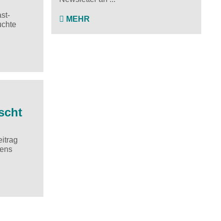
st-
MEHR
uchte
scht
itrag
gens