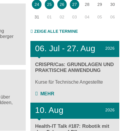
28
29
30
24
25
26
27
31
01
02
03
04
05
06
ng
ZEIGE ALLE TERMINE
eberger
06.
Jul - 27.
Aug
2026
CRISPR/Cas: GRUNDLAGEN UND
PRAKTISCHE ANWENDUNG
Kurse für Technische Angestellte
MEHR
 über
 Ideen,
10. Aug
2026
Health-IT Talk #187: Robotik mit