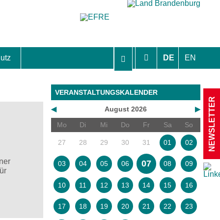
utz
DE
EN
hutzhinweise und Einverständniserklärungen
VERANSTALTUNGSKALENDER
NEWSLETTER
◀
August 2026
▶
Mo
Di
Mi
Do
Fr
Sa
So
27
28
29
30
31
01
02
ner
07
03
04
05
06
08
09
ür
10
11
12
13
14
15
16
17
18
19
20
21
22
23