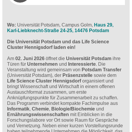
Wo:
Universität Potsdam, Campus Golm,
Haus 29,
Karl-Liebknecht-Straße 24-25, 14476 Potsdam
Die Universität Potsdam und das Life Science
Cluster Hennigsdorf laden ein!
Am
02. Juni 2026
öffnet die
Universität Potsdam
ihre
Türen für
Unternehmen
und
Interessierte
. Die
Veranstaltung wird gemeinsam von
Potsdam Transfer
(Universität Potsdam), der
Präsenzstelle
sowie dem
Life Science Cluster Hennigsdorf
organisiert und
bringt Wissenschaft und Wirtschaft in einem offenen
Austauschformat zusammen, um erste
Anknüpfungspunkte für Zusammenarbeit zu schaffen.
Das Programm verbindet kompakte Fachimpulse aus
Informatik
,
Chemie
,
Biologie/Biochemie
und
Ernährungswissenschaften
mit Einblicken in die
Forschungslabore vor Ort sowie Raum für Gespräche
und Vernetzung. Neben einer kurzen Vorstellungsrunde
haben teilnehmende Unternehmen die Möglichkeit, das