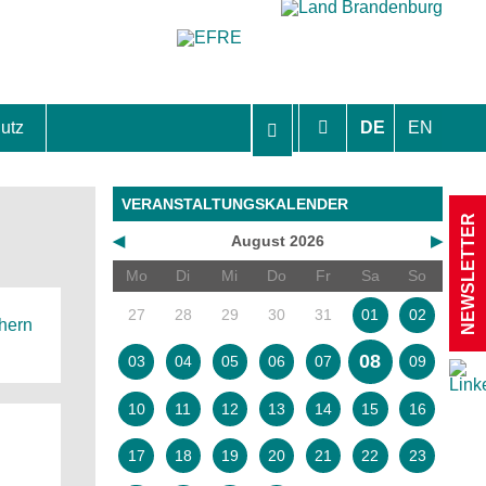
utz
DE
EN
hutzhinweise und Einverständniserklärungen
VERANSTALTUNGSKALENDER
NEWSLETTER
◀
August 2026
▶
Mo
Di
Mi
Do
Fr
Sa
So
27
28
29
30
31
01
02
chern
08
03
04
05
06
07
09
10
11
12
13
14
15
16
17
18
19
20
21
22
23