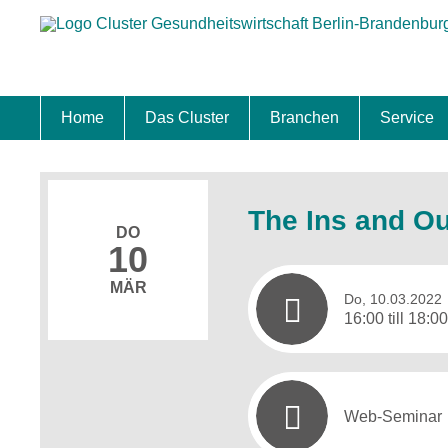
Home
Das Cluster
Branchen
Service
Standort
Clustermanagement
Clusterbeirat
Masterplan
Schwerpunkte
Mitgliedschaften
Zukunftsprojekte Berlin Brandenburg
Biotech & Pharma
Medtech & Digital Health
Versorgung
Ansiedl
Wettbew
Fachkrä
Förderu
Internat
Startup
Förder
The Ins and Ou
DO
10
MÄR
Do, 10.03.2022
16:00 till 18:0
Web-Seminar