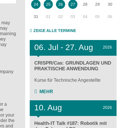
28
29
30
24
25
26
27
31
01
02
03
04
05
06
n may
 may
ZEIGE ALLE TERMINE
remaining
hey
 may
06.
Jul - 27.
Aug
2026
CRISPR/Cas: GRUNDLAGEN UND
PRAKTISCHE ANWENDUNG
company
Kurse für Technische Angestellte
MEHR
er a
10. Aug
2026
be
lor your
ider the
Health-IT Talk #187: Robotik mit
ors and