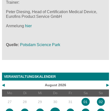
Trainer:
Peter Diesing, Head of Certification Medical Device,
Eurofins Product Service GmbH
Anmelung
hier
Quelle
Potsdam Science Park
VERANSTALTUNGSKALENDER
◀
August 2026
▶
Mo
Di
Mi
Do
Fr
Sa
So
27
28
29
30
31
01
02