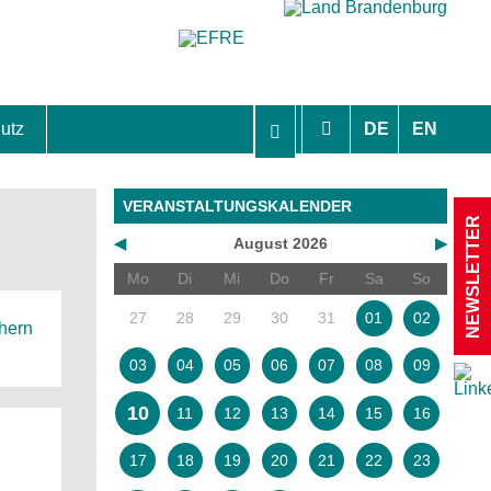
utz
DE
EN
hutzhinweise und Einverständniserklärungen
VERANSTALTUNGSKALENDER
NEWSLETTER
◀
August 2026
▶
Mo
Di
Mi
Do
Fr
Sa
So
27
28
29
30
31
01
02
chern
03
04
05
06
07
08
09
10
11
12
13
14
15
16
17
18
19
20
21
22
23