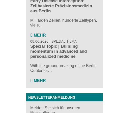
Early Disease Interception:
Zellbasierte Präzisionsmedizin
aus Berlin
Milliarden Zellen, hunderte Zelltypen,
viele…
MEHR
08.06.2026
SPEZIALTHEMA
Special Topic | Building
momentum in advanced and
personalized medicine
With the groundbreaking of the Berlin
Center for…
MEHR
NEWSLETTERANMELDUNG
Melden Sie sich für unseren
Newsletter an ...