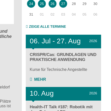
28
29
30
24
25
26
27
31
01
02
03
04
05
06
ZEIGE ALLE TERMINE
 und
dliche
06.
Jul - 27.
Aug
2026
CRISPR/Cas: GRUNDLAGEN UND
PRAKTISCHE ANWENDUNG
Kurse für Technische Angestellte
MEHR
eldorf
10. Aug
2026
 Plätze
ss ist
Health-IT Talk #187: Robotik mit