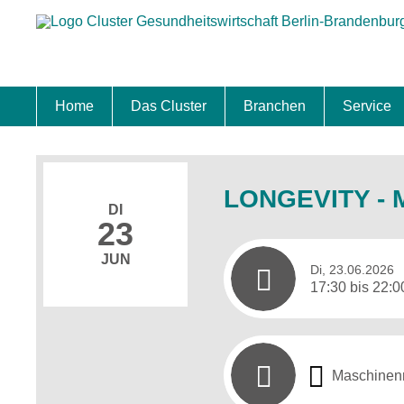
Home
Das Cluster
Branchen
Service
Standort
Clustermanagement
Clusterbeirat
Masterplan
Schwerpunkte
Mitgliedschaften
Zukunftsprojekte Berlin Brandenburg
Biotech & Pharma
Medtech & Digital Health
Versorgung
Ansiedl
Wettbew
Fachkrä
Förderu
Internat
Startup
Förder
LONGEVITY - M
DI
23
JUN
Di, 23.06.2026
17:30 bis 22:0
Maschinenr