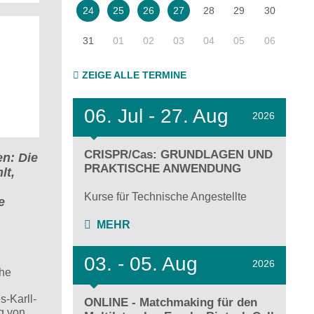
28
29
30
24
25
26
27
31
01
02
03
04
05
06
ZEIGE ALLE TERMINE
06.
Jul - 27.
Aug
2026
CRISPR/Cas: GRUNDLAGEN UND
n: Die
PRAKTISCHE ANWENDUNG
lt,
Kurse für Technische Angestellte
e
.
MEHR
03.
- 05.
Aug
2026
che
-Karll-
ONLINE - Matchmaking für den
g von