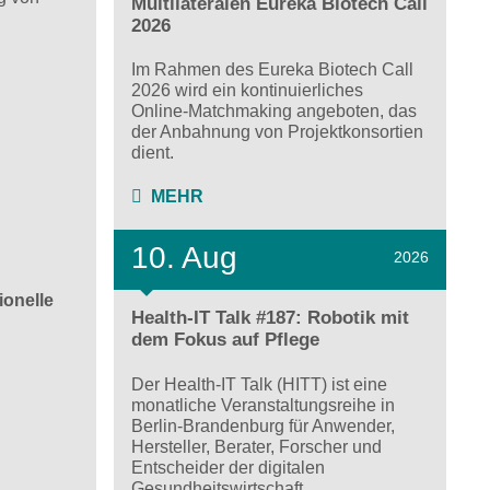
Multilateralen Eureka Biotech Call
2026
Im Rahmen des Eureka Biotech Call
2026 wird ein kontinuierliches
Online‑Matchmaking angeboten, das
der Anbahnung von Projektkonsortien
dient.
MEHR
10. Aug
2026
ionelle
Health-IT Talk #187: Robotik mit
dem Fokus auf Pflege
Der Health-IT Talk (HITT) ist eine
monatliche Veranstaltungsreihe in
Berlin-Brandenburg für Anwender,
Hersteller, Berater, Forscher und
Entscheider der digitalen
Gesundheitswirtschaft.