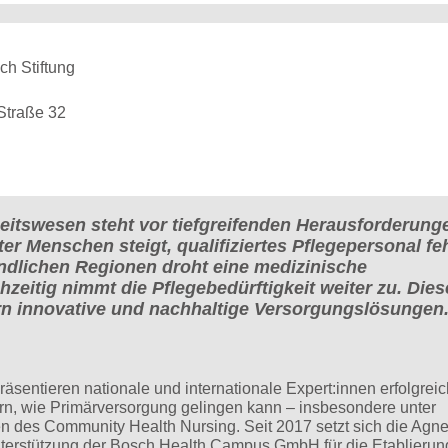
ch Stiftung
Straße 32
itswesen steht vor tiefgreifenden Herausforderunge
er Menschen steigt, qualifiziertes Pflegepersonal feh
ndlichen Regionen droht eine medizinische
zeitig nimmt die Pflegebedürftigkeit weiter zu. Dies
rn innovative und nachhaltige Versorgungslösungen
sentieren nationale und internationale Expert:innen erfolgrei
n, wie Primärversorgung gelingen kann – insbesondere unter
 des Community Health Nursing. Seit 2017 setzt sich die Agnes
nterstützung der Bosch Health Campus GmbH für die Etablierun