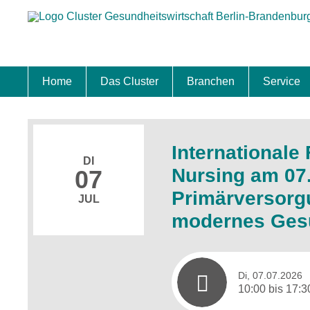
Home
Das Cluster
Branchen
Service
Standort
Clustermanagement
Clusterbeirat
Masterplan
Schwerpunkte
Mitgliedschaften
Zukunftsprojekte Berlin Brandenburg
Biotech & Pharma
Medtech & Digital Health
Versorgung
Ansiedl
Wettbew
Fachkrä
Förderu
Internat
Startup
Förder
International
DI
Nursing am 07. 
07
Primärversorgu
JUL
modernes Ges
Di, 07.07.2026
10:00 bis 17:3