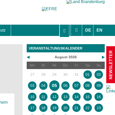
utz
DE
EN
hutzhinweise und Einverständniserklärungen
VERANSTALTUNGSKALENDER
NEWSLETTER
◀
August 2026
▶
Mo
Di
Mi
Do
Fr
Sa
So
27
28
29
30
31
01
02
05
03
04
06
07
08
09
10
11
12
13
14
15
16
chern
17
18
19
20
21
22
23