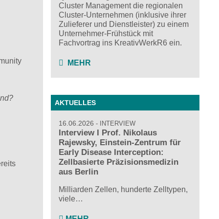
Cluster Management die regionalen
Cluster-Unternehmen (inklusive ihrer
Zulieferer und Dienstleister) zu einem
Unternehmer-Frühstück mit
Fachvortrag ins KreativWerkR6 ein.
munity
MEHR
and?
AKTUELLES
16.06.2026
INTERVIEW
Interview I Prof. Nikolaus
Rajewsky, Einstein-Zentrum für
Early Disease Interception:
Zellbasierte Präzisionsmedizin
reits
aus Berlin
Milliarden Zellen, hunderte Zelltypen,
viele…
MEHR