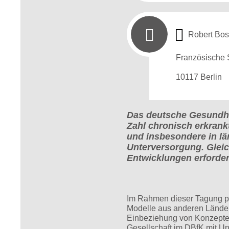
Robert Bos
Französische 
10117 Berlin
Das deutsche Gesundhe
Zahl chronisch erkrankt
und insbesondere in lä
Unterversorgung. Gleich
Entwicklungen erforde
Im Rahmen dieser Tagung prä
Modelle aus anderen Länder
Einbeziehung von Konzepten
Gesellschaft im DBfK mit U