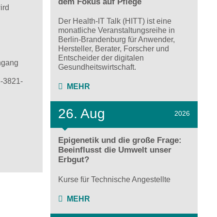
dem Fokus auf Pflege
ird
Der Health-IT Talk (HITT) ist eine
monatliche Veranstaltungsreihe in
Berlin-Brandenburg für Anwender,
Hersteller, Berater, Forscher und
Entscheider der digitalen
hgang
Gesundheitswirtschaft.
8-3821-
MEHR
26. Aug
2026
Epigenetik und die große Frage:
Beeinflusst die Umwelt unser
Erbgut?
Kurse für Technische Angestellte
MEHR