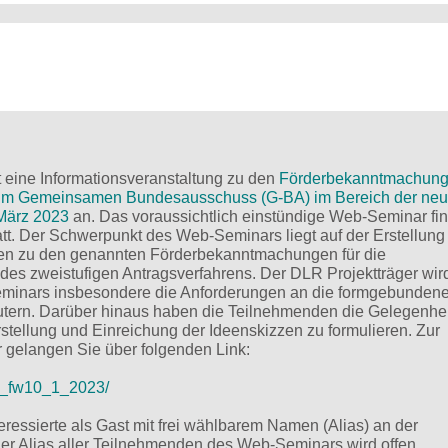
t eine Informationsveranstaltung zu den
Förderbekanntmachung
eim Gemeinsamen Bundesausschuss (G-BA) im Bereich der ne
März 2023
an. Das voraussichtlich einstündige Web-Seminar fi
tt. Der Schwerpunkt des Web-Seminars liegt auf der Erstellung
zen zu den genannten Förderbekanntmachungen für die
es zweistufigen Antragsverfahrens. Der DLR Projektträger wir
inars insbesondere die Anforderungen an die formgebunden
utern. Darüber hinaus haben die Teilnehmenden die Gelegenhei
rstellung und Einreichung der Ideenskizzen zu formulieren. Zur
gelangen Sie über folgenden Link:
vf_fw10_1_2023/
eressierte als Gast mit frei wählbarem Namen (Alias) an der
Der Alias aller Teilnehmenden des Web-Seminars wird offen