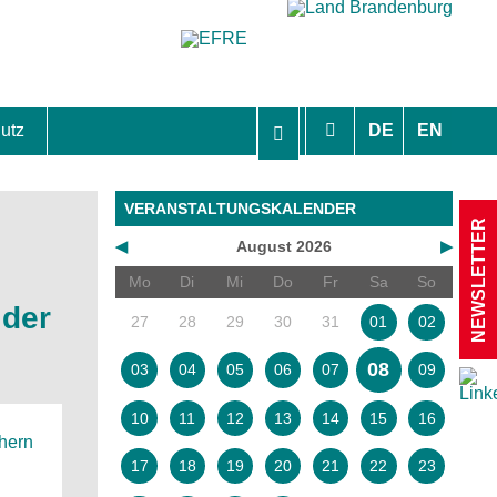
utz
DE
EN
hutzhinweise und Einverständniserklärungen
VERANSTALTUNGSKALENDER
NEWSLETTER
◀
August 2026
▶
Mo
Di
Mi
Do
Fr
Sa
So
 der
27
28
29
30
31
01
02
08
03
04
05
06
07
09
10
11
12
13
14
15
16
chern
17
18
19
20
21
22
23