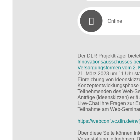
Online
Der DLR Projektträger biete
Innovationsausschusses b
Versorgungsformen vom 2. 
21. März 2023 um 11 Uhr sta
Einreichung von Ideenskiz
Konzeptentwicklungsphase d
Teilnehmenden des Web-Sem
Anträge (Ideenskizzen) erlä
Live-Chat ihre Fragen zur E
Teilnahme am Web-Seminar 
https://webconf.vc.dfn.de/n
Über diese Seite können Int
Veranstaltung teilnehmen. 