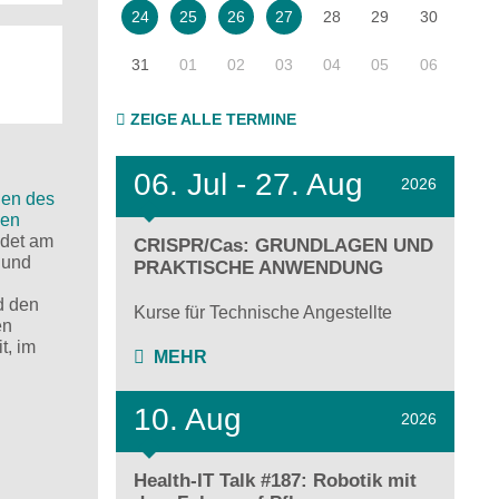
28
29
30
24
25
26
27
31
01
02
03
04
05
06
ZEIGE ALLE TERMINE
06.
Jul - 27.
Aug
2026
en des
uen
ndet am
CRISPR/Cas: GRUNDLAGEN UND
 und
PRAKTISCHE ANWENDUNG
d den
Kurse für Technische Angestellte
en
t, im
MEHR
10. Aug
2026
Health-IT Talk #187: Robotik mit