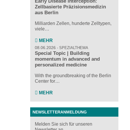
Early Disease Interception:
Zellbasierte Präzisionsmedizin
aus Berlin
Milliarden Zellen, hunderte Zelltypen,
viele…
MEHR
08.06.2026
SPEZIALTHEMA
Special Topic | Building
momentum in advanced and
personalized medicine
With the groundbreaking of the Berlin
Center for…
MEHR
NEWSLETTERANMELDUNG
Melden Sie sich für unseren
Newsletter an ...