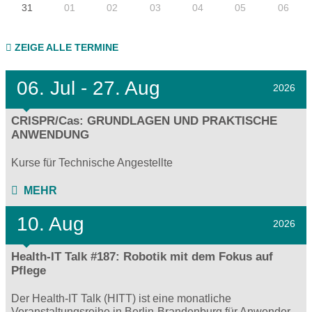
31
01
02
03
04
05
06
ZEIGE ALLE TERMINE
06.
Jul - 27.
Aug
2026
CRISPR/Cas: GRUNDLAGEN UND PRAKTISCHE
ANWENDUNG
Kurse für Technische Angestellte
MEHR
10. Aug
2026
Health-IT Talk #187: Robotik mit dem Fokus auf
Pflege
Der Health-IT Talk (HITT) ist eine monatliche
Veranstaltungsreihe in Berlin-Brandenburg für Anwender,