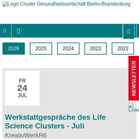
2026
2025
2024
2023
2022
NEWSLETTER
FR
24
JUL
Werkstattgespräche des Life
Science Clusters - Juli
KreativWerkR6