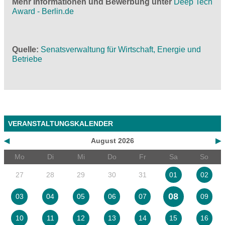
Mehr Informationen und Bewerbung unter
Deep Tech
Award - Berlin.de
Quelle
Senatsverwaltung für Wirtschaft, Energie und
Betriebe
VERANSTALTUNGSKALENDER
◀
August 2026
▶
Mo
Di
Mi
Do
Fr
Sa
So
27
28
29
30
31
01
02
08
03
04
05
06
07
09
10
11
12
13
14
15
16