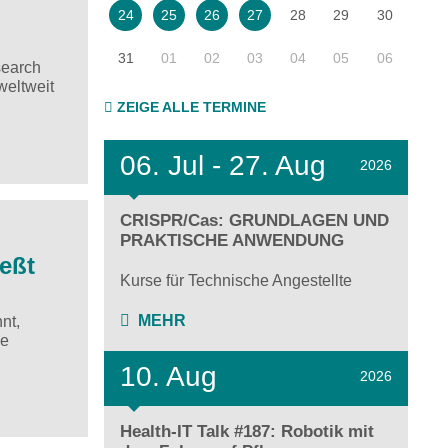
28
29
30
24
25
26
27
31
01
02
03
04
05
06
search
weltweit
ZEIGE ALLE TERMINE
06.
Jul - 27.
Aug
2026
CRISPR/Cas: GRUNDLAGEN UND
PRAKTISCHE ANWENDUNG
eßt
Kurse für Technische Angestellte
MEHR
nt,
ce
10. Aug
2026
Health-IT Talk #187: Robotik mit