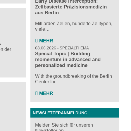
Early Disease Interception:
Zellbasierte Präzisionsmedizin
aus Berlin
Milliarden Zellen, hunderte Zelltypen,
viele…
MEHR
s
08.06.2026
SPEZIALTHEMA
n der
Special Topic | Building
momentum in advanced and
personalized medicine
With the groundbreaking of the Berlin
Center for…
MEHR
NEWSLETTERANMELDUNG
Melden Sie sich für unseren
Newsletter an ...