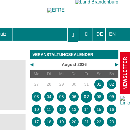
utz
DE
EN
hutzhinweise und Einverständniserklärungen
VERANSTALTUNGSKALENDER
NEWSLETTER
◀
August 2026
▶
Mo
Di
Mi
Do
Fr
Sa
So
27
28
29
30
31
01
02
07
03
04
05
06
08
09
10
11
12
13
14
15
16
17
18
19
20
21
22
23