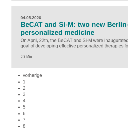
04.05.2026
BeCAT and Si-M: two new Berlin-
personalized medicine
On April, 22th, the BeCAT and Si-M were inaugurated 
goal of developing effective personalized therapies f
3 Min
vorherige
1
2
3
4
5
6
7
8