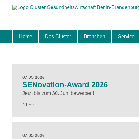
Home
Das Cluster
Branchen
Service
Standort
Clustermanagement
Clusterbeirat
Masterplan
Schwerpunkte
Mitgliedschaften
Zukunftsprojekte Berlin Brandenburg
Biotech & Pharma
Medtech & Digital Health
Versorgung
Ansiedl
Wettbew
Fachkrä
Förderu
Internat
Startup
Förder
07.05.2026
SENovation-Award 2026
Jetzt bis zum 30. Juni bewerben!
1 Min
07.05.2026