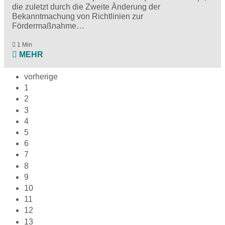
die zuletzt durch die Zweite Änderung der
Bekanntmachung von Richtlinien zur
Fördermaßnahme…
1 Min
MEHR
vorherige
1
2
3
4
5
6
7
8
9
10
11
12
13