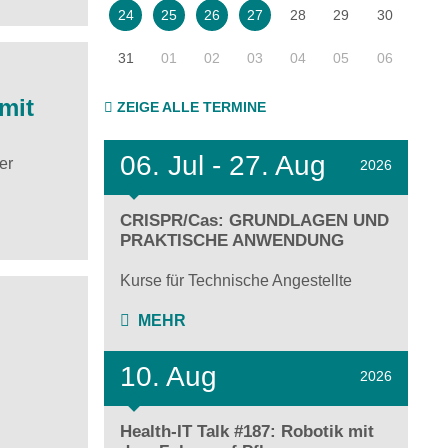
28
29
30
24
25
26
27
31
01
02
03
04
05
06
mit
ZEIGE ALLE TERMINE
06.
Jul - 27.
Aug
er
2026
CRISPR/Cas: GRUNDLAGEN UND
PRAKTISCHE ANWENDUNG
Kurse für Technische Angestellte
MEHR
10. Aug
2026
Health-IT Talk #187: Robotik mit