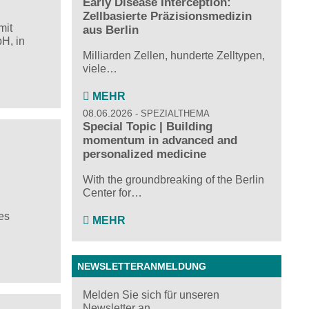
Early Disease Interception:
Zellbasierte Präzisionsmedizin
mit
aus Berlin
H, in
Milliarden Zellen, hunderte Zelltypen,
viele…
MEHR
08.06.2026
SPEZIALTHEMA
Special Topic | Building
momentum in advanced and
personalized medicine
With the groundbreaking of the Berlin
Center for…
es
MEHR
NEWSLETTERANMELDUNG
Melden Sie sich für unseren
Newsletter an ...