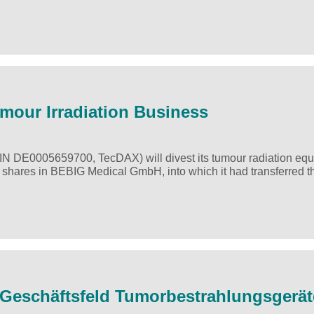
m Tumour Irradiation Business
SIN DE0005659700, TecDAX) will divest its tumour radiation eq
he shares in BEBIG Medical GmbH, into which it had transferred t
m Geschäftsfeld Tumorbestrahlungsgerät