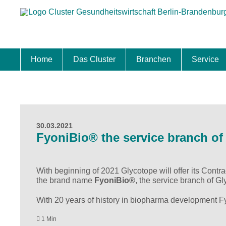
Home
Das Cluster
Branchen
Service
Standort
Clustermanagement
Clusterbeirat
Masterplan
Schwerpunkte
Mitgliedschaften
Zukunftsprojekte Berlin Brandenburg
Biotech & Pharma
Medtech & Digital Health
Versorgung
Ansiedl
Wettbew
Fachkrä
Förderu
Internat
Startup
Förder
30.03.2021
FyoniBio® the service branch of
With beginning of 2021 Glycotope will offer its Cont
the brand name
FyoniBio®
, the service branch of G
With 20 years of history in biopharma development F
1 Min