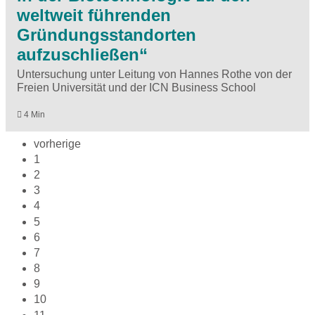
weltweit führenden
Gründungsstandorten
aufzuschließen“
Untersuchung unter Leitung von Hannes Rothe von der
Freien Universität und der ICN Business School
4 Min
vorherige
1
2
3
4
5
6
7
8
9
10