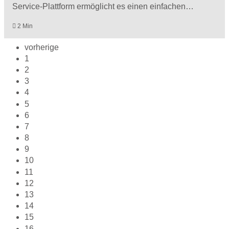
Service-Plattform ermöglicht es einen einfachen…
2 Min
vorherige
1
2
3
4
5
6
7
8
9
10
11
12
13
14
15
16