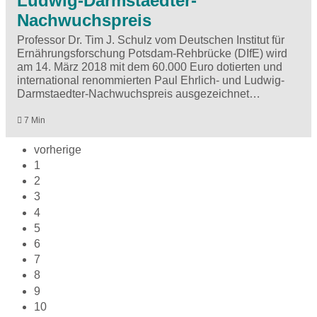
Ludwig-Darmstaedter-
Nachwuchspreis
Professor Dr. Tim J. Schulz vom Deutschen Institut für
Ernährungsforschung Potsdam-Rehbrücke (DIfE) wird
am 14. März 2018 mit dem 60.000 Euro dotierten und
international renommierten Paul Ehrlich- und Ludwig-
Darmstaedter-Nachwuchspreis ausgezeichnet…
7 Min
vorherige
1
2
3
4
5
6
7
8
9
10