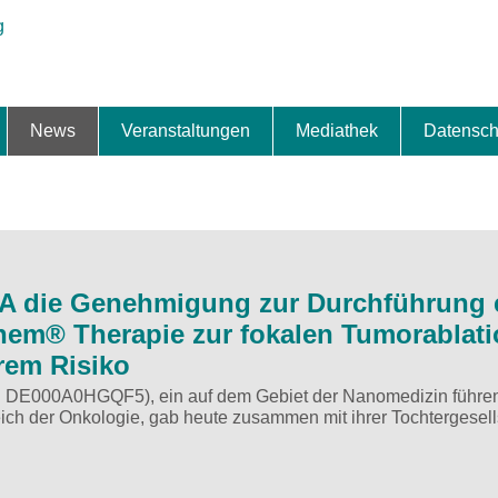
News
Veranstaltungen
Mediathek
Datensch
ung & Expansion
erbe & Preise
fte
ng & Finanzierung
ionalisierung
s
News-BB
Interviews
Portraits
Spezialthema
Newsletter-Anmeldung
Newsletter-Archiv
TOP-Veranstaltungen
Veranstaltungen-Archiv
Fact Sheet
Pressekontakt
Pressemitteilungen
Publikationen
Fotogalerie
Videogalerie
Datensc
A die Genehmigung zur Durchführung 
hem® Therapie zur fokalen Tumorablat
rem Risiko
IN: DE000A0HGQF5), ein auf dem Gebiet der Nanomedizin führe
ch der Onkologie, gab heute zusammen mit ihrer Tochtergesell