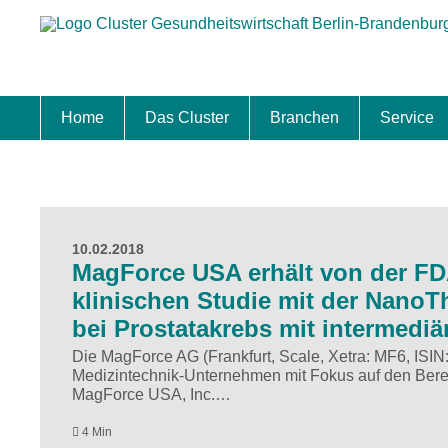
Home
Das Cluster
Branchen
Service
Standort
Clustermanagement
Clusterbeirat
Masterplan
Schwerpunkte
Mitgliedschaften
Zukunftsprojekte Berlin Brandenburg
Biotech & Pharma
Medtech & Digital Health
Versorgung
Ansiedl
Wettbew
Fachkrä
Förderu
Internat
Startup
Förder
10.02.2018
MagForce USA erhält von der FD
klinischen Studie mit der NanoT
bei Prostatakrebs mit intermediä
Die MagForce AG (Frankfurt, Scale, Xetra: MF6, IS
Medizintechnik-Unternehmen mit Fokus auf den Berei
MagForce USA, Inc.…
4 Min