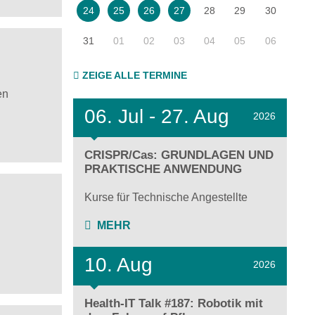
28
29
30
24
25
26
27
31
01
02
03
04
05
06
ZEIGE ALLE TERMINE
en
06.
Jul - 27.
Aug
2026
CRISPR/Cas: GRUNDLAGEN UND
PRAKTISCHE ANWENDUNG
Kurse für Technische Angestellte
MEHR
10. Aug
2026
Health-IT Talk #187: Robotik mit