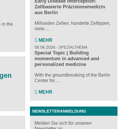
Early Disease Interception:
Zellbasierte Präzisionsmedizin
aus Berlin
Milliarden Zellen, hunderte Zelltypen,
 in the
viele…
MEHR
08.06.2026
SPEZIALTHEMA
Special Topic | Building
momentum in advanced and
personalized medicine
ngen
With the groundbreaking of the Berlin
Center for…
:
MEHR
NEWSLETTERANMELDUNG
Melden Sie sich für unseren
Newsletter an ...