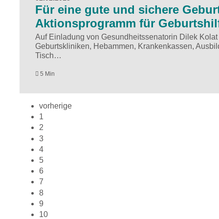
Für eine gute und sichere Gebur
Aktionsprogramm für Geburtshilf
Auf Einladung von Gesundheitssenatorin Dilek Kolat h
Geburtskliniken, Hebammen, Krankenkassen, Ausbil
Tisch…
5 Min
vorherige
1
2
3
4
5
6
7
8
9
10