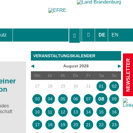
utz
DE
EN
hutzhinweise und Einverständniserklärungen
VERANSTALTUNGSKALENDER
NEWSLETTER
◀
August 2026
▶
Mo
Di
Mi
Do
Fr
Sa
So
einer
27
28
29
30
31
01
02
ion
08
03
04
05
06
07
09
ndes
schaft
10
11
12
13
14
15
16
17
18
19
20
21
22
23