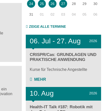
28
29
30
24
25
26
27
31
01
02
03
04
05
06
ZEIGE ALLE TERMINE
le
06.
Jul - 27.
Aug
2026
CRISPR/Cas: GRUNDLAGEN UND
PRAKTISCHE ANWENDUNG
Kurse für Technische Angestellte
MEHR
 ein
10. Aug
2026
ovation
Health-IT Talk #187: Robotik mit