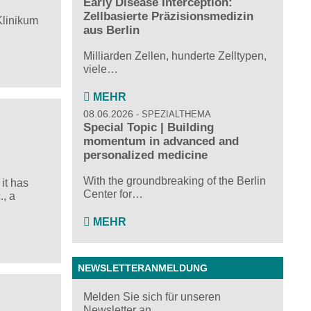
Early Disease Interception:
Zellbasierte Präzisionsmedizin
Klinikum
aus Berlin
Milliarden Zellen, hunderte Zelltypen,
viele…
MEHR
08.06.2026
SPEZIALTHEMA
Special Topic | Building
momentum in advanced and
personalized medicine
With the groundbreaking of the Berlin
it has
Center for…
, a
MEHR
NEWSLETTERANMELDUNG
Melden Sie sich für unseren
Newsletter an ...