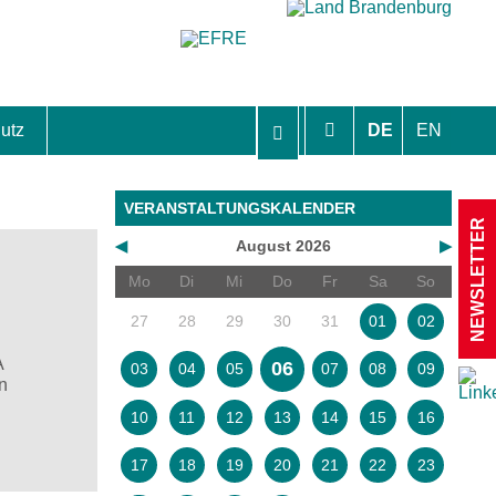
utz
DE
EN
hutzhinweise und Einverständniserklärungen
VERANSTALTUNGSKALENDER
NEWSLETTER
◀
August 2026
▶
Mo
Di
Mi
Do
Fr
Sa
So
27
28
29
30
31
01
02
A
06
03
04
05
07
08
09
n
10
11
12
13
14
15
16
17
18
19
20
21
22
23