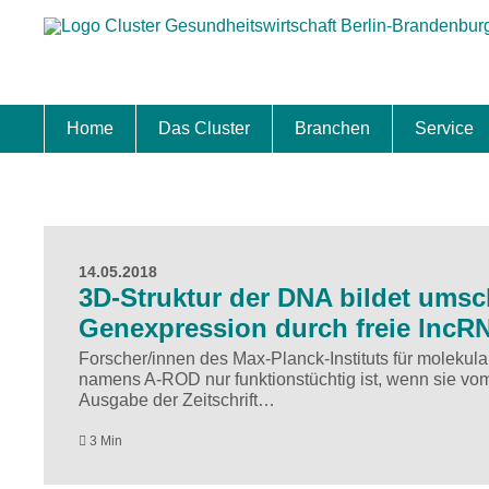
Home
Das Cluster
Branchen
Service
Standort
Clustermanagement
Clusterbeirat
Masterplan
Schwerpunkte
Mitgliedschaften
Zukunftsprojekte Berlin Brandenburg
Biotech & Pharma
Medtech & Digital Health
Versorgung
Ansiedl
Wettbew
Fachkrä
Förderu
Internat
Startup
Förder
14.05.2018
3D-Struktur der DNA bildet umsc
Genexpression durch freie lncR
Forscher/innen des Max-Planck-Instituts für molekul
namens A-ROD nur funktionstüchtig ist, wenn sie vo
Ausgabe der Zeitschrift…
3 Min