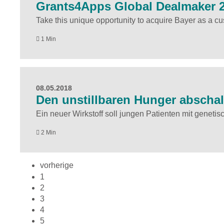
Grants4Apps Global Dealmaker 
Take this unique opportunity to acquire Bayer as a c
1 Min
08.05.2018
Den unstillbaren Hunger abschal
Ein neuer Wirkstoff soll jungen Patienten mit genetis
2 Min
vorherige
1
2
3
4
5