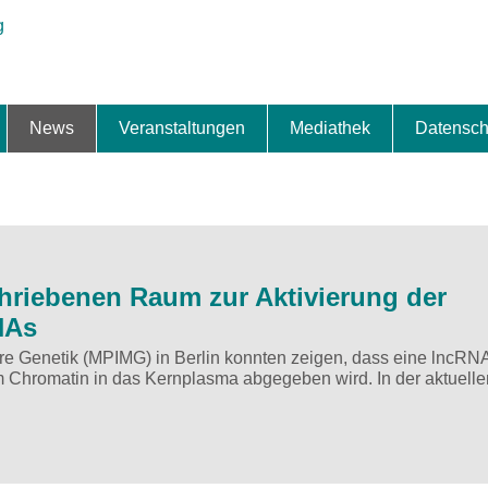
News
Veranstaltungen
Mediathek
Datensch
ung & Expansion
erbe & Preise
fte
ng & Finanzierung
ionalisierung
s
News-BB
Interviews
Portraits
Spezialthema
Newsletter-Anmeldung
Newsletter-Archiv
TOP-Veranstaltungen
Veranstaltungen-Archiv
Fact Sheet
Pressekontakt
Pressemitteilungen
Publikationen
Fotogalerie
Videogalerie
Datensc
hriebenen Raum zur Aktivierung der
NAs
are Genetik (MPIMG) in Berlin konnten zeigen, dass eine lncRN
m Chromatin in das Kernplasma abgegeben wird. In der aktuelle