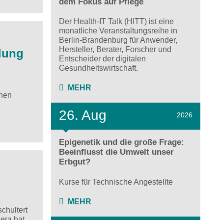
dem Fokus auf Pflege
Der Health-IT Talk (HITT) ist eine
monatliche Veranstaltungsreihe in
Berlin-Brandenburg für Anwender,
Hersteller, Berater, Forscher und
lung
Entscheider der digitalen
Gesundheitswirtschaft.
MEHR
chen
26. Aug
2026
Epigenetik und die große Frage:
Beeinflusst die Umwelt unser
Erbgut?
Kurse für Technische Angestellte
MEHR
chultert
era hat