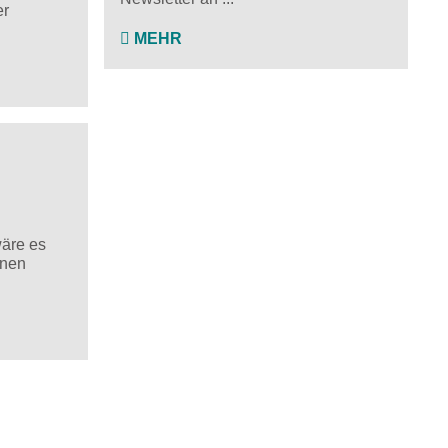
er
MEHR
wäre es
inen