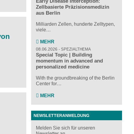
Early Disease Interception:
Zellbasierte Präzisionsmedizin
aus Berlin
Milliarden Zellen, hunderte Zelltypen,
viele…
von
MEHR
08.06.2026
SPEZIALTHEMA
Special Topic | Building
momentum in advanced and
personalized medicine
With the groundbreaking of the Berlin
Center for…
MEHR
NEWSLETTERANMELDUNG
Melden Sie sich für unseren
Newsletter an ...