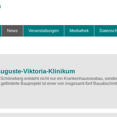
News
Veranstaltungen
Mediathek
Datensch
ung & Expansion
erbe & Preise
fte
ng & Finanzierung
ionalisierung
s
News-BB
Interviews
Portraits
Spezialthema
Newsletter-Anmeldung
Newsletter-Archiv
TOP-Veranstaltungen
Veranstaltungen-Archiv
Fact Sheet
Pressekontakt
Pressemitteilungen
Publikationen
Fotogalerie
Videogalerie
Datensc
uguste-Viktoria-Klinikum
n-Schöneberg entsteht nicht nur ein Krankenhausneubau, sonder
eförderte Bauprojekt ist einer von insgesamt fünf Bauabschnit