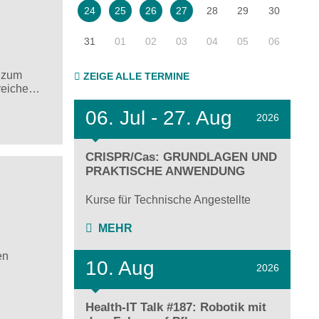
28
29
30
24
25
26
27
31
01
02
03
04
05
06
g zum
ZEIGE ALLE TERMINE
lreiche…
06.
Jul - 27.
Aug
2026
CRISPR/Cas: GRUNDLAGEN UND
PRAKTISCHE ANWENDUNG
Kurse für Technische Angestellte
MEHR
en
10. Aug
2026
Health-IT Talk #187: Robotik mit