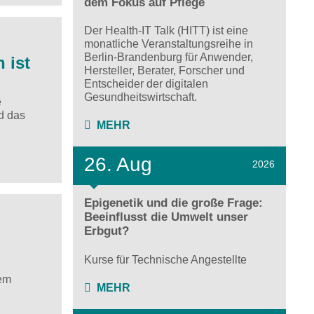
dem Fokus auf Pflege
Der Health-IT Talk (HITT) ist eine
monatliche Veranstaltungsreihe in
Berlin-Brandenburg für Anwender,
 ist
Hersteller, Berater, Forscher und
Entscheider der digitalen
Gesundheitswirtschaft.
e
d das
MEHR
26. Aug
2026
Epigenetik und die große Frage:
Beeinflusst die Umwelt unser
Erbgut?
d
Kurse für Technische Angestellte
dem
MEHR