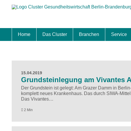
Home
Das Cluster
Branchen
Service
Standort
Clustermanagement
Clusterbeirat
Masterplan
Schwerpunkte
Mitgliedschaften
Zukunftsprojekte Berlin Brandenburg
Biotech & Pharma
Medtech & Digital Health
Versorgung
Ansiedl
Wettbew
Fachkrä
Förderu
Internat
Startup
Förder
15.04.2019
Grundsteinlegung am Vivantes A
Der Grundstein ist gelegt: Am Grazer Damm in Berli
komplett neues Krankenhaus. Das durch SIWA-Mittel g
Das Vivantes…
2 Min