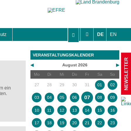
utz
DE
EN
hutzhinweise und Einverständniserklärungen
VERANSTALTUNGSKALENDER
NEWSLETTER
◀
August 2026
▶
Mo
Di
Mi
Do
Fr
Sa
So
27
28
29
30
31
01
02
n ein
ten.
07
03
04
05
06
08
09
10
11
12
13
14
15
16
17
18
19
20
21
22
23