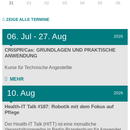
31
01
02
03
04
05
06
ZEIGE ALLE TERMINE
06.
Jul - 27.
Aug
2026
CRISPR/Cas: GRUNDLAGEN UND PRAKTISCHE
ANWENDUNG
Kurse für Technische Angestellte
MEHR
10. Aug
2026
Health-IT Talk #187: Robotik mit dem Fokus auf
Pflege
Der Health-IT Talk (HITT) ist eine monatliche
Veranstaltungsreihe in Berlin-Brandenburg für Anwender,