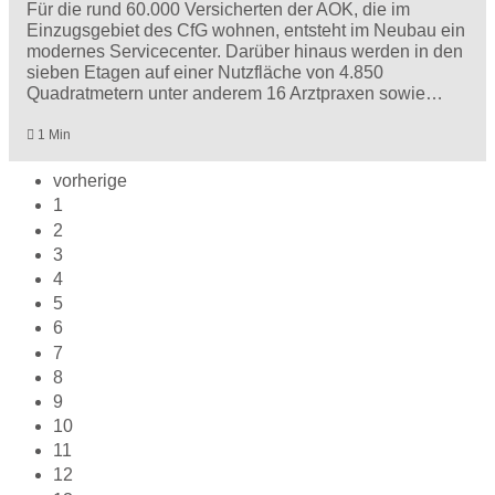
Für die rund 60.000 Versicherten der AOK, die im
Einzugsgebiet des CfG wohnen, entsteht im Neubau ein
modernes Servicecenter. Darüber hinaus werden in den
sieben Etagen auf einer Nutzfläche von 4.850
Quadratmetern unter anderem 16 Arztpraxen sowie…
1 Min
vorherige
1
2
3
4
5
6
7
8
9
10
11
12