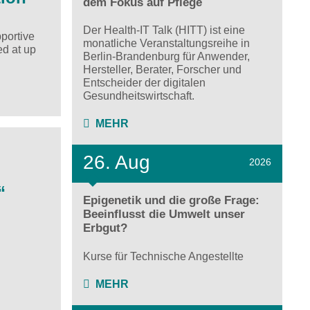
dem Fokus auf Pflege
Der Health-IT Talk (HITT) ist eine
portive
monatliche Veranstaltungsreihe in
d at up
Berlin-Brandenburg für Anwender,
Hersteller, Berater, Forscher und
Entscheider der digitalen
Gesundheitswirtschaft.
MEHR
26. Aug
2026
“
Epigenetik und die große Frage:
Beeinflusst die Umwelt unser
Erbgut?
Kurse für Technische Angestellte
MEHR