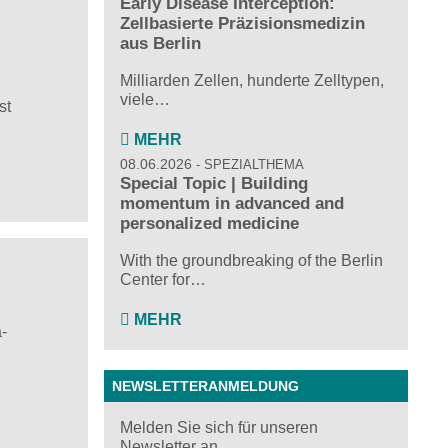
Early Disease Interception:
Zellbasierte Präzisionsmedizin
aus Berlin
Milliarden Zellen, hunderte Zelltypen,
viele…
st
MEHR
08.06.2026
SPEZIALTHEMA
Special Topic | Building
momentum in advanced and
personalized medicine
With the groundbreaking of the Berlin
Center for…
MEHR
-
NEWSLETTERANMELDUNG
Melden Sie sich für unseren
Newsletter an ...