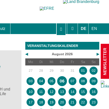
utz
DE
EN
hutzhinweise und Einverständniserklärungen
VERANSTALTUNGSKALENDER
NEWSLETTER
◀
August 2026
▶
Mo
Di
Mi
Do
Fr
Sa
So
e
27
28
29
30
31
01
02
06
03
04
05
07
08
09
bH und
10
11
12
13
14
15
16
Life
17
18
19
20
21
22
23