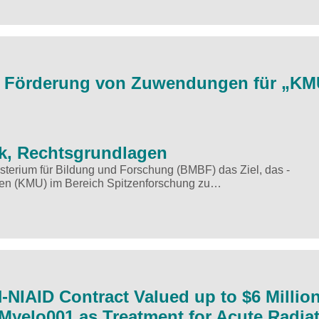
ur Förderung von Zuwendungen für „KM
k, Rechtsgrundlagen
terium für Bildung und Forschung (BMBF) das Ziel, das ­
hmen (KMU) im Bereich Spitzenforschung zu…
NIAID Contract Valued up to $6 Millio
 Myelo001 as Treatment for Acute Radia