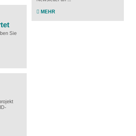
MEHR
tet
rben Sie
projekt
ID-