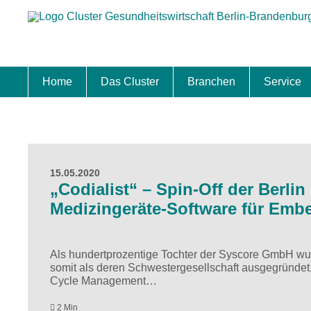
Home
Das Cluster
Branchen
Service
Standort
Clustermanagement
Clusterbeirat
Masterplan
Schwerpunkte
Mitgliedschaften
Zukunftsprojekte Berlin Brandenburg
Biotech & Pharma
Medtech & Digital Health
Versorgung
Ansiedl
Wettbew
Fachkrä
Förderu
Internat
Startup
Förder
15.05.2020
„Codialist“ – Spin-Off der Berli
Medizingeräte-Software für Em
Als hundertprozentige Tochter der Syscore GmbH wu
somit als deren Schwestergesellschaft ausgegründe
Cycle Management…
2 Min