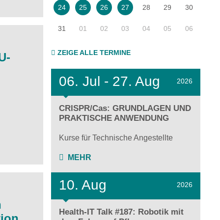
28
29
30
24
25
26
27
31
01
02
03
04
05
06
ZEIGE ALLE TERMINE
U-
06.
Jul - 27.
Aug
2026
CRISPR/Cas: GRUNDLAGEN UND
PRAKTISCHE ANWENDUNG
Kurse für Technische Angestellte
MEHR
10. Aug
2026
n
Health-IT Talk #187: Robotik mit
tion