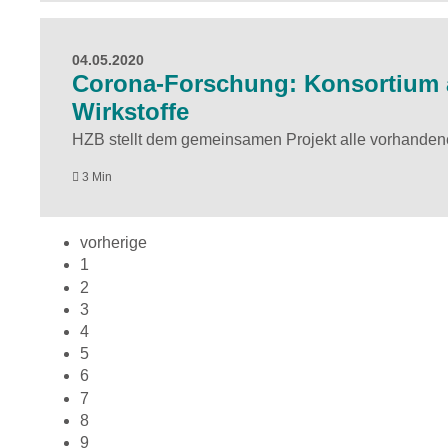
04.05.2020
Corona-Forschung: Konsortium a
Wirkstoffe
HZB stellt dem gemeinsamen Projekt alle vorhandene
3 Min
vorherige
1
2
3
4
5
6
7
8
9