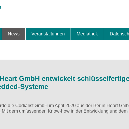
News
Veranstaltungen
Mediathek
Datensch
ung & Expansion
erbe & Preise
fte
ng & Finanzierung
ionalisierung
s
News-BB
Interviews
Portraits
Spezialthema
Newsletter-Anmeldung
Newsletter-Archiv
TOP-Veranstaltungen
Veranstaltungen-Archiv
Fact Sheet
Pressekontakt
Pressemitteilungen
Publikationen
Fotogalerie
Videogalerie
Datensc
n Heart GmbH entwickelt schlüsselfertig
bedded-Systeme
rde die Codialist GmbH im April 2020 aus der Berlin Heart Gm
t. Mit dem umfassenden Know-how in der Entwicklung und dem 