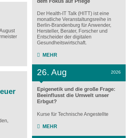
dem Fokus auf Pflege
Der Health-IT Talk (HITT) ist eine
monatliche Veranstaltungsreihe in
Berlin-Brandenburg für Anwender,
 August
Hersteller, Berater, Forscher und
rmeister
Entscheider der digitalen
Gesundheitswirtschaft.
MEHR
26. Aug
2026
Epigenetik und die große Frage:
neuer
Beeinflusst die Umwelt unser
Erbgut?
Kurse für Technische Angestellte
den,
MEHR