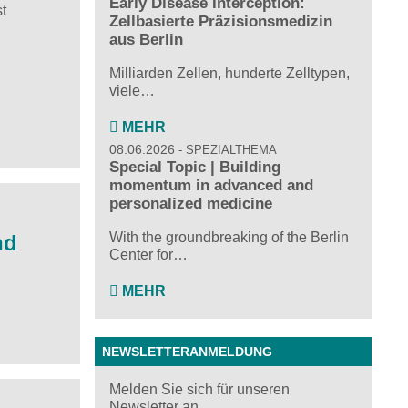
Early Disease Interception:
t
Zellbasierte Präzisionsmedizin
aus Berlin
Milliarden Zellen, hunderte Zelltypen,
viele…
MEHR
08.06.2026
SPEZIALTHEMA
Special Topic | Building
momentum in advanced and
personalized medicine
With the groundbreaking of the Berlin
nd
Center for…
MEHR
NEWSLETTERANMELDUNG
Melden Sie sich für unseren
Newsletter an ...