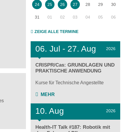
28
29
30
24
25
26
27
31
01
02
03
04
05
06
ZEIGE ALLE TERMINE
06.
Jul - 27.
Aug
2026
CRISPR/Cas: GRUNDLAGEN UND
PRAKTISCHE ANWENDUNG
Kurse für Technische Angestellte
MEHR
es
10. Aug
2026
Health-IT Talk #187: Robotik mit