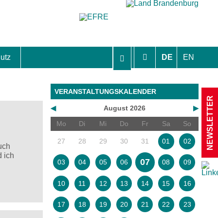
utz
DE
EN
hutzhinweise und Einverständniserklärungen
VERANSTALTUNGSKALENDER
NEWSLETTER
◀
August 2026
▶
Mo
Di
Mi
Do
Fr
Sa
So
27
28
29
30
31
01
02
uch
 ich
07
03
04
05
06
08
09
10
11
12
13
14
15
16
17
18
19
20
21
22
23