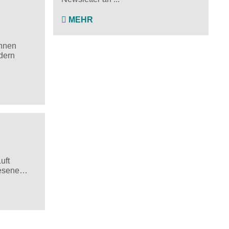
MEHR
innen
dern
uft
wiesene…