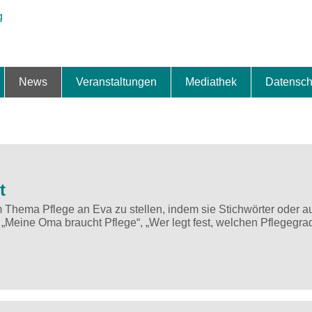
News
Veranstaltungen
Mediathek
Datensch
ung & Expansion
erbe & Preise
fte
ng & Finanzierung
ionalisierung
s
News-BB
Interviews
Portraits
Spezialthema
Newsletter-Anmeldung
Newsletter-Archiv
TOP-Veranstaltungen
Veranstaltungen-Archiv
Fact Sheet
Pressekontakt
Pressemitteilungen
Publikationen
Fotogalerie
Videogalerie
Datensc
t
 Thema Pflege an Eva zu stellen, indem sie Stichwörter oder a
Meine Oma braucht Pflege“, „Wer legt fest, welchen Pflegegrad