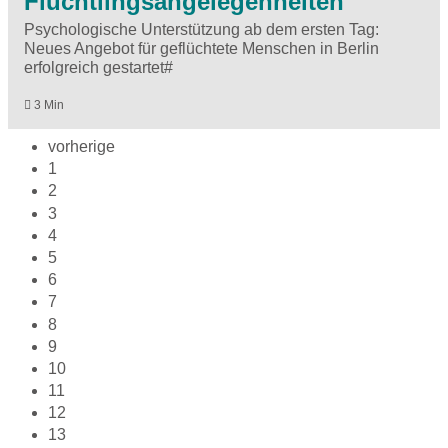
Flüchtlingsangelegenheiten
Psychologische Unterstützung ab dem ersten Tag:
Neues Angebot für geflüchtete Menschen in Berlin
erfolgreich gestartet#
3 Min
vorherige
1
2
3
4
5
6
7
8
9
10
11
12
13