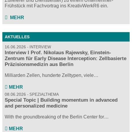
Zulieferer und Dienstleister) zu einem Unternehmer-
Frühstück mit Fachvortrag ins KreativWerkR6 ein.
MEHR
AKTUELLES
16.06.2026
INTERVIEW
Interview I Prof. Nikolaus Rajewsky, Einstein-
Zentrum für Early Disease Interception: Zellbasierte
Präzisionsmedizin aus Berlin
Milliarden Zellen, hunderte Zelltypen, viele…
MEHR
08.06.2026
SPEZIALTHEMA
Special Topic | Building momentum in advanced
and personalized medicine
With the groundbreaking of the Berlin Center for…
MEHR